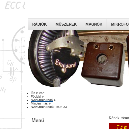
RÁDIÓK
MŰSZEREK
MAGNÓK
MIKROF
Ön itt van:
Főoldal
NAVA filmhíradó
Minden más
NAVA filmhíradók 1925-33.
Kérlek tám
Menü