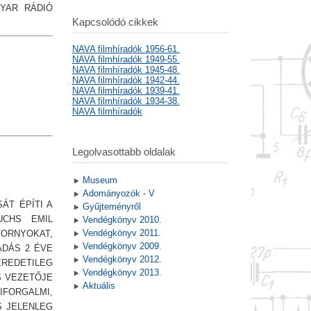
YAR RÁDIÓ
Kapcsolódó cikkek
NAVA filmhíradók 1956-61.
NAVA filmhíradók 1949-55.
NAVA filmhíradók 1945-48.
NAVA filmhíradók 1942-44.
NAVA filmhíradók 1939-41.
NAVA filmhíradók 1934-38.
NAVA filmhíradók
Legolvasottabb oldalak
Museum
Adományozók - V
ÁT ÉPÍTI A
Gyűjteményről
UCHS EMIL
Vendégkönyv 2010.
Vendégkönyv 2011.
TORNYOKAT,
Vendégkönyv 2009.
ADÁS 2 ÉVE
Vendégkönyv 2012.
REDETILEG
Vendégkönyv 2013.
S VEZETŐJE
Aktuális
IFORGALMI,
S JELENLEG