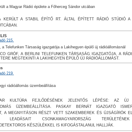
erült a Magyar Rádió épülete a Főherceg Sándor utcában
Á KERÜLT A STABIL ÉPÍTŐ RT. ÁLTAL ÉPÍTETT RÁDIÓ STÚDIÓ 
UTCÁBAN.
ILIS
adó 215.
o, a Telefunken Társaság igazgatója a Lakihegyen épülő új rádióállomásnál
RCO GRÓF, A BERLINI TELEFUNKEN TÁRSASÁG IGAZGATÓJA, A RÁD
ERE MEGTEKINTI A LAKIHEGYEN ÉPÜLŐ ÚJ RÁDIÓÁLLOMÁST.
us
adó 219.
hegyi rádióállomás üzembeállítása
AR KULTÚRA FEJLŐDÉSÉNEK JELENTŐS LÉPÉSE: AZ ÚJ 
LOMÁS ÜZEMBEÁLLÍTÁSA. PASKAY BERNÁT IGAZGATÓ ISME
T, A MEGNYITÁSON RÉSZT VETT SZAKEMBEREK ÉS ÚJSÁGÍRÓK EL
S LEADÁSAIT CSONKAMAGYARORSZÁG TERÜLETÉNE
DETEKTOROS KÉSZÜLÉKKEL IS KIFOGÁSTALANUL HALLJÁK.