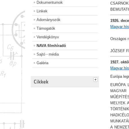
Dokumentumok
CSARNOK
BEMUTATÓ
Linkek
Adományozók
1926. dec
Magyar hír
Támogatók
Vendégkönyv
Országos rá
NAVA filmhíradó
JÓZSEF F
Sajtó - média
1927. októ
Galéria
Magyar hír
Európa leg
Cikkek
EURÓPA 
MAGYAR 
MŰÉPÍTÉS
MELYEK 
TÖRTÉNI
HADICÉLO
MUNKATÁ
A NEMZET