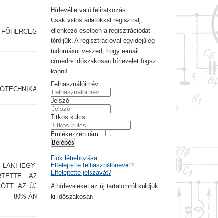
Hírlevélre való feliratkozás.
Csak valós adatokkal regisztrálj,
ellenkező esetben a regisztrációdat
A FŐHERCEG
töröljük. A regisztrációval egyidejűleg
tudomásul veszed, hogy e-mail
címedre időszakosan hírlevelet fogsz
kapni!
Felhasználói név
IÓTECHNIKA
Jelszó
Titkos kulcs
Emlékezzen rám
Belépés
Fiók létrehozása
Elfelejtette felhasználónevét?
LAKIHEGYI
Elfelejtette jelszavát?
RTETTE AZ
ŐTT. AZ ÚJ
A hírleveleket az új tartalomról küldjük
K 80%-ÁN
ki időszakosan