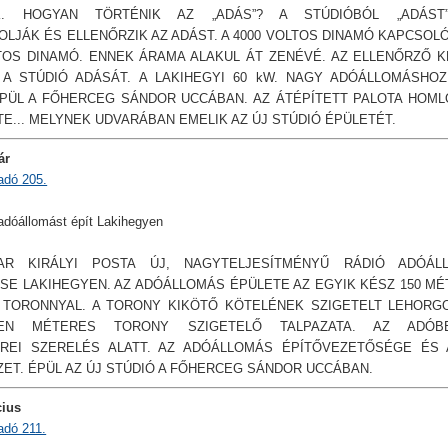
K. HOGYAN TÖRTÉNIK AZ „ADÁS”? A STÚDIÓBÓL „ADÁST
LJÁK ÉS ELLENŐRZIK AZ ADÁST. A 4000 VOLTOS DINAMÓ KAPCSOLÓ
TOS DINAMÓ. ENNEK ÁRAMA ALAKUL ÁT ZENÉVÉ. AZ ELLENŐRZŐ 
K A STÚDIÓ ADÁSÁT. A LAKIHEGYI 60 kW. NAGY ADÓÁLLOMÁSHO
ÉPÜL A FŐHERCEG SÁNDOR UCCÁBAN. AZ ÁTÉPÍTETT PALOTA HOM
E... MELYNEK UDVARÁBAN EMELIK AZ ÚJ STÚDIÓ ÉPÜLETÉT.
ár
adó 205.
 adóállomást épít Lakihegyen
R KIRÁLYI POSTA ÚJ, NAGYTELJESÍTMÉNYŰ RÁDIÓ ADÓÁL
SE LAKIHEGYEN. AZ ADÓÁLLOMÁS ÉPÜLETE AZ EGYIK KÉSZ 150 M
 TORONNYAL. A TORONY KIKÖTŐ KÖTELÉNEK SZIGETELT LEHORG
VEN MÉTERES TORONY SZIGETELŐ TALPAZATA. AZ ADÓB
REI SZERELÉS ALATT. AZ ADÓÁLLOMÁS ÉPÍTŐVEZETŐSÉGE ÉS 
ET. ÉPÜL AZ ÚJ STÚDIÓ A FŐHERCEG SÁNDOR UCCÁBAN.
cius
adó 211.