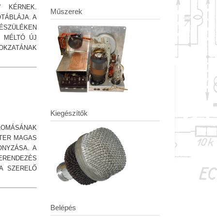
” KÉRNEK.
Műszerek
TÁBLÁJA. A
KÉSZÜLÉKEN
Z MÉLTÓ ÚJ
LOKZATÁNAK
Kiegészítők
LOMÁSÁNAK
ÉTER MAGAS
ONYZÁSA. A
ERENDEZÉS
A SZERELŐ
Belépés