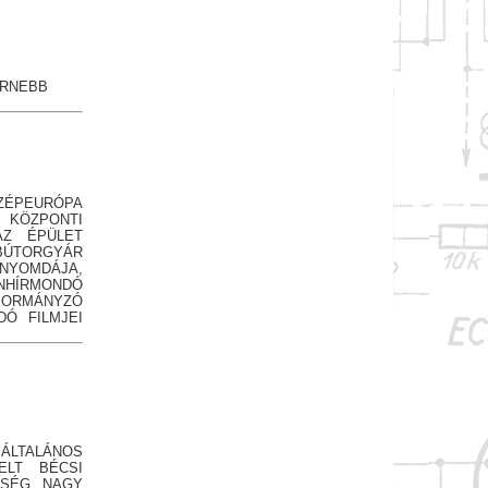
ERNEBB
ÉPEURÓPA
I KÖZPONTI
AZ ÉPÜLET
 BÚTORGYÁR
J NYOMDÁJA,
NHÍRMONDÓ
 KORMÁNYZÓ
DÓ FILMJEI
 ÁLTALÁNOS
ELT BÉCSI
NSÉG NAGY