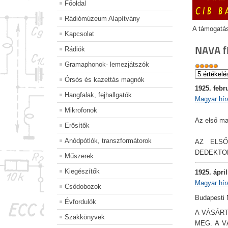
Főoldal
Rádiómúzeum Alapítvány
A támogatá
Kapcsolat
NAVA f
Rádiók
Gramaphonok- lemezjátszók
Órsós és kazettás magnók
1925. febr
Hangfalak, fejhallgatók
Magyar hír
Mikrofonok
Az első mag
Erősítők
Anódpótlók, transzformátorok
AZ ELSŐ
DEDEKTO
Műszerek
Kiegészítők
1925. ápril
Magyar hír
Csődobozok
Budapesti
Évfordulók
A VÁSÁRT
Szakkönyvek
MEG. A 