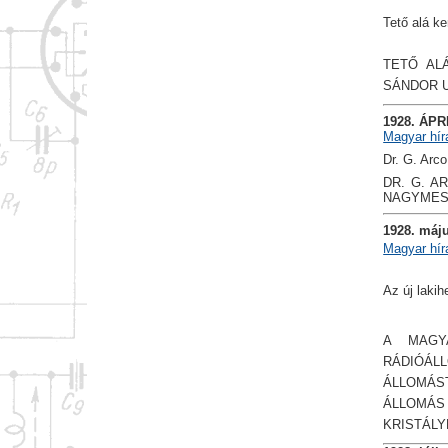
Tető alá k
TETŐ AL
SÁNDOR 
1928. ÁPR
Magyar hír
Dr. G. Arc
DR. G. A
NAGYMEST
1928. máj
Magyar hír
Az új laki
A MAGY
RÁDIÓÁL
ÁLLOMÁS
ÁLLOMÁ
KRISTÁLY