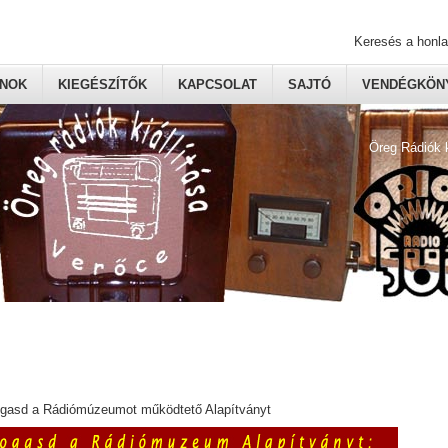
Keresés a honl
ONOK
KIEGÉSZÍTŐK
KAPCSOLAT
SAJTÓ
VENDÉGKÖNY
Öreg Rádiók 
ogasd a Rádiómúzeumot működtető Alapítványt