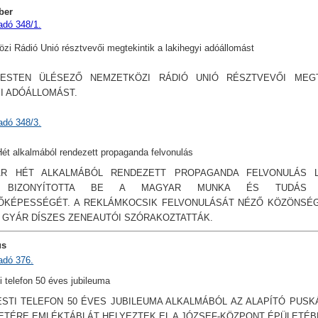
ber
adó 348/1.
zi Rádió Unió résztvevői megtekintik a lakihegyi adóállomást
ESTEN ÜLÉSEZŐ NEMZETKÖZI RÁDIÓ UNIÓ RÉSZTVEVŐI MEGT
I ADÓÁLLOMÁST.
adó 348/3.
ét alkalmából rendezett propaganda felvonulás
R HÉT ALKALMÁBÓL RENDEZETT PROPAGANDA FELVONULÁS 
 BIZONYÍTOTTA BE A MAGYAR MUNKA ÉS TUDÁS 
TŐKÉPESSÉGÉT. A REKLÁMKOCSIK FELVONULÁSÁT NÉZŐ KÖZÖNSÉG
 GYÁR DÍSZES ZENEAUTÓI SZÓRAKOZTATTÁK.
us
adó 376.
i telefon 50 éves jubileuma
STI TELEFON 50 ÉVES JUBILEUMA ALKALMÁBÓL AZ ALAPÍTÓ PUSK
TÉRE EMLÉKTÁBLÁT HELYEZTEK EL A JÓZSEF-KÖZPONT ÉPÜLETÉB