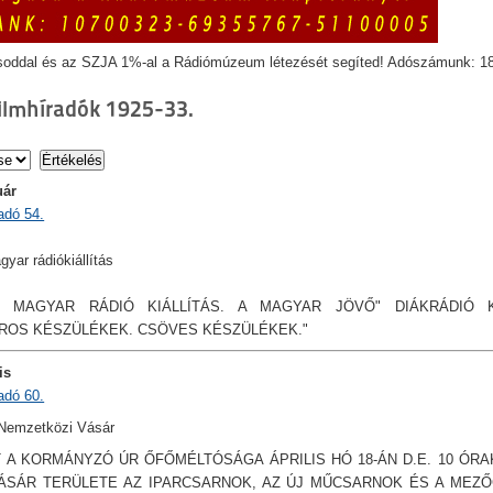
soddal és az SZJA 1%-al a Rádiómúzeum létezését segíted! Adószámunk: 1
ilmhíradók 1925-33.
uár
adó 54.
yar rádiókiállítás
 MAGYAR RÁDIÓ KIÁLLÍTÁS. A MAGYAR JÖVŐ" DIÁKRÁDIÓ K
ROS KÉSZÜLÉKEK. CSÖVES KÉSZÜLÉKEK."
is
adó 60.
 Nemzetközi Vásár
 A KORMÁNYZÓ ÚR ŐFŐMÉLTÓSÁGA ÁPRILIS HÓ 18-ÁN D.E. 10 ÓRA
VÁSÁR TERÜLETE AZ IPARCSARNOK, AZ ÚJ MŰCSARNOK ÉS A MEZ