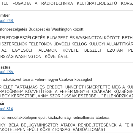
TTEL FOGADTA A RÁDIÓTECHNIKA KULTÚRATERJESZTŐ KORS
.
ember
adó 248.
lefonbeszélgetés Budapest és Washington között
 TELEFONBESZÉLGETÉS BUDAPEST ÉS WASHINGTON KÖZÖTT. BETH
ISZTERELNÖK TELEFONON ÜDVÖZLI KELLOG KÜLÜGYI ÁLLAMTITKÁR
 AZ EGYESÜLT ÁLLAMOK KÖVETE BESZÉLT EZUTÁN PELL
RSZÁG WASHINGTON-I KÖVETÉVEL.
usztus
adó 285.
 rádióközvetítése a Fehér-megyei Csákvár községből
R ÉLET TARTALMAS ÉS EREDETI ÜNNEPÉT ISMERTETTE MEG A KÜ
ARATÓÜNNEP KÖZVETÍTÉSE A FEHÉR-MEGYEI CSÁKVÁR KÖZSÉGB
 EGY KERESZTBE’, ANNYISZOR JUSSAK ESZEDBE!…” ELLENŐRZIK AZ
uár
adó 314
 úti rendőrlakótelepen épült közbiztonsági rádióállomás átadása
ZKY BÉLA BELÜGYMINISZTER ÁTADJA RENDELTETÉSÉNEK A FEH
AKÓTELEPEN ÉPÜLT KÖZBIZTONSÁGI RÁDIÓÁLLOMÁST.