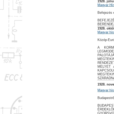
1928. júli
Magyar Hír
Befejezés e
BEFEJEZÉ
BERENDEZ
1928. októ
Magyar hír
Közép-Euró
A KORM
LEGMODE
PALOTÁJ
MEGTEKIN
RENDEZET
MELYET 
KAPCSOL
MEGTEKI
SZÁRADN
1928. nov
Magyar hír
Budapestről
BUDAPES
ÉRDEKLŐ
GYORSVO