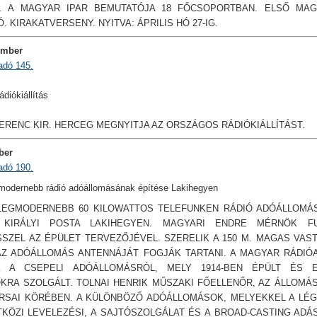
. A MAGYAR IPAR BEMUTATÓJA 18 FŐCSOPORTBAN. ELSŐ MAG
. KIRAKATVERSENY. NYITVA: ÁPRILIS HÓ 27-IG.
ember
adó 145.
diókiállítás
ERENC KIR. HERCEG MEGNYITJA AZ ORSZÁGOS RÁDIÓKIÁLLÍTÁST.
ber
adó 190.
modernebb rádió adóállomásának építése Lakihegyen
LEGMODERNEBB 60 KILOWATTOS TELEFUNKEN RÁDIÓ ADÓÁLLOMÁS
KIRÁLYI POSTA LAKIHEGYEN. MAGYARI ENDRE MÉRNÖK F
SZEL AZ ÉPÜLET TERVEZŐJÉVEL. SZERELIK A 150 M. MAGAS VAS
AZ ADÓÁLLOMÁS ANTENNÁJÁT FOGJÁK TARTANI. A MAGYAR RÁDIÓ
K A CSEPELI ADÓÁLLOMÁSRÓL, MELY 1914-BEN ÉPÜLT ÉS E
KRA SZOLGÁLT. TOLNAI HENRIK MŰSZAKI FŐELLENŐR, AZ ÁLLOMÁ
RSAI KÖRÉBEN. A KÜLÖNBÖZŐ ADÓÁLLOMÁSOK, MELYEKKEL A LÉG
KÖZI LEVELEZÉSI, A SAJTÓSZOLGÁLAT ÉS A BROAD-CASTING ADÁ