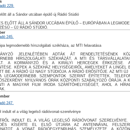
us
adó 229.
lőtt áll a Sándor utcában épülő új Rádió Stúdió
S ELŐTT ÁLL A SÁNDOR UCCÁBAN ÉPÜLŐ – EURÓPÁBAN A LEGMOD
ÉSŰ – ÚJ RÁDIÓ STÚDIÓ.
ber
adó 245.
pa legmodernebb hírszolgálati székháza, az MTI felavatása
ÁNYZÓ JELENLÉTÉBEN ADTÁK ÁT RENDELTETÉSÉNEK KÖZ
RNEBB HÍRSZOLGÁLATI SZÉKHÁZÁT, A MTI ÉS TÁRSVÁLLALATA
ÁT. A KORMÁNYZÓ ÉS A KIRÁLYI HERCEGEK ÉRKEZÉSE. 
TÉSE. KÉPEK A SZÉKHÁZ HELYISÉGEIRŐL, AMELYEKET A LINGEL
T BE. A RÁDIÓ ÚJ NAGY STÚDIÓJA. A RÁDIÓ ERŐSÍTŐJE. AZ MTI Ú
A LEGMODERNEBB SZEMPONTOK SZERINT ÉPÍTETTEK. TELEFO
ÓSZEKRÉNY. NYILVÁNOS ÓRÁK KÖZPONTI SZABÁLYOZÓ ÓRÁJA. A
NTI A MAGYAR FILM IRODA SZÁRÍTÓHELYISÉGÉT, AHOL A HÍRA
AK.
ember
adó 247.
 indult el a világ legelső rádióvonat-szerelvénye
TRŐL INDULT EL A VILÁG LEGELSŐ RÁDIÓVONAT SZERELVÉNYE.
DÉS KÍSÉRTE EL ELSŐ ÚTJÁRA AZ ANTENNÁVAL FELSZER
NATOT. A VONAT RÁDIÓEGYENRUHÁS SZEMÉLYZETE. A KÖZÖ