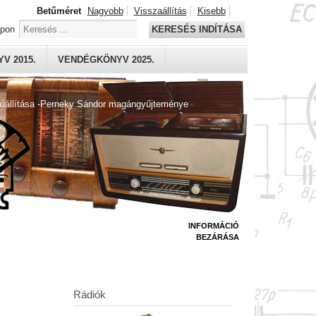
Betűméret
Nagyobb
Visszaállítás
Kisebb
apon
KERESÉS INDÍTÁSA
V 2015.
VENDÉGKÖNYV 2025.
kiállítása -Perneky Sándor magángyűjteménye
INFORMÁCIÓ
BEZÁRÁSA
Rádiók