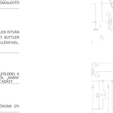
ZAKALKOTÓ
LEN ISTVÁN
T. BUTTLER
ÉNYIVEL,
LFÖLDDEL A
ŐL. „AHÁNY
 ADÁST.
ÉRVÁRI ÚTI