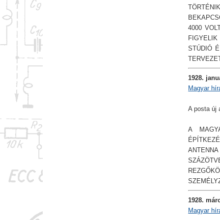
TÖRTÉNI
BEKAPCSO
4000 VOL
FIGYELI
STÚDIÓ 
TERVEZET
1928. janu
Magyar hír
A posta új
A MAGYA
ÉPÍTKEZÉ
ANTENNA
SZÁZÖT
REZGŐKÖ
SZEMÉLYZ
1928. már
Magyar hír