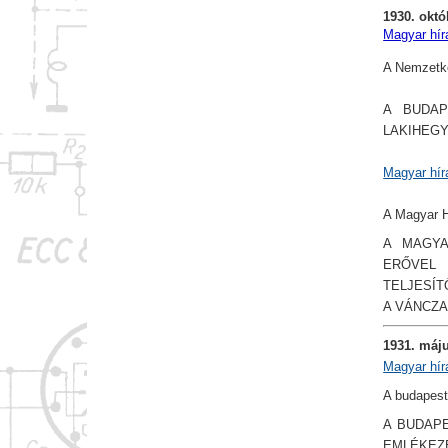
1930. októ
Magyar hír
A Nemzetkö
A BUDAP
LAKIHEGY
Magyar hír
A Magyar H
A MAGYA
ERŐVEL
TELJESÍ
A VÁNCZA
1931. máj
Magyar hír
A budapest
A BUDAPE
EMLÉKEZE