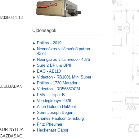
8733808-1-13
Újdonságok
Philips - 2019
Neongázos villámvédő patron -
4378
Neongázos villámvédő - 4375
Sure 2 BPI. & BPII.
EAG - AE110
Videoton - RB1601 Mini Super
Philips - 1730 Matador
LUBJÁBAN.
Videoton - RD5686OCM
FMV - Lilliput B
Vendégkönyv 2026.
Allen Balcom DuMont
Semi Joseph Begun
Charles Paulson Ginsburg
Fritz Pfleumer
KOR NYITJA
Heckenast Gábor
ŐGAZDASÁGI