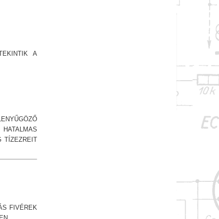
EKINTIK A
LENYŰGÖZŐ
HATALMAS
 TÍZEZREIT
ÁS FIVÉREK
EN.