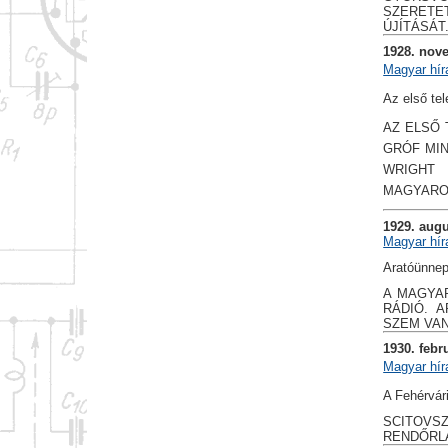
SZERETE
ÚJÍTÁSÁT
1928. nov
Magyar hír
Az első te
AZ ELSŐ
GRÓF MIN
WRIGHT
MAGYARO
1929. aug
Magyar hír
Aratóünnep
A MAGYA
RÁDIÓ. 
SZEM VAN
1930. febr
Magyar hír
A Fehérvári
SCITOVS
RENDŐRL