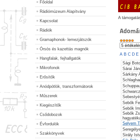
Főoldal
Rádiómúzeum Alapítvány
A támogatá
Kapcsolat
Adomán
Rádiók
Gramaphonok- lemezjátszók
Órsós és kazettás magnók
A
B
C
D
E
Hangfalak, fejhallgatók
Sági Bot
Mikrofonok
Sárai Já
Sárkány A
Erősítők
Schlagha
Schuppau
Anódpótlók, transzformátorok
Schwarc
Műszerek
Sebestyé
Sebők Fe
Kiegészítők
Sebők Im
Sebők Zs
Csődobozok
hagyaték
Selyem T
Évfordulók
Seregély
Szakkönyvek
Sirály Is