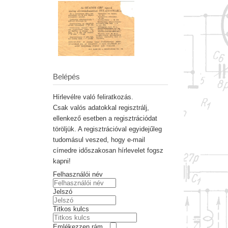
Belépés
Hírlevélre való feliratkozás.
Csak valós adatokkal regisztrálj,
ellenkező esetben a regisztrációdat
töröljük. A regisztrációval egyidejűleg
tudomásul veszed, hogy e-mail
címedre időszakosan hírlevelet fogsz
kapni!
Felhasználói név
Jelszó
Titkos kulcs
Emlékezzen rám