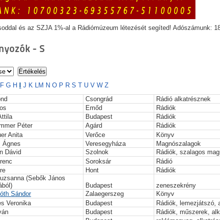
soddal és az SZJA 1%-al a Rádiómúzeum létezését segíted! Adószámunk: 1
yozók - S
F
G
H
I
J
K
L
M
N
O
P
R
S
T
U
V
W
Z
ond
Csongrád
Rádió alkatrésznek
nos
Emőd
Rádiók
ttila
Budapest
Rádiók
mmer Péter
Agárd
Rádiók
er Anita
Verőce
Könyv
z Ágnes
Veresegyháza
Magnószalagok
n Dávid
Szolnok
Rádiók, szalagos ma
renc
Soroksár
Rádió
re
Hont
Rádiók
uzsanna (Sebők János
ából)
Budapest
zeneszekrény
óth Sándor
Zalaegerszeg
Könyv
es Veronika
Budapest
Rádiók, lemezjátszó, 
tván
Budapest
Rádiók, műszerek, alk