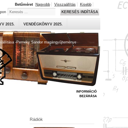
Betűméret
Nagyobb
Visszaállítás
Kisebb
apon
KERESÉS INDÍTÁSA
V 2015.
VENDÉGKÖNYV 2025.
kiállítása -Perneky Sándor magángyűjteménye
INFORMÁCIÓ
BEZÁRÁSA
Rádiók