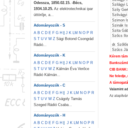
Odessza, 1850.02.15. -Bécs,
Szilágyi 
1934.10.25.
Az elektrotechnikai ipar
Szily Ger
úttörője, a...
Szilvágyi
Szimon I
Adományozók - S
Szinák Is
Szita Gá
A
B
C
D
E
F
G
H
I
J
K
L
M
N
O
P
R
Szőcs Il
S
T
U
V
W
Z
Sági Botond Csongrád
dr. Szőlő
Rádió...
Szűcs Já
Adományozók - K
Kérem támo
A
B
C
D
E
F
G
H
I
J
K
L
M
N
O
P
R
Bankszáml
S
T
U
V
W
Z
Kálmán Éva Verőce
CIB BANK:
Rádió Kálmán...
Ne feledje,
A támogatá
Adományozók - C
Valamint a
A
B
C
D
E
F
G
H
I
J
K
L
M
N
O
P
R
Az alapítv
S
T
U
V
W
Z
Cságoly Tamás
Szeged Rádió Csaba...
Adományozók - H
A
B
C
D
E
F
G
H
I
J
K
L
M
N
O
P
R