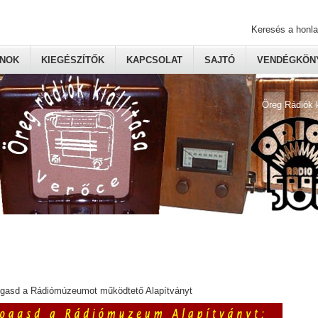
Keresés a honl
ONOK
KIEGÉSZÍTŐK
KAPCSOLAT
SAJTÓ
VENDÉGKÖNY
Öreg Rádiók 
ogasd a Rádiómúzeumot működtető Alapítványt