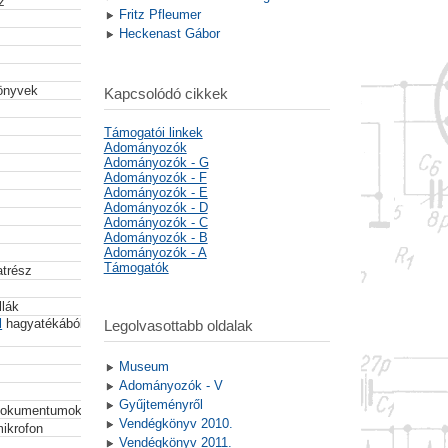
z
Fritz Pfleumer
Heckenast Gábor
könyvek
Kapcsolódó cikkek
Támogatói linkek
Adományozók
Adományozók - G
Adományozók - F
Adományozók - E
Adományozók - D
Adományozók - C
Adományozók - B
Adományozók - A
Támogatók
atrész
llák
l
hagyatékából
Legolvasottabb oldalak
Museum
Adományozók - V
Gyűjteményről
 dokumentumok
Vendégkönyv 2010.
mikrofon
Vendégkönyv 2011.