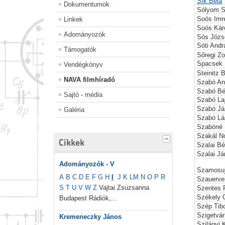
Sík Béla
Dokumentumok
Sólyom S
Soós Imr
Linkek
Soós Kár
Adományozók
Sós Józs
Sóti Andr
Támogatók
Sőregi Zo
Spacsek 
Vendégkönyv
Steinitz 
NAVA filmhíradó
Szabó An
Szabó Bé
Sajtó - média
Szabó La
Szabó Já
Galéria
Szabó Lá
Szabóné 
Szakál No
Cikkek
Szalai Bé
Szalai J
Adományozók - V
Szamosuj
A
B
C
D
E
F
G
H
I
J
K
L
M
N
O
P
R
Szauerve
S
T
U
V
W
Z
Vajtai Zsuzsanna
Szentes 
Székely 
Budapest Rádiók,...
Szép Tib
Szigetvár
Kremeneczky János
Szilágyi 