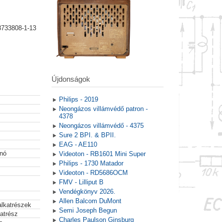
8733808-1-13
Újdonságok
Philips - 2019
Neongázos villámvédő patron -
4378
Neongázos villámvédő - 4375
Sure 2 BPI. & BPII.
EAG - AE110
gnó
Videoton - RB1601 Mini Super
Philips - 1730 Matador
Videoton - RD5686OCM
FMV - Lilliput B
Vendégkönyv 2026.
Allen Balcom DuMont
alkatrészek
Semi Joseph Begun
atrész
Charles Paulson Ginsburg