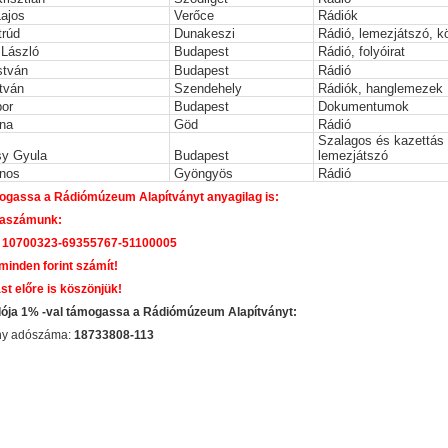
Lajos
Verőce
Rádiók
trúd
Dunakeszi
Rádió, lemezjátszó, 
 László
Budapest
Rádió, folyóirat
stván
Budapest
Rádió
tván
Szendehely
Rádiók, hanglemezek
bor
Budapest
Dokumentumok
ona
Göd
Rádió
Szalagos és kazettás
sy Gyula
Budapest
lemezjátszó
nos
Gyöngyös
Rádió
gassa a Rádiómúzeum Alapítványt anyagilag is:
aszámunk:
 10700323-69355767-51100005
 minden forint számít!
st előre is köszönjük!
dója 1% -val támogassa a Rádiómúzeum Alapítványt:
ány adószáma:
18733808-113