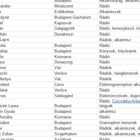
Budapest
reklámanyag, alkatrés
ándor
Mindszent
Rádió
e
Erdőkertes
Alkatrészek
olyné
Budapest-Sashalom
Rádió
ef
Kaposvár
Rádió
ás
Galgagyörk
Rádió, lemezjátszó, 
ltán
Dunakeszi
Rádió
Lajos
Rádiók, alkatrész
Béla
Budapest
Rádió
drás
Budapest
Könyvek, folyóiratok
la
Kismaros
Rádió
jos
Dunaszeg
Rádió
nos
Vác
Rádiók
szló
Verőce
Rádiók, hanglemezek
Ibolya
Vác
Rádiók
rbert
Cece
Elektrogramophon alk
láné
Verőce
Rádió
ános
Sárbogárd
Elektroncsövek, dugvi
Rádió,
Csicsátka Anta
vári Laura
Budapest
tárgyak
in Gyula
Budapest
alkatrész
Rozália
Kismaros
Rádió
Gábor
Budapest
Gramophon lemezek
or
Budapest
Rádiók, alkatrészek,
i Zoltán
Szigethalom
Rádiók, alkatrészek, 
Krisztián
Sződliget
Rádió