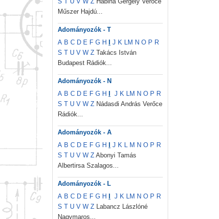
S
T
U
V
W
Z
Habina Gergely Verőce
Műszer Hajdú...
Adományozók - T
A
B
C
D
E
F
G
H
I
J
K
L
M
N
O
P
R
S
T
U
V
W
Z
Takács István
Budapest Rádiók...
Adományozók - N
A
B
C
D
E
F
G
H
I
J
K
L
M
N
O
P
R
S
T
U
V
W
Z
Nádasdi András Verőce
Rádiók...
Adományozók - A
A
B
C
D
E
F
G
H
I
J
K
L
M
N
O
P
R
S
T
U
V
W
Z
Abonyi Tamás
Albertirsa Szalagos...
Adományozók - L
A
B
C
D
E
F
G
H
I
J
K
L
M
N
O
P
R
S
T
U
V
W
Z
Labancz Lászlóné
Nagymaros...