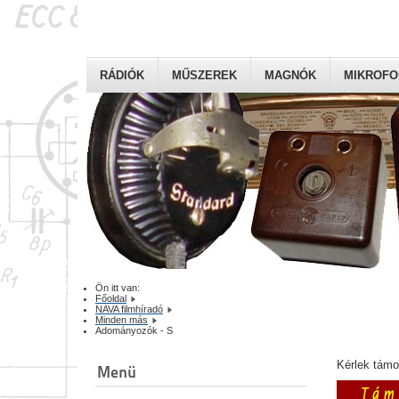
RÁDIÓK
MŰSZEREK
MAGNÓK
MIKROF
Ön itt van:
Főoldal
NAVA filmhíradó
Minden más
Adományozók - S
Kérlek tám
Menü