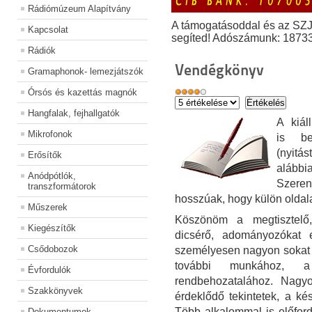
Rádiómúzeum Alapítvány
A támogatásoddal és az SZ
Kapcsolat
segíted! Adószámunk: 1873
Rádiók
Vendégkönyv
Gramaphonok- lemezjátszók
Órsós és kazettás magnók
Hangfalak, fejhallgatók
A kiál
Mikrofonok
is be
(nyit
Erősítők
alább
Anódpótlók,
Szeren
transzformátorok
hosszúak, hogy külön oldala
Műszerek
Köszönöm a megtisztelő,
Kiegészítők
dicsérő, adományozókat e
Csődobozok
személyesen nagyon sokat k
további munkához, 
Évfordulók
rendbehozatalához. Nag
Szakkönyvek
érdeklődő tekintetek, a kés
Több alkalommal is előfor
Dokumentumok