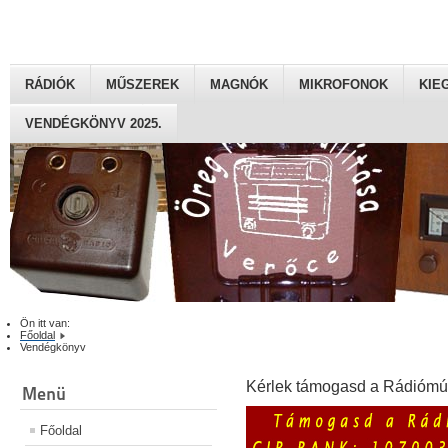
RÁDIÓK
MŰSZEREK
MAGNÓK
MIKROFONOK
KIE
VENDÉGKÖNYV 2025.
Ön itt van:
Főoldal
Vendégkönyv
Kérlek támogasd a Rádiómú
Menü
Főoldal