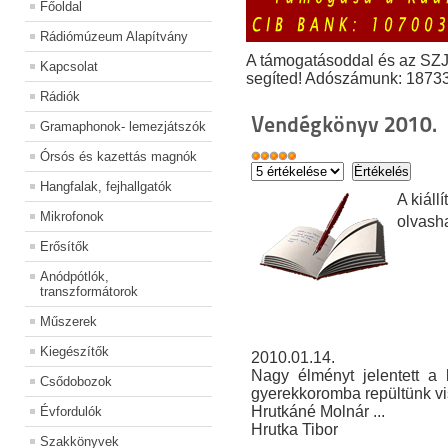
Főoldal
Rádiómúzeum Alapítvány
A támogatásoddal és az SZ
Kapcsolat
segíted! Adószámunk: 1873
Rádiók
Vendégkönyv 2010.
Gramaphonok- lemezjátszók
Órsós és kazettás magnók
Hangfalak, fejhallgatók
A kiál
Mikrofonok
olvash
Erősítők
Anódpótlók,
transzformátorok
Műszerek
Kiegészítők
2010.01.14.
Nagy élményt jelentett a k
Csődobozok
gyerekkoromba repültünk vi
Hrutkáné Molnár ...
Évfordulók
Hrutka Tibor
Szakkönyvek