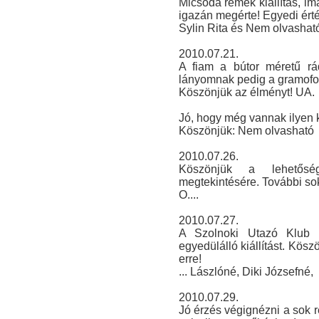
Micsoda remek kiállítás, im
igazán megérte! Egyedi érté
Sylin Rita és Nem olvasható
2010.07.21.
A fiam a bútor méretű rád
lányomnak pedig a gramofon t
Köszönjük az élményt! UA.
Jó, hogy még vannak ilyen k
Köszönjük: Nem olvasható
2010.07.26.
Köszönjük a lehetősé
megtekintésére. További sok
O....
2010.07.27.
A Szolnoki Utazó Klub i
egyedülálló kiállítást. Kös
erre!
... Lászlóné, Diki Józsefné,
2010.07.29.
Jó érzés végignézni a sok r