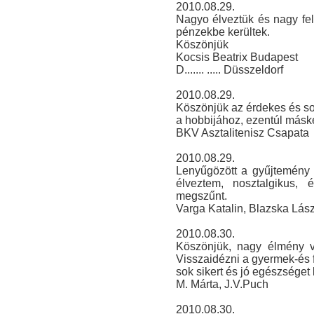
2010.08.29.
Nagyo élveztük és nagy fel
pénzekbe kerültek.
Köszönjük
Kocsis Beatrix Budapest
D....... ..... Düsszeldorf
2010.08.29.
Köszönjük az érdekes és sokr
a hobbijához, ezentúl másk
BKV Asztalitenisz Csapata
2010.08.29.
Lenyűgözött a gyűjtemény 
élveztem, nosztalgikus,
megszűnt.
Varga Katalin, Blazska Lász
2010.08.30.
Köszönjük, nagy élmény vol
Visszaidézni a gyermek-és f
sok sikert és jó egészséget
M. Márta, J.V.Puch
2010.08.30.