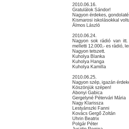
2010.06.16.
Gratulálok Sándor!
Nagyon érdekes, gondolaté
Kismarosi iskolásokkal voltu
Álmos László
2010.06.24.
Nagyon sok rádió van itt
melletti 12.000,- es rádió, l
Nagyon tetszett.
Kuholya Blanka
Kuholya Hanga
Kuholya Kamilla
2010.06.25.
Nagyon szép, igazán érdeke
Köszönjük szépen!
Abonyi Gabica
Gergelyné Pétervári Mária
Nagy Klarissza
Lestyánszki Fanni
Kovács Gergő Zoltán
Uhrin Beatrix
Polgár Péter
Jusztin Regina