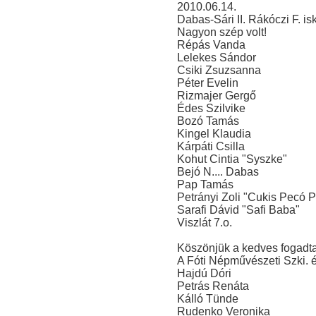
2010.06.14.
Dabas-Sári II. Rákóczi F. isk
Nagyon szép volt!
Répás Vanda
Lelekes Sándor
Csiki Zsuzsanna
Péter Evelin
Rizmajer Gergő
Édes Szilvike
Bozó Tamás
Kingel Klaudia
Kárpáti Csilla
Kohut Cintia "Syszke"
Bejó N.... Dabas
Pap Tamás
Petrányi Zoli "Cukis Pecó 
Sarafi Dávid "Safi Baba"
Viszlát 7.o.
Köszönjük a kedves fogadtat
A Fóti Népművészeti Szki. 
Hajdú Dóri
Petrás Renáta
Kálló Tünde
Rudenko Veronika