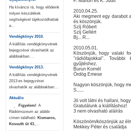
P. Márton és K. Judit
Ha kíváncsi rá, hogy elődeink
2010.04.25.
milyen készülékek
Aki megment egy darabot a 
segítségével tájékozódhattak
és köszönjük.
a...
Szíj Róbert
Szíj Gellért
Vendégkönyv 2010.
Bj... R...
A kiállítás vendégkönyvének
2010.05.01.
bejegyzései olvashatók az
Köszönjük, hogy valaki fog
alábbiakban:...
"rádiófajokkal". Tovább
gyűjtéshez.
Vendégkönyv 2013.
Burun Kornél
Ördög Emese
A kiállítás vendégkönyvének
2013-es bejegyzései
Nagyon köszönjük, hogy me
olvashatók az alábbiakban:...
S......
Aktuális
Jó volt látni és hallani, ho
Figyelem!
A
Gratulálunk a kiállításhoz!
3 nem olvasható aláírás
Rádiómúzeum az alábbi
címen található:
Kismaros,
Köszönöm/köszönjük az él
Kossuth út 43.
,...
Mekkey Péter és családja