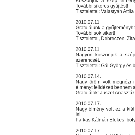
Köszönjük a szép élményt
További sikeres gyűjtést!
Tisztelettel: Valastyán Atti
2010.07.11.
Gratulálunk a gyűjteményh
További sok sikert!
Tisztelettel, Debreczeni Zi
2010.07.11.
Nagyon köszönjük a szép 
szerencsét.
Tisztelettel: Gál György és b
2010.07.14.
Nagy öröm volt megnézni e
élményt felidézett bennem 
Gratulálok: Juszel Anasztáz
2010.07.17.
Nagy élmény volt ez a kiáll
is!
Farkas Kálmán Elekes Ibol
2010.07.17.