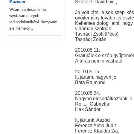
Szakács Dávid 5/c.,
Muzeum
Witam serdecznie na
Jó volt látni a sok szép ké
wystawie starych
gyűjtemény tovább fejleszt
radioodbiorników! Nazywam
Kellemes dolog látni, hogy 
sie Perneky...
vidáman szólnak.
Tasnádi Zsolt (Pécs)
Tasnádi Zoltán
2010.05.11.
Gratulálok e szép gyűjtem
Aláírás nem olvasható
2010.05.15.
Itt jártam, nagyon jó!
Bota Rajmund
2010.05.24.
Nagyon elcsodálkoztunk, a s
Ro...... Gabriella
Hak Sándor
Itt jártunk. Aszód
Ferencz Alma Judit
Ferencz Klaudia 2/a.