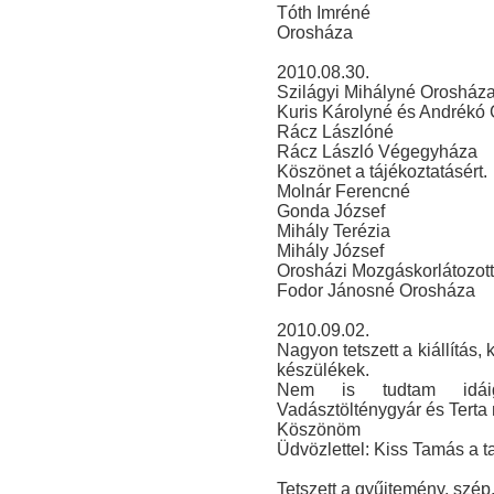
Tóth Imréné
Orosháza
2010.08.30.
Szilágyi Mihályné Orosház
Kuris Károlyné és Andrékó
Rácz Lászlóné
Rácz László Végegyháza
Köszönet a tájékoztatásért.
Molnár Ferencné
Gonda József
Mihály Terézia
Mihály József
Orosházi Mozgáskorlátozott
Fodor Jánosné Orosháza
2010.09.02.
Nagyon tetszett a kiállítás
készülékek.
Nem is tudtam idáig
Vadásztölténygyár és Terta 
Köszönöm
Üdvözlettel: Kiss Tamás a 
Tetszett a gyűjtemény, szép