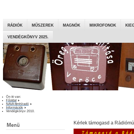
RÁDIÓK
MŰSZEREK
MAGNÓK
MIKROFONOK
KIE
VENDÉGKÖNYV 2025.
Ön itt van:
Főoldal
NAVA filmhíradó
Információk
Vendégkönyv 2010.
Kérlek támogasd a Rádiómú
Menü