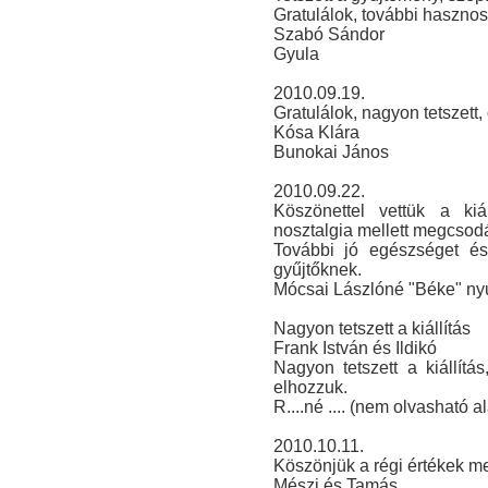
Gratulálok, további hasznos 
Szabó Sándor
Gyula
2010.09.19.
Gratulálok, nagyon tetszett, 
Kósa Klára
Bunokai János
2010.09.22.
Köszönettel vettük a kiá
nosztalgia mellett megcsodá
További jó egészséget és 
gyűjtőknek.
Mócsai Lászlóné "Béke" ny
Nagyon tetszett a kiállítás
Frank István és Ildikó
Nagyon tetszett a kiállítá
elhozzuk.
R....né .... (nem olvasható al
2010.10.11.
Köszönjük a régi értékek m
Mészi és Tamás