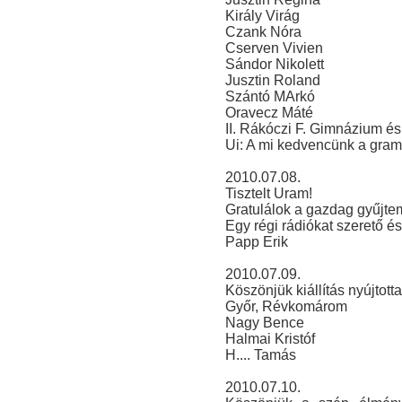
Király Virág
Czank Nóra
Cserven Vivien
Sándor Nikolett
Jusztin Roland
Szántó MArkó
Oravecz Máté
II. Rákóczi F. Gimnázium és
Ui: A mi kedvencünk a gram
2010.07.08.
Tisztelt Uram!
Gratulálok a gazdag gyűjtem
Egy régi rádiókat szerető é
Papp Erik
2010.07.09.
Köszönjük kiállítás nyújtott
Győr, Révkomárom
Nagy Bence
Halmai Kristóf
H.... Tamás
2010.07.10.