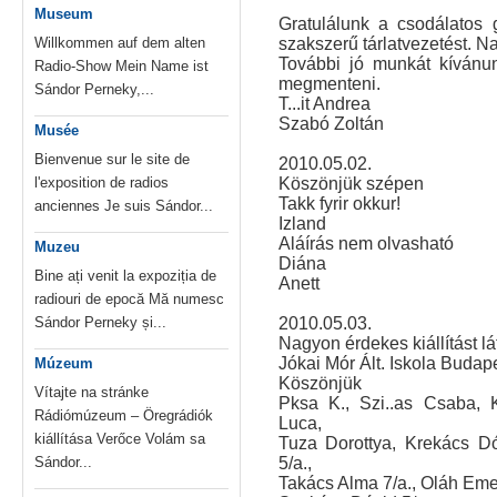
Museum
Gratulálunk a csodálatos
Willkommen auf dem alten
szakszerű tárlatvezetést. N
További jó munkát kívánun
Radio-Show Mein Name ist
megmenteni.
Sándor Perneky,...
T...it Andrea
Szabó Zoltán
Musée
Bienvenue sur le site de
2010.05.02.
l'exposition de radios
Köszönjük szépen
Takk fyrir okkur!
anciennes Je suis Sándor...
Izland
Aláírás nem olvasható
Muzeu
Diána
Bine ați venit la expoziția de
Anett
radiouri de epocă Mă numesc
Sándor Perneky și...
2010.05.03.
Nagyon érdekes kiállítást l
Jókai Mór Ált. Iskola Budap
Múzeum
Köszönjük
Vítajte na stránke
Pksa K., Szi..as Csaba, 
Rádiómúzeum – Öregrádiók
Luca,
kiállítása Verőce Volám sa
Tuza Dorottya, Krekács Dó
Sándor...
5/a.,
Takács Alma 7/a., Oláh Eme