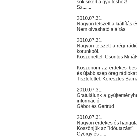
sok sikert a gyűjtéshez!
Sz.......
2010.07.31.
Nagyon tetszett a kiállítás é
Nem olvasható aláírás
2010.07.31.
Nagyon tetszett a régi rádiók
korunkból.
Köszönettel: Csontos Mihál
Köszönöm az érdekes beszé
és újabb szép öreg rádiókat
Tisztelettel: Keresztes Barn
2010.07.31.
Gratulálunk a gyűjteményhe
információ.
Gábor és Gertrúd
2010.07.31.
Nagyon érdekes és hangulato
Köszönjük az "időutazást"!
György és .....