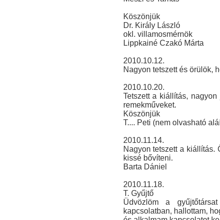
Köszönjük
Dr. Király László
okl. villamosmérnök
Lippkainé Czakó Márta
2010.10.12.
Nagyon tetszett és örülök, 
2010.10.20.
Tetszett a kiállítás, nagyon 
remekműveket.
Köszönjük
T.... Peti (nem olvasható alá
2010.11.14.
Nagyon tetszett a kiállítás
kissé bővíteni.
Barta Dániel
2010.11.18.
T. Gyűjtő
Üdvözlöm a gyűjtőtársat
kapcsolatban, hallottam, ho
és alkalmam kapcsolatot ke