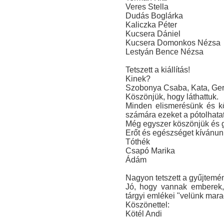
Veres Stella
Dudás Boglárka
Kaliczka Péter
Kucsera Dániel
Kucsera Domonkos Nézsa
Lestyán Bence Nézsa
Tetszett a kiállítás!
Kinek?
Szobonya Csaba, Kata, Ger
Köszönjük, hogy láthattuk.
Minden elismerésünk és kö
számára ezeket a pótolhatat
Még egyszer köszönjük és g
Erőt és egészséget kívánun
Tóthék
Csapó Marika
Ádám
Nagyon tetszett a gyűjtemé
Jó, hogy vannak emberek,
tárgyi emlékei "velünk mara
Köszönettel:
Kötél Andi