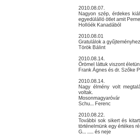
2010.08.07.
Nagyon szép, érdekes kiáll
egyedülálló ötlet amit Pern
Hollóék Kanadából
2010.08.01
Gratulálok a gyűjteményhez
Török Bálint
2010.08.14.
Örömel láttuk viszont életünk
Frank Ágnes és dr. Szőke P
2010.08.14.
Nagy élmény volt megtalá
voltak.
Mosonmagyaróvár
Schu... Ferenc
2010.08.22.
További sok sikert és kita
történelmünk egy értékes ré
G... ..... és neje