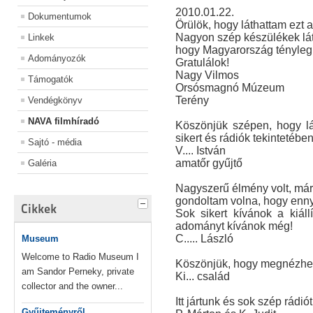
2010.01.22.
Dokumentumok
Örülök, hogy láthattam ezt a
Nagyon szép készülékek lát
Linkek
hogy Magyarország tényleg 
Adományozók
Gratulálok!
Nagy Vilmos
Támogatók
Orsósmagnó Múzeum
Terény
Vendégkönyv
NAVA filmhíradó
Köszönjük szépen, hogy lá
sikert és rádiók tekintetéb
Sajtó - média
V.... István
amatőr gyűjtő
Galéria
Nagyszerű élmény volt, már 
gondoltam volna, hogy ennyi 
Cikkek
Sok sikert kívánok a kiál
adományt kívánok még!
C..... László
Museum
Welcome to Radio Museum I
Köszönjük, hogy megnézhett
am Sandor Perneky, private
Ki... család
collector and the owner...
Itt jártunk és sok szép rádiót
Gyűjteményről