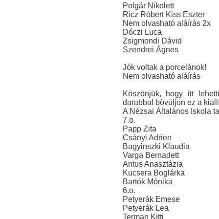
Polgár Nikolett
Ricz Róbert Kiss Eszter
Nem olvasható aláírás 2x
Dóczi Luca
Zsigmondi Dávid
Szendrei Ágnes
Jók voltak a porcelánok!
Nem olvasható aláírás
Köszönjük, hogy itt lehe
darabbal bővüljön ez a kiállí
A Nézsai Általános Iskola ta
7.o.
Papp Zita
Csányi Adrien
Bagyinszki Klaudia
Varga Bernadett
Antus Anasztázia
Kucsera Boglárka
Bartók Mónika
6.o.
Petyerák Emese
Petyerák Lea
Terman Kitti