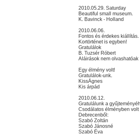
2010.05.29. Saturday
Beautiful small museum.
K. Bavinck - Holland
2010.06.06.
Fontos és érdekes kiállítás.
Kortörténet is egyben!
Gratulálok
B. Tuzsér Róbert
Aláirások nem olvashatóak
Egy élmény volt!
Gratulálok-unk.
KissÁgnes
Kis árpád
2010.06.12.
Gratulálunk a gyűjteményéh
Csodálatos élményben volt 
Debrecenből:
Szabó Zoltán
Szabó Jánosné
Szabó Éva