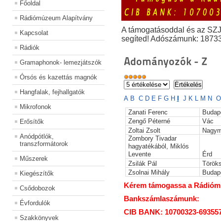
Főoldal
Rádiómúzeum Alapítvány
A támogatásoddal és az SZ
Kapcsolat
segíted! Adószámunk: 1873
Rádiók
Adományozók - Z
Gramaphonok- lemezjátszók
Órsós és kazettás magnók
Hangfalak, fejhallgatók
A
B
C
D
E
F
G
H
I
J
K
L
M
N
O
Mikrofonok
Zanati Ferenc
Budap
Zengő Péterné
Vác
Erősítők
Zoltai Zsolt
Nagym
Anódpótlók,
Zombory Tivadar
transzformátorok
hagyatékából, Miklós
Levente
Érd
Műszerek
Zsilák Pál
Török
Zsolnai Mihály
Budap
Kiegészítők
Kérem támogassa a Rádiómúz
Csődobozok
Bankszámlaszámunk:
Évfordulók
CIB BANK: 10700323-69355
Szakkönyvek