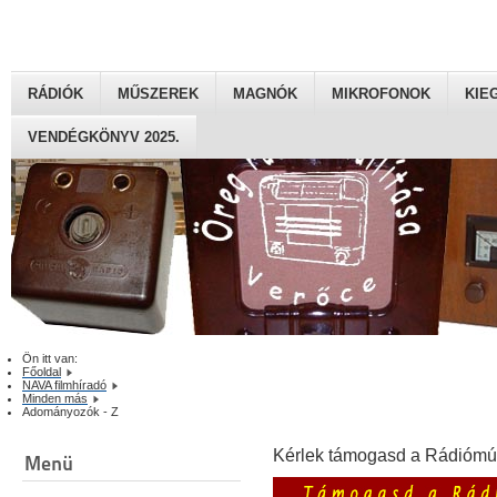
RÁDIÓK
MŰSZEREK
MAGNÓK
MIKROFONOK
KIE
VENDÉGKÖNYV 2025.
Ön itt van:
Főoldal
NAVA filmhíradó
Minden más
Adományozók - Z
Kérlek támogasd a Rádiómú
Menü