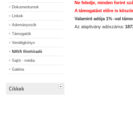
Ne feledje, minden forint sz
Dokumentumok
A támogatást előre is köszö
Linkek
Valamint adója 1% -val tám
Adományozók
Az alapítvány adószáma:
187
Támogatók
Vendégkönyv
NAVA filmhíradó
Sajtó - média
Galéria
Cikkek