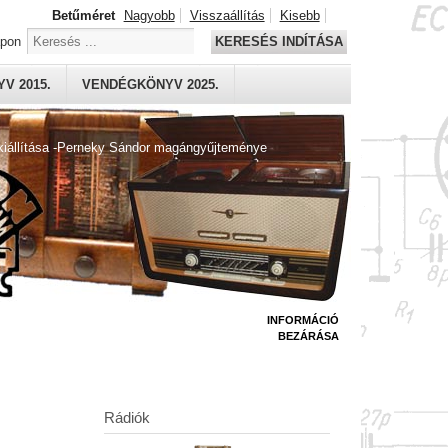
Betűméret
Nagyobb
Visszaállítás
Kisebb
apon
KERESÉS INDÍTÁSA
V 2015.
VENDÉGKÖNYV 2025.
kiállítása -Perneky Sándor magángyűjteménye
INFORMÁCIÓ
BEZÁRÁSA
Rádiók