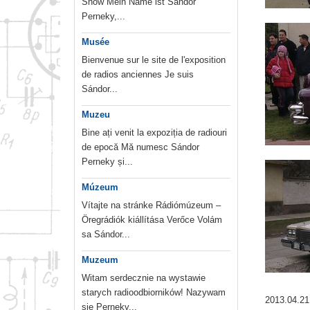
Show Mein Name ist Sándor
Perneky,...
Musée
Bienvenue sur le site de l'exposition
de radios anciennes Je suis
Sándor...
Muzeu
Bine ați venit la expoziția de radiouri
de epocă Mă numesc Sándor
Perneky și...
Múzeum
Vítajte na stránke Rádiómúzeum –
Öregrádiók kiállítása Verőce Volám
sa Sándor...
Muzeum
Witam serdecznie na wystawie
starych radioodbiorników! Nazywam
2013.04.21
sie Perneky...