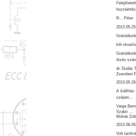
Felejthetet
hozzáértés,
R... Péter
2013.05.25
Gratulálunk
két olvasha
Gratulálun
őrzés szán
dr. Dudás
Zsemberi 
2013.05.26
A kiállítá
szépen...
Varga Bern
Szabó ....
Molnár Zol
2013.06.05
Volt tanítv