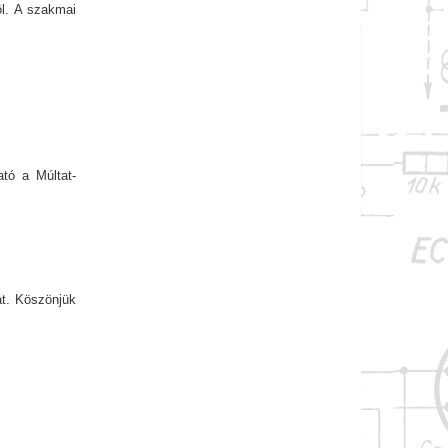
föl. A szakmai
tó a Múltat-
át. Köszönjük