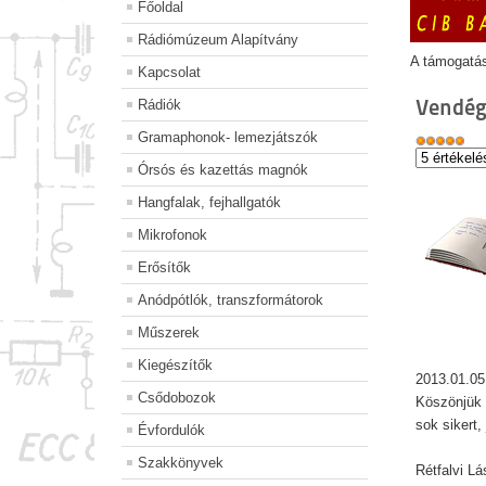
Főoldal
Rádiómúzeum Alapítvány
A támogatá
Kapcsolat
Vendég
Rádiók
Gramaphonok- lemezjátszók
Órsós és kazettás magnók
Hangfalak, fejhallgatók
Mikrofonok
Erősítők
Anódpótlók, transzformátorok
Műszerek
Kiegészítők
2013.01.05
Csődobozok
Köszönjük 
sok sikert
Évfordulók
Szakkönyvek
Rétfalvi L