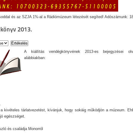
soddal és az SZJA 1%-al a Rádiómúzeum létezését segíted! Adószámunk: 1
könyv 2013.
A kiállítás vendégkönyvének 2013-es bejegyzései ol
alábbiakban:
.
a kivételes tárlatvezetést, kívánjuk, hogy sokáig működjön a múzeum. E
, jó egészséget.
ászló és családja Monorról