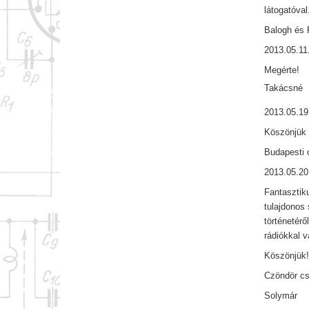
látogatóva
Balogh és 
2013.05.11
Megérte!
Takácsné
2013.05.19
Köszönjük 
Budapesti 
2013.05.20
Fantasztik
tulajdonos 
történetér
rádiókkal v
Köszönjük
Czöndör cs
Solymár