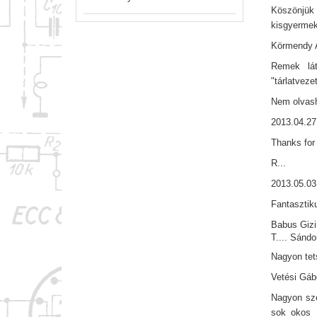
Köszönjük 
kisgyermek
Körmendy A
Remek lát
"tárlatveze
Nem olvash
2013.04.27
Thanks for 
R...
2013.05.03
Fantasztik
Babus Gizi
T.... Sándo
Nagyon tets
Vetési Gáb
Nagyon szé
sok okos d