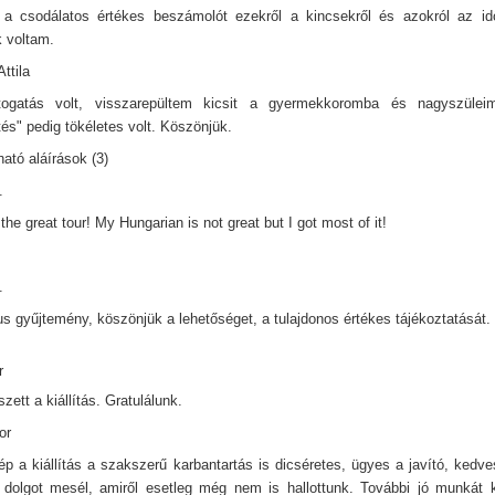
a csodálatos értékes beszámolót ezekről a kincsekről és azokról az idő
 voltam.
ttila
ogatás volt, visszarepültem kicsit a gyermekkoromba és nagyszülei
tés" pedig tökéletes volt. Köszönjük.
ató aláírások (3)
.
the great tour! My Hungarian is not great but I got most of it!
.
us gyűjtemény, köszönjük a lehetőséget, a tulajdonos értékes tájékoztatását.
r
zett a kiállítás. Gratulálunk.
or
p a kiállítás a szakszerű karbantartás is dicséretes, ügyes a javító, ked
olgot mesél, amiről esetleg még nem is hallottunk. További jó munkát 