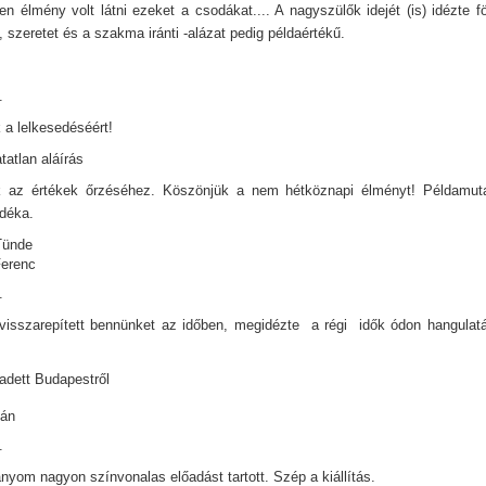
len élmény volt látni ezeket a csodákat.... A nagyszülők idejét (is) idézte 
 szeretet és a szakma iránti -alázat pedig példaértékű.
.
 a lelkesedéséért!
tatlan aláírás
k az értékek őrzéséhez. Köszönjük a nem hétköznapi élményt! Példamuta
déka.
 Tünde
Ferenc
.
s visszarepített bennünket az időben, megidézte a régi idők ódon hangulat
adett Budapestről
tán
.
ányom nagyon színvonalas előadást tartott. Szép a kiállítás.