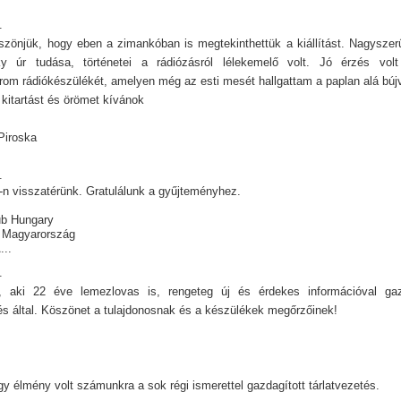
.
zönjük, hogy eben a zimankóban is megtekinthettük a kiállítást. Nagysze
y úr tudása, történetei a rádiózásról lélekemelő volt. Jó érzés volt 
om rádiókészülékét, amelyen még az esti mesét hallgattam a paplan alá búj
 kitartást és örömet kívánok
Piroska
6.
-n visszatérünk. Gratulálunk a gyűjteményhez.
ub Hungary
 Magyarország
...
.
 aki 22 éve lemezlovas is, rengeteg új és érdekes információval g
tés által. Köszönet a tulajdonosnak és a készülékek megőrzőinek!
y élmény volt számunkra a sok régi ismerettel gazdagított tárlatvezetés.