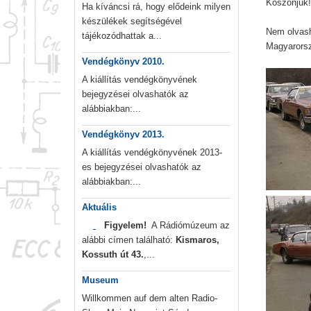
Köszönjük
Ha kíváncsi rá, hogy elődeink milyen
készülékek segítségével
Nem olvash
tájékozódhattak a...
Magyarorsz
Vendégkönyv 2010.
A kiállítás vendégkönyvének
bejegyzései olvashatók az
alábbiakban:...
Vendégkönyv 2013.
A kiállítás vendégkönyvének 2013-
es bejegyzései olvashatók az
alábbiakban:...
Aktuális
Figyelem!
A Rádiómúzeum az
alábbi címen található:
Kismaros,
Kossuth út 43.
,...
Museum
Willkommen auf dem alten Radio-