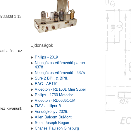
8733808-1-13
Újdonságok
vashatók az
Philips - 2019
Neongázos villámvédő patron -
4378
Neongázos villámvédő - 4375
Sure 2 BPI. & BPII.
EAG - AE110
Videoton - RB1601 Mini Super
Philips - 1730 Matador
Videoton - RD5686OCM
FMV - Lilliput B
hhez kívánunk
Vendégkönyv 2026.
Allen Balcom DuMont
Semi Joseph Begun
Charles Paulson Ginsburg