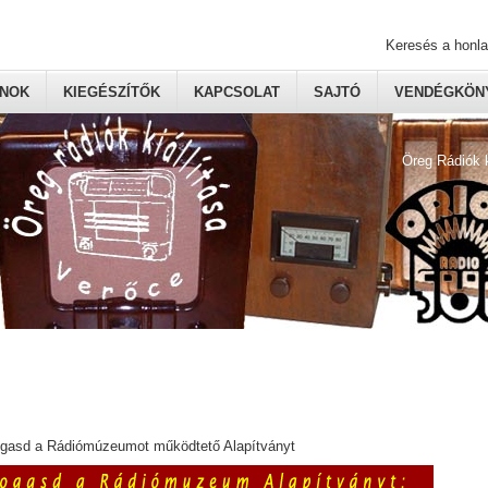
Keresés a honl
ONOK
KIEGÉSZÍTŐK
KAPCSOLAT
SAJTÓ
VENDÉGKÖNY
Öreg Rádiók 
ogasd a Rádiómúzeumot működtető Alapítványt