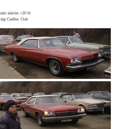
!
ató aláírás +20 fő
ági Cadilec Club