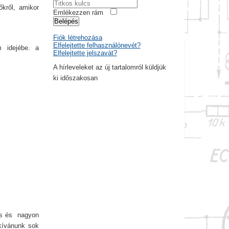
kről, amikor
Emlékezzen rám
Belépés
Fiók létrehozása
Elfelejtette felhasználónevét?
m idejébe. a
Elfelejtette jelszavát?
A hírleveleket az új tartalomról küldjük
ki időszakosan
ves és nagyon
kívánunk sok