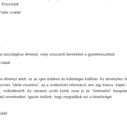
l. Köszönjük
Fodor család
.
.
a nosztalgikus élményt, mely visszavitt bennünket a gyerekkorunkba!
csapat
.
us élményt adott ez az igen érdekes és különleges kiállítás. Az élményhez ho
színes "tárlat vezetése", az a széleskörű információ, ami egy klassz képet a
ől, működéséről. Az udvaron szóló korhű zene jó és "történelmi" hangulat
aló ismerkedést. Igazán örülünk, hogy megtaláltuk ezt a lehetőséget.
!
alád