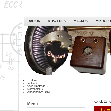
RÁDIÓK
MŰSZEREK
MAGNÓK
MIKROF
Ön itt van:
Főoldal
NAVA filmhíradó
Információk
Vendégkönyv 2013.
Kérlek tám
Menü