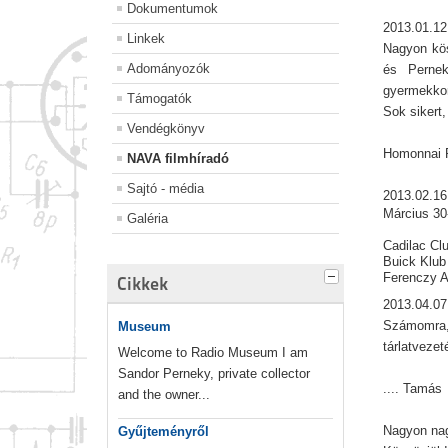
Dokumentumok
2013.01.12
Linkek
Nagyon kös
Adományozók
és Pernek
gyermekkor
Támogatók
Sok sikert,
Vendégkönyv
Homonnai 
NAVA filmhíradó
Sajtó - média
2013.02.1
Március 30
Galéria
Cadilac Cl
Buick Klub
Ferenczy A
Cikkek
2013.04.07
Számomra,
Museum
tárlatveze
Welcome to Radio Museum I am
Sandor Perneky, private collector
.... Tamás
and the owner...
Nagyon nag
Gyűjteményről