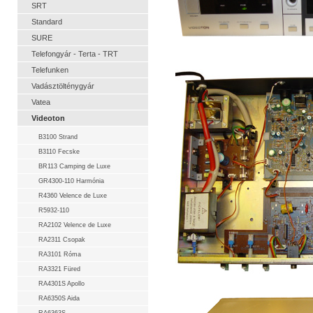
SRT
Standard
SURE
Telefongyár - Terta - TRT
Telefunken
Vadásztölténygyár
Vatea
Videoton
B3100 Strand
B3110 Fecske
BR113 Camping de Luxe
GR4300-110 Harmónia
R4360 Velence de Luxe
R5932-110
RA2102 Velence de Luxe
RA2311 Csopak
RA3101 Róma
RA3321 Füred
RA4301S Apollo
RA6350S Aida