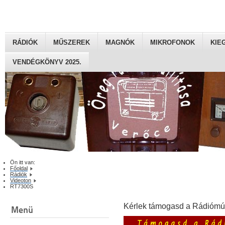
RÁDIÓK
MŰSZEREK
MAGNÓK
MIKROFONOK
KIE
VENDÉGKÖNYV 2025.
Ön itt van:
Főoldal
Rádiók
Videoton
RT7300S
Kérlek támogasd a Rádiómú
Menü