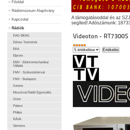
Főoldal
Rádiómúzeum Alapítvány
A támogatásoddal és az SZ
Kapcsolat
segíted! Adószámunk: 1873
Rádiók
Videoton - RT7300S
EAG-BEAG
Dénes Testvérek
EKA
Elprom
EMV - Elektromechanikai
Vállalat
FMV - Székesfehérvár
FMV - Budapest
Gewes
Moszkvai Rádió Egyesülés
Orion
Palace
Philips
RÁVA
Siemens