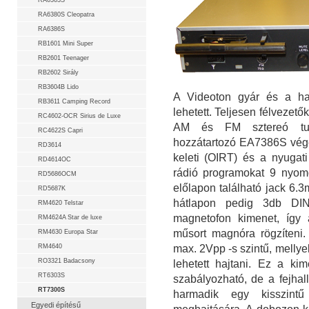
RA6363S
RA6380S Cleopatra
RA6386S
RB1601 Mini Super
RB2601 Teenager
RB2602 Sirály
RB3604B Lido
A Videoton gyár és a haz
RB3611 Camping Record
lehetett. Teljesen félvezető
RC4602-OCR Sirius de Luxe
AM és FM sztereó tun
RC4622S Capri
hozzátartozó EA7386S véger
RD3614
keleti (OIRT) és a nyugati
RD4614OC
rádió programokat 9 nyomó
RD5686OCM
előlapon található jack 6.3
RD5687K
hátlapon pedig 3db DI
RM4620 Telstar
magnetofon kimenet, így a
RM4624A Star de luxe
műsort magnóra rögzíteni.
RM4630 Europa Star
RM4640
max. 2Vpp -s szintű, mellye
RO3321 Badacsony
lehetett hajtani. Ez a kim
RT6303S
szabályozható, de a fejhall
RT7300S
harmadik egy kisszintű
Egyedi építésű