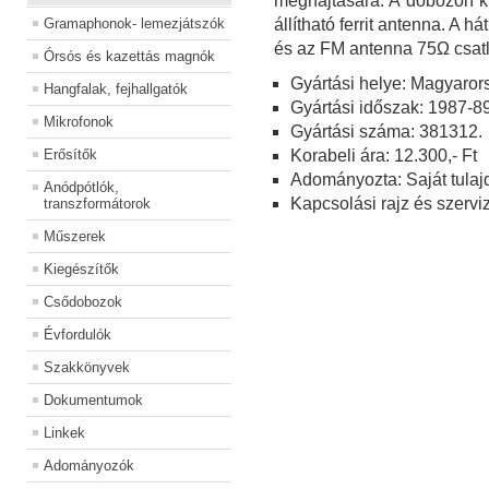
meghajtására. A dobozon kí
Gramaphonok- lemezjátszók
állítható ferrit antenna. A 
és az FM antenna 75Ω csatl
Órsós és kazettás magnók
Gyártási helye: Magyaror
Hangfalak, fejhallgatók
Gyártási időszak: 1987-89
Mikrofonok
Gyártási száma: 381312.
Erősítők
Korabeli ára: 12.300,- Ft
Adományozta: Saját tulaj
Anódpótlók,
Kapcsolási rajz és szerviz
transzformátorok
Műszerek
Kiegészítők
Csődobozok
Évfordulók
Szakkönyvek
Dokumentumok
Linkek
Adományozók