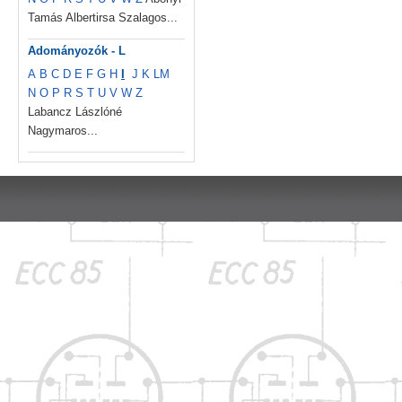
Tamás Albertirsa Szalagos...
Adományozók - L
A
B
C
D
E
F
G
H
I
J
K
L
M
N
O
P
R
S
T
U
V
W
Z
Labancz Lászlóné
Nagymaros...