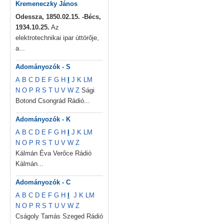
Kremeneczky János
Odessza, 1850.02.15. -Bécs,
1934.10.25.
Az
elektrotechnikai ipar úttörője,
a...
Adományozók - S
A
B
C
D
E
F
G
H
I
J
K
L
M
N
O
P
R
S
T
U
V
W
Z
Sági
Botond Csongrád Rádió...
Adományozók - K
A
B
C
D
E
F
G
H
I
J
K
L
M
N
O
P
R
S
T
U
V
W
Z
Kálmán Éva Verőce Rádió
Kálmán...
Adományozók - C
A
B
C
D
E
F
G
H
I
J
K
L
M
N
O
P
R
S
T
U
V
W
Z
Cságoly Tamás Szeged Rádió