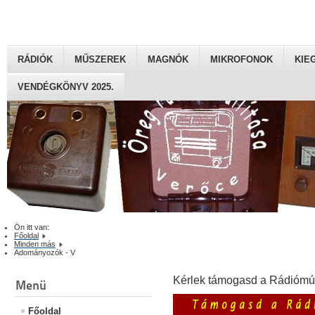
RÁDIÓK
MŰSZEREK
MAGNÓK
MIKROFONOK
KIE
VENDÉGKÖNYV 2025.
Ön itt van:
Főoldal
Minden más
Adományozók - V
Kérlek támogasd a Rádiómú
Menü
Főoldal