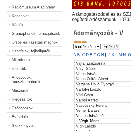
Rádiómúzeum Alapítvány
A támogatásoddal és az SZ
Kapcsolat
segíted! Adószámunk: 1873
Rádiók
Adományozók - V
Gramaphonok- lemezjátszók
Órsós és kazettás magnók
Hangfalak, fejhallgatók
A
B
C
D
E
F
G
H
I
J
K
L
M
N
O
Mikrofonok
Vajtai Zsuzsanna
Erősítők
Vályi Gábor
Varga István
Anódpótlók,
Varga Zoltán Albert
transzformátorok
Vargáné Holló Györgyi
Várfalvi László
Műszerek
Vári Géza
Kiegészítők
Városi Alfréd
Vaspuszky Ferenc
Csődobozok
Verner Balázs
Verses
Istvánné
Évfordulók
† Végh János
Szakkönyvek
Vigh László