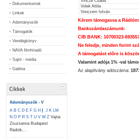
Vincze Csaba
Dokumentumok
Volek Attila
Vonczem István
Linkek
Kérem támogassa a Rádiómúz
Adományozók
Bankszámlaszámunk:
Támogatók
CIB BANK: 10700323-69355
Vendégkönyv
Ne feledje, minden forint sz
NAVA filmhíradó
A támogatást előre is köszö
Sajtó - média
Valamint adója 1% -val tám
Galéria
Az alapítvány adószáma:
187
Cikkek
Adományozók - V
A
B
C
D
E
F
G
H
I
J
K
L
M
N
O
P
R
S
T
U
V
W
Z
Vajtai
Zsuzsanna Budapest
Rádiók,...