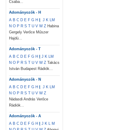
Csaba...
Adományozók - H
A
B
C
D
E
F
G
H
I
J
K
L
M
N
O
P
R
S
T
U
V
W
Z
Habina
Gergely Verőce Műszer
Hajdú...
Adományozók - T
A
B
C
D
E
F
G
H
I
J
K
L
M
N
O
P
R
S
T
U
V
W
Z
Takács
István Budapest Rádiók...
Adományozók - N
A
B
C
D
E
F
G
H
I
J
K
L
M
N
O
P
R
S
T
U
V
W
Z
Nádasdi András Verőce
Rádiók...
Adományozók - A
A
B
C
D
E
F
G
H
I
J
K
L
M
N
O
P
R
S
T
U
V
W
Z
Abonyi