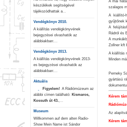
A mai fiat
készülékek segítségével
szalagos m
tájékozódhattak a...
A kiállító
gyűjtőnek k
Vendégkönyv 2010.
A felújítá
A kiállítás vendégkönyvének
Rádról és 
bejegyzései olvashatók az
A munkákba
alábbiakban:...
Zollner kft 
Vendégkönyv 2013.
A kiállítá
A kiállítás vendégkönyvének 2013-
Minden más 
es bejegyzései olvashatók az
alábbiakban:...
Perneky Sá
gyártású rá
Aktuális
dokumentum
Figyelem!
A Rádiómúzeum az
alábbi címen található:
Kismaros,
Kérem támo
Kossuth út 43.
,...
Rádiómúze
Museum
Az alapít
Willkommen auf dem alten Radio-
Kérem tám
Show Mein Name ist Sándor