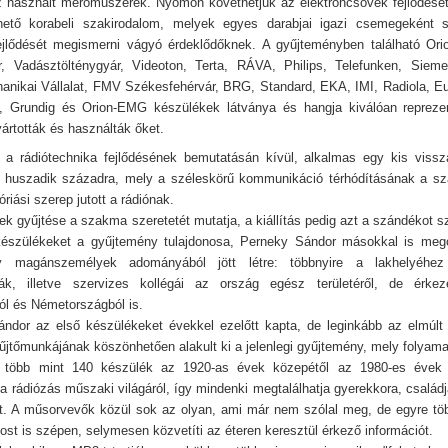
z használt mérőműszerek. Nyomon követhetjük az elektroncsövek fejlődését
hető korabeli szakirodalom, melyek egyes darabjai igazi csemegeként s
ejlődését megismerni vágyó érdeklődőknek. A gyűjteményben található Or
r, Vadásztölténygyár, Videoton, Terta, RÁVA, Philips, Telefunken, Siem
nikai Vállalat, FMV Székesfehérvár, BRG, Standard, EKA, IMI, Radiola, E
Grundig és Orion-EMG készülékek látványa és hangja kiválóan reprezent
ártották és használták őket.
s, a rádiótechnika fejlődésének bemutatásán kívül, alkalmas egy kis vissz
 huszadik századra, mely a széleskörű kommunikáció térhódításának a sz
riási szerep jutott a rádiónak.
k gyűjtése a szakma szeretetét mutatja, a kiállítás pedig azt a szándékot sz
készülékeket a gyűjtemény tulajdonosa, Perneky Sándor másokkal is meg
y magánszemélyek adományából jött létre: többnyire a lakhelyéhez
ták, illetve szervizes kollégái az ország egész területéről, de érkez
ól és Németországból is.
ndor az első készülékeket évekkel ezelőtt kapta, de leginkább az elmúlt
yűjtőmunkájának köszönhetően alakult ki a jelenlegi gyűjtemény, mely folyam
ott több mint 140 készülék az 1920-as évek közepétől az 1980-es évek 
 a rádiózás műszaki világáról, így mindenki megtalálhatja gyerekkora, család
ját. A műsorvevők közül sok az olyan, ami már nem szólal meg, de egyre tö
st is szépen, selymesen közvetíti az éteren keresztül érkező információt.