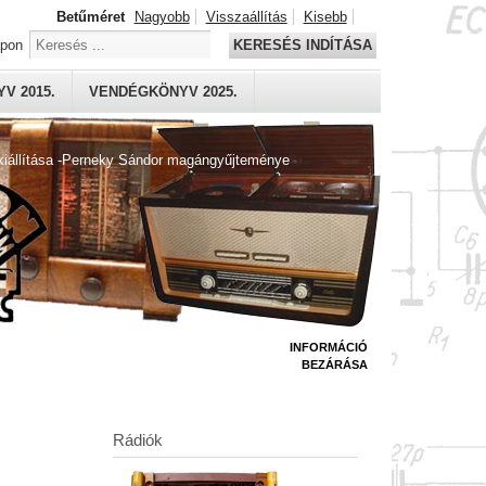
Betűméret
Nagyobb
Visszaállítás
Kisebb
apon
KERESÉS INDÍTÁSA
V 2015.
VENDÉGKÖNYV 2025.
kiállítása -Perneky Sándor magángyűjteménye
INFORMÁCIÓ
BEZÁRÁSA
Rádiók