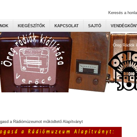
Keresés a honl
ONOK
KIEGÉSZÍTŐK
KAPCSOLAT
SAJTÓ
VENDÉGKÖNY
Öreg Rádiók 
ogasd a Rádiómúzeumot működtető Alapítványt