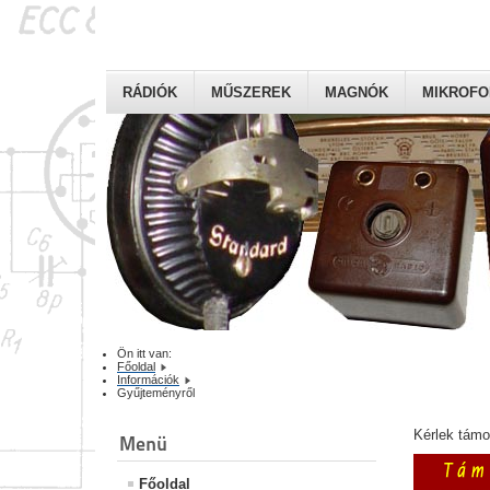
RÁDIÓK
MŰSZEREK
MAGNÓK
MIKROF
Ön itt van:
Főoldal
Információk
Gyűjteményről
Kérlek tám
Menü
Főoldal