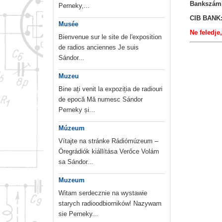
Bankszám
Perneky,...
CIB BANK:
Musée
Ne feledje
Bienvenue sur le site de l'exposition
de radios anciennes Je suis
Sándor...
Muzeu
Bine ați venit la expoziția de radiouri
de epocă Mă numesc Sándor
Perneky și...
Múzeum
Vítajte na stránke Rádiómúzeum –
Öregrádiók kiállítása Verőce Volám
sa Sándor...
Muzeum
Witam serdecznie na wystawie
starych radioodbiorników! Nazywam
sie Perneky...