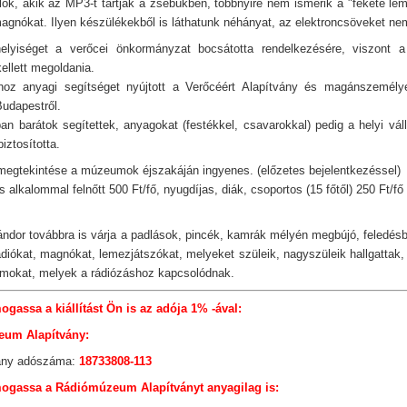
alok, akik az MP3-t tartják a zsebükben, többnyire nem ismerik a "fekete le
agnókat. Ilyen készülékekből is láthatunk néhányat, az elektroncsöveket nem
-helyiséget a verőcei önkormányzat bocsátotta rendelkezésére, viszont a 
ellett megoldania.
shoz anyagi segítséget nyújtott a Verőcéért Alapítvány és magánszemély
Budapestről.
n barátok segítettek, anyagokat (festékkel, csavarokkal) pedig a helyi vál
biztosította.
s megtekintése a múzeumok éjszakáján ingyenes. (előzetes bejelentkezéssel)
alkalommal felnőtt 500 Ft/fő, nyugdíjas, diák, csoportos (15 főtől) 250 Ft/fő
ndor továbbra is várja a padlások, pincék, kamrák mélyén megbújó, feledés
diókat, magnókat, lemezjátszókat, melyeket szüleik, nagyszüleik hallgattak, 
okat, melyek a rádiózáshoz kapcsolódnak.
gassa a kiállítást Ön is az adója 1% -ával:
um Alapítvány:
vány adószáma:
18733808-113
ogassa a Rádiómúzeum Alapítványt anyagilag is: