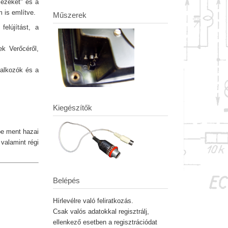
mezeket" és a
 is említve.
Műszerek
felújítást, a
ek Verőcéről,
lalkozók és a
Kiegészítők
be ment hazai
valamint régi
Belépés
Hírlevélre való feliratkozás.
Csak valós adatokkal regisztrálj,
ellenkező esetben a regisztrációdat