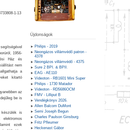
8733808-1-13
Újdonságok
Philips - 2019
 segítségével
Neongázos villámvédő patron -
borúról, 1956-
4378
dési Ház és
Neongázos villámvédő - 4375
iállítást nem
Sure 2 BPI. & BPII.
llgathatja a
EAG - AE110
ket kitartó
Videoton - RB1601 Mini Super
Philips - 1730 Matador
Videoton - RD5686OCM
ugyanebben az
FMV - Lilliput B
dejűleg be is
Vendégkönyv 2026.
Allen Balcom DuMont
Semi Joseph Begun
 készülék is
Charles Paulson Ginsburg
t elektromos
Fritz Pfleumer
lamint ezek
Heckenast Gábor