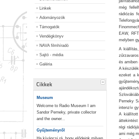
javításáho
még fellel
Linkek
rádiózás f
Adományozók
Telefongyá
Támogatók
Finommecha
EAW, RFT, 
Vendégkönyv
melyben gy
NAVA filmhíradó
A kiállítá
Sajtó - média
zűrzavaros
és amiben ó
Galéria
A készüléke
ezeket a 
gyűjtemén
Cikkek
ajándékoz
Szlovákiáb
Museum
Perneky Sá
Welcome to Radio Museum I am
intenzív g
Sandor Perneky, private collector
A kiállít
and the owner...
áttekintést
régi rádió
Gyűjteményről
ami még mo
Ha kíváncsi rá, hogy elődeink milyen