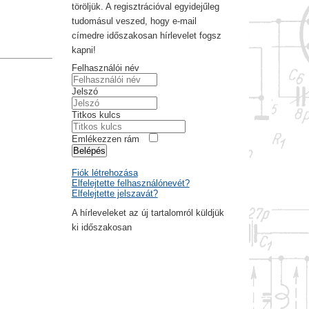
töröljük. A regisztrációval egyidejűleg
tudomásul veszed, hogy e-mail
címedre időszakosan hírlevelet fogsz
kapni!
Felhasználói név
Jelszó
Titkos kulcs
Emlékezzen rám
Belépés
Fiók létrehozása
Elfelejtette felhasználónevét?
Elfelejtette jelszavát?
A hírleveleket az új tartalomról küldjük
ki időszakosan