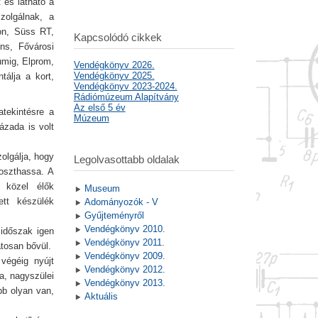
 és látható a
zolgálnak, a
ion, Süss RT,
Kapcsolódó cikkek
ens, Fővárosi
umig, Elprom,
Vendégkönyv 2026.
Vendégkönyv 2025.
álja a kort,
Vendégkönyv 2023-2024.
Rádiómúzeum Alapítvány
Az első 5 év
atekintésre a
Múzeum
ázada is volt
olgálja, hogy
Legolvasottabb oldalak
oszthassa. A
 közel élők
Museum
ett készülék
Adományozók - V
Gyűjteményről
Vendégkönyv 2010.
 időszak igen
Vendégkönyv 2011.
atosan bővül.
Vendégkönyv 2009.
végéig nyújt
Vendégkönyv 2012.
ja, nagyszülei
Vendégkönyv 2013.
bb olyan van,
Aktuális