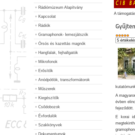
Rádiómúzeum Alapítvány
A támogatá
Kapcsolat
Gyűjte
Rádiók
Gramaphonok- lemezjátszók
Órsós és kazettás magnók
Hangfalak, fejhallgatók
Mikrofonok
Erősítők
Anódpótlók, transzformátorok
kutatómunk
Műszerek
A magyaror
Kiegészítők
évben elind
Csődobozok
fejeződött.
Évfordulók
E korai i
megtekint
Szakkönyvek
gramopho
Dokumentumok