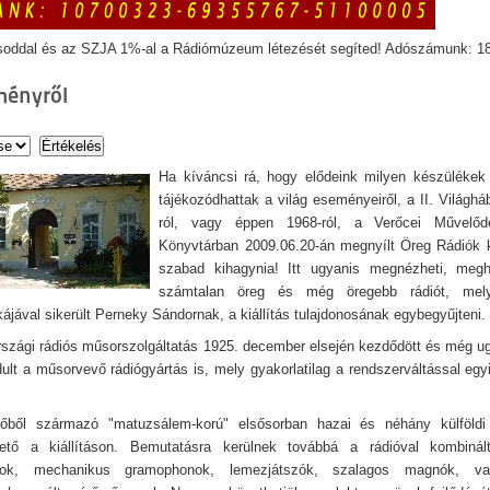
soddal és az SZJA 1%-al a Rádiómúzeum létezését segíted! Adószámunk: 1
ményről
Ha kíváncsi rá, hogy elődeink milyen készülékek
tájékozódhattak a világ eseményeiről, a II. Világhá
ról, vagy éppen 1968-ról, a Verőcei Művelő
Könyvtárban 2009.06.20-án megnyílt Öreg Rádiók k
szabad kihagynia! Itt ugyanis megnézheti, megha
számtalan öreg és még öregebb rádiót, melye
ájával sikerült Perneky Sándornak, a kiállítás tulajdonosának egybegyűjteni.
szági rádiós műsorszolgáltatás 1925. december elsején kezdődött és még 
ult a műsorvevő rádiógyártás is, mely gyakorlatilag a rendszerváltással egyi
dőből származó "matuzsálem-korú" elsősorban hazai és néhány külföldi
hető a kiállításon. Bemutatásra kerülnek továbbá a rádióval kombinál
nok, mechanikus gramophonok, lemezjátszók, szalagos magnók, va