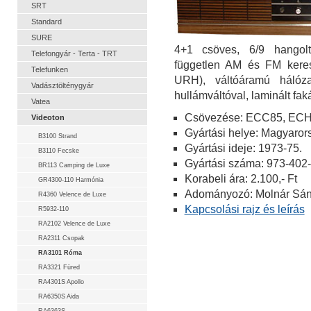
SRT
Standard
SURE
4+1 csöves, 6/9 hangol
Telefongyár - Terta - TRT
független AM és FM kere
Telefunken
URH), váltóáramú hálóz
Vadásztölténygyár
hullámváltóval, laminált fa
Vatea
Csövezése: ECC85, ECH
Videoton
Gyártási helye: Magyaror
B3100 Strand
Gyártási ideje: 1973-75.
B3110 Fecske
Gyártási száma: 973-402
BR113 Camping de Luxe
Korabeli ára: 2.100,- Ft
GR4300-110 Harmónia
Adományozó: Molnár Sán
R4360 Velence de Luxe
Kapcsolási rajz és leírás
R5932-110
RA2102 Velence de Luxe
RA2311 Csopak
RA3101 Róma
RA3321 Füred
RA4301S Apollo
RA6350S Aida