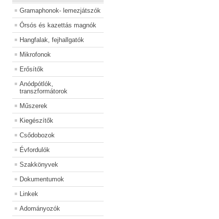
Gramaphonok- lemezjátszók
Órsós és kazettás magnók
Hangfalak, fejhallgatók
Mikrofonok
Erősítők
Anódpótlók,
transzformátorok
Műszerek
Kiegészítők
Csődobozok
Évfordulók
Szakkönyvek
Dokumentumok
Linkek
Adományozók