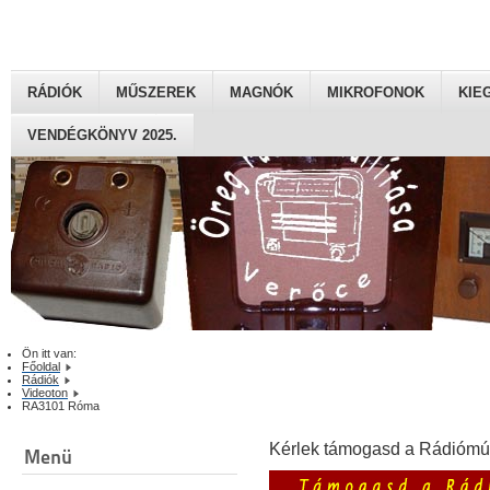
RÁDIÓK
MŰSZEREK
MAGNÓK
MIKROFONOK
KIE
VENDÉGKÖNYV 2025.
Ön itt van:
Főoldal
Rádiók
Videoton
RA3101 Róma
Kérlek támogasd a Rádiómú
Menü