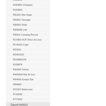
RA6363S
RA6380S Cleopatra
RA6386S
RB1601 Mini Super
RB2601 Teenager
RB2602 Sirály
RB3604B Lido
RB3611 Camping Record
RC4602-OCR Sirius de Luxe
RC4622S Capri
RD3614
RD4614OC
RD5686OCM
RD5687K
RM4620 Telstar
RM4624A Star de luxe
RM4630 Europa Star
RM4640
RO3321 Badacsony
RT6303S
RT7300S
Egyedi építésű