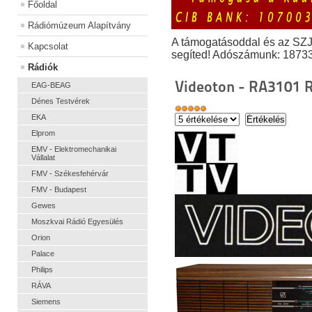
Főoldal
Rádiómúzeum Alapítvány
A támogatásoddal és az SZ
Kapcsolat
segíted! Adószámunk: 1873
Rádiók
Videoton - RA3101
EAG-BEAG
Dénes Testvérek
EKA
Elprom
EMV - Elektromechanikai
Vállalat
FMV - Székesfehérvár
FMV - Budapest
Gewes
Moszkvai Rádió Egyesülés
Orion
Palace
Philips
RÁVA
Siemens