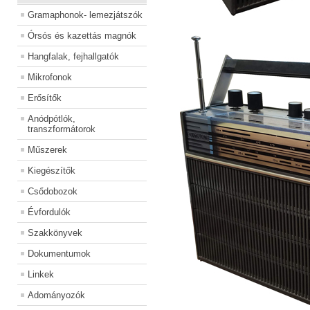
Gramaphonok- lemezjátszók
Órsós és kazettás magnók
Hangfalak, fejhallgatók
Mikrofonok
Erősítők
Anódpótlók,
transzformátorok
Műszerek
Kiegészítők
Csődobozok
Évfordulók
Szakkönyvek
Dokumentumok
Linkek
Adományozók