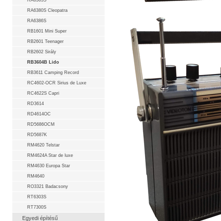
RA6363S
RA6380S Cleopatra
RA6386S
RB1601 Mini Super
RB2601 Teenager
RB2602 Sirály
RB3604B Lido
RB3611 Camping Record
RC4602-OCR Sirius de Luxe
RC4622S Capri
RD3614
RD4614OC
RD5686OCM
RD5687K
RM4620 Telstar
RM4624A Star de luxe
RM4630 Europa Star
RM4640
RO3321 Badacsony
RT6303S
RT7300S
Egyedi építésű