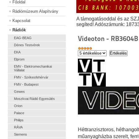
Főoldal
Rádiómúzeum Alapítvány
A támogatásoddal és az SZ
Kapcsolat
segíted! Adószámunk: 1873
Rádiók
Videoton - RB3604B
EAG-BEAG
Dénes Testvérek
EKA
Elprom
EMV - Elektromechanikai
Vállalat
FMV - Székesfehérvár
FMV - Budapest
Gewes
Moszkvai Rádió Egyesülés
Orion
Palace
Philips
RÁVA
Héttranzisztoros, héthango
Siemens
műanyagházba szerelt, ferrit