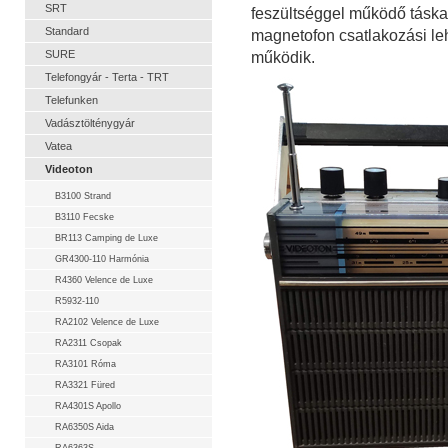
SRT
feszültséggel működő táskar
Standard
magnetofon csatlakozási le
SURE
működik.
Telefongyár - Terta - TRT
Telefunken
Vadásztölténygyár
Vatea
Videoton
B3100 Strand
B3110 Fecske
BR113 Camping de Luxe
GR4300-110 Harmónia
R4360 Velence de Luxe
R5932-110
RA2102 Velence de Luxe
RA2311 Csopak
RA3101 Róma
RA3321 Füred
RA4301S Apollo
RA6350S Aida