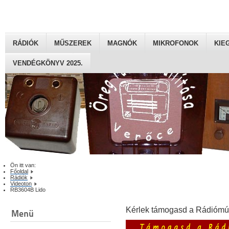
RÁDIÓK
MŰSZEREK
MAGNÓK
MIKROFONOK
KIE
VENDÉGKÖNYV 2025.
Ön itt van:
Főoldal
Rádiók
Videoton
RB3604B Lido
Kérlek támogasd a Rádiómú
Menü