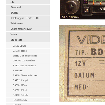
SRT
Standard
SURE
Telefongyár - Terta - TRT
Telefunken
Vadásztölténygyár
Vatea
Videoton
B3100 Strand
B3110 Fecske
BR113 Camping de Luxe
GR4300-110 Harmónia
R4360 Velence de Luxe
R5932-110
RA2102 Velence de Luxe
RA2311 Csopak
RA3101 Róma
RA3321 Füred
RA4301S Apollo
RA6350S Aida