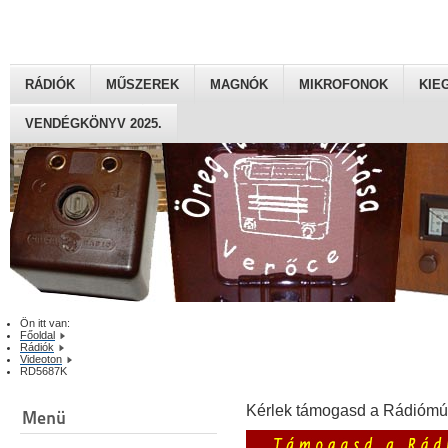
RÁDIÓK
MŰSZEREK
MAGNÓK
MIKROFONOK
KIE
VENDÉGKÖNYV 2025.
Ön itt van:
Főoldal
Rádiók
Videoton
RD5687K
Kérlek támogasd a Rádiómú
Menü