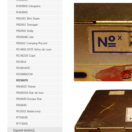
RA6363S
RA6380S Cleopatra
RA6386S
RB1601 Mini Super
RB2601 Teenager
RB2602 Sirály
RB3604B Lido
RB3611 Camping Record
RC4602-OCR Sirius de Luxe
RC4622S Capri
RD3614
RD4614OC
RD5686OCM
RD5687K
RM4620 Telstar
RM4624A Star de luxe
RM4630 Europa Star
RM4640
RO3321 Badacsony
RT6303S
RT7300S
Egyedi építésű