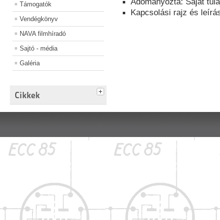
Adományozta: Saját tula
Támogatók
Kapcsolási rajz és leírá
Vendégkönyv
NAVA filmhíradó
Sajtó - média
Galéria
Cikkek