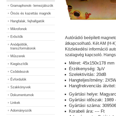
Gramaphonok- lemezjátszók
Órsós és kazettás magnók
Hangfalak, fejhallgatók
Mikrofonok
Erősítők
Autórádió beépített magnet
átkapcsolható. Két AM (H-K
Anódpótlók,
transzformátorok
Közlekedési információ aut
szalagvég kapcsoló. Hangs
Műszerek
Méret: 45x150x178 mm
Kiegészítők
Érzékenység: 3μV
Csődobozok
Szelektivitás: 20dB
Évfordulók
Hangteljesítmény: 2X5
Hangfrekvenciás átvitel
Szakkönyvek
Gyártási helye: Magyar
Dokumentumok
Gyártási időszak: 1989 
Linkek
Gyártási száma: 309506
Adományozók
Korabeli ára: --- Ft