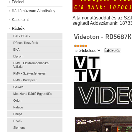
Főoldal
Rádiómúzeum Alapítvány
A támogatásoddal és az SZ
Kapcsolat
segíted! Adószámunk: 1873
Rádiók
Videoton - RD5687K
EAG-BEAG
Dénes Testvérek
EKA
Elprom
EMV - Elektromechanikai
Vállalat
FMV - Székesfehérvár
FMV - Budapest
Gewes
Moszkvai Rádió Egyesülés
Orion
Palace
Philips
RÁVA
Siemens