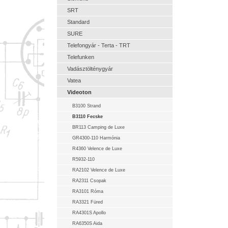
SRT
Standard
SURE
Telefongyár - Terta - TRT
Telefunken
Vadásztölténygyár
Vatea
Videoton
B3100 Strand
B3110 Fecske
BR113 Camping de Luxe
GR4300-110 Harmónia
R4360 Velence de Luxe
R5932-110
RA2102 Velence de Luxe
RA2311 Csopak
RA3101 Róma
RA3321 Füred
RA4301S Apollo
RA6350S Aida