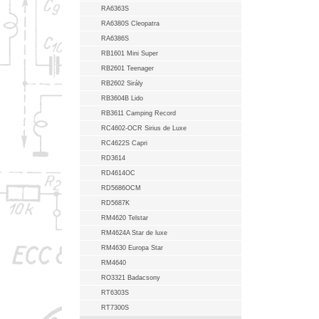
RA6363S
RA6380S Cleopatra
RA6386S
RB1601 Mini Super
RB2601 Teenager
RB2602 Sirály
RB3604B Lido
RB3611 Camping Record
RC4602-OCR Sirius de Luxe
RC4622S Capri
RD3614
RD4614OC
RD5686OCM
RD5687K
RM4620 Telstar
RM4624A Star de luxe
RM4630 Europa Star
RM4640
RO3321 Badacsony
RT6303S
RT7300S