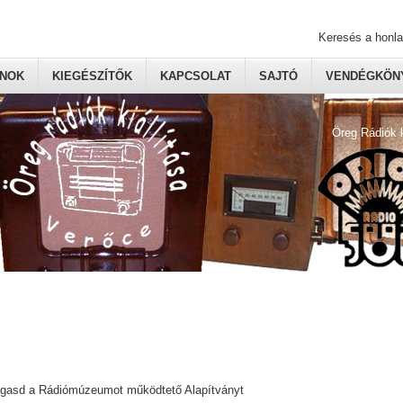
Keresés a honl
ONOK
KIEGÉSZÍTŐK
KAPCSOLAT
SAJTÓ
VENDÉGKÖNY
Öreg Rádiók 
ogasd a Rádiómúzeumot működtető Alapítványt