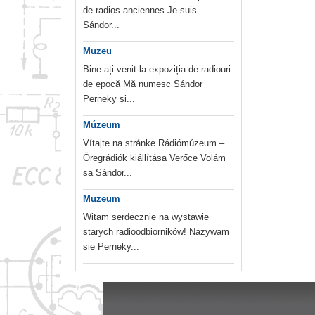
de radios anciennes Je suis
Sándor...
Muzeu
Bine ați venit la expoziția de radiouri
de epocă Mă numesc Sándor
Perneky și...
Múzeum
Vítajte na stránke Rádiómúzeum –
Öregrádiók kiállítása Verőce Volám
sa Sándor...
Muzeum
Witam serdecznie na wystawie
starych radioodbiorników! Nazywam
sie Perneky...