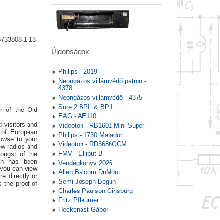
8733808-1-13
Újdonságok
Philips - 2019
Neongázos villámvédő patron -
4378
Neongázos villámvédő - 4375
Sure 2 BPI. & BPII.
r of the Old
EAG - AE110
 visitors and
Videoton - RB1601 Mini Super
t of European
Philips - 1730 Matador
rowse to your
Videoton - RD5686OCM
ew radios and
FMV - Lilliput B
ongst of the
ich has been
Vendégkönyv 2026.
 you can view
Allen Balcom DuMont
e directly or
Semi Joseph Begun
s the proof of
Charles Paulson Ginsburg
Fritz Pfleumer
Heckenast Gábor