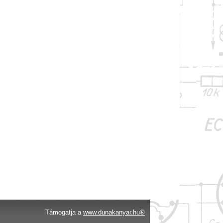
Támogatja a
www.dunakanyar.hu®