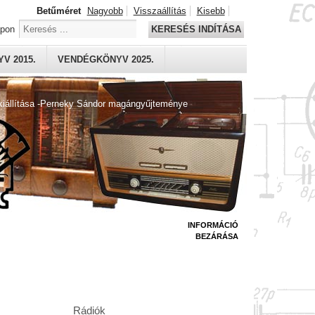
Betűméret
Nagyobb
Visszaállítás
Kisebb
apon
KERESÉS INDÍTÁSA
V 2015.
VENDÉGKÖNYV 2025.
kiállítása -Perneky Sándor magángyűjteménye
INFORMÁCIÓ
BEZÁRÁSA
Rádiók