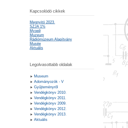
Kapcsolódó cikkek
Megnyitó 2023.
SZJA 1%
Mузей
Muzeum
Rádiómúzeum Alapítvány
Musée
Aktuális
Legolvasottabb oldalak
Museum
Adományozók - V
Gyűjteményről
Vendégkönyv 2010.
Vendégkönyv 2011.
Vendégkönyv 2009.
Vendégkönyv 2012.
Vendégkönyv 2013.
Aktuális