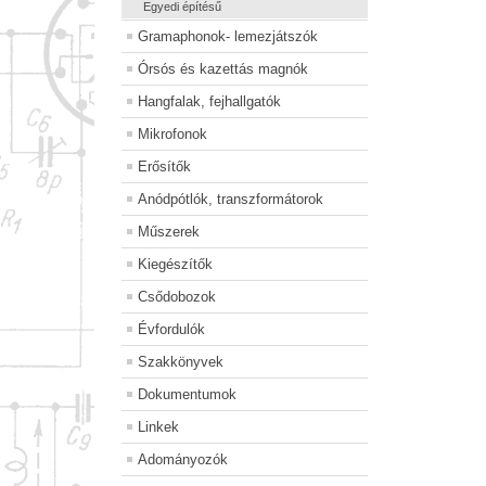
Egyedi építésű
Gramaphonok- lemezjátszók
Órsós és kazettás magnók
Hangfalak, fejhallgatók
Mikrofonok
Erősítők
Anódpótlók, transzformátorok
Műszerek
Kiegészítők
Csődobozok
Évfordulók
Szakkönyvek
Dokumentumok
Linkek
Adományozók