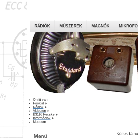
RÁDIÓK
MŰSZEREK
MAGNÓK
MIKROF
Ön itt van:
Főoldal
Rádiók
Videoton
B3110 Fecske
Információk
Museum
Kérlek tám
Menü