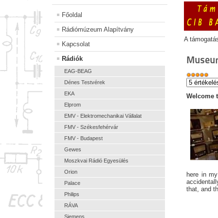
Főoldal
Rádiómúzeum Alapítvány
A támogatá
Kapcsolat
Museu
Rádiók
EAG-BEAG
Dénes Testvérek
EKA
Welcome 
Elprom
EMV - Elektromechanikai Vállalat
FMV - Székesfehérvár
FMV - Budapest
Gewes
Moszkvai Rádió Egyesülés
Orion
here in my
accidentall
Palace
that, and t
Philips
RÁVA
Siemens