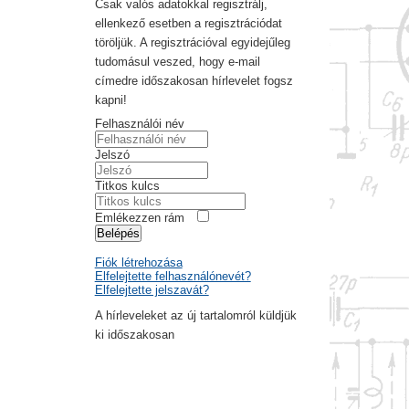
Csak valós adatokkal regisztrálj,
ellenkező esetben a regisztrációdat
töröljük. A regisztrációval egyidejűleg
tudomásul veszed, hogy e-mail
címedre időszakosan hírlevelet fogsz
kapni!
Felhasználói név
Jelszó
Titkos kulcs
Emlékezzen rám
Belépés
Fiók létrehozása
Elfelejtette felhasználónevét?
Elfelejtette jelszavát?
A hírleveleket az új tartalomról küldjük
ki időszakosan