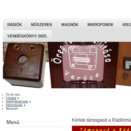
RÁDIÓK
MŰSZEREK
MAGNÓK
MIKROFONOK
KIE
VENDÉGKÖNYV 2025.
Ön itt van:
Főoldal
NAVA filmhíradó
Információk
Museum
Kérlek támogasd a Rádiómú
Menü