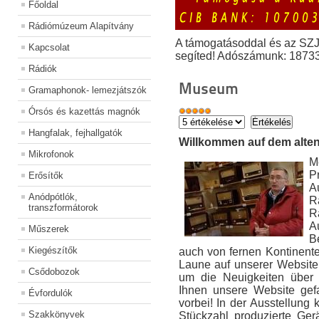
Főoldal
Rádiómúzeum Alapítvány
A támogatásoddal és az SZ
Kapcsolat
segíted! Adószámunk: 1873
Rádiók
Museum
Gramaphonok- lemezjátszók
Órsós és kazettás magnók
Hangfalak, fejhallgatók
Willkommen auf dem alte
Mikrofonok
M
P
Erősítők
A
Anódpótlók,
R
transzformátorok
R
A
Műszerek
B
Kiegészítők
auch von fernen Kontinente
Laune auf unserer Website
Csődobozok
um die Neuigkeiten über
Ihnen unsere Website gef
Évfordulók
vorbei! In der Ausstellung 
Szakkönyvek
Stückzahl produzierte Ge