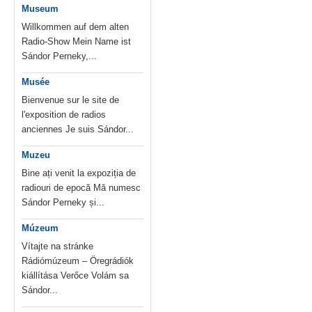
Museum
Willkommen auf dem alten
Radio-Show Mein Name ist
Sándor Perneky,...
Musée
Bienvenue sur le site de
l'exposition de radios
anciennes Je suis Sándor...
Muzeu
Bine ați venit la expoziția de
radiouri de epocă Mă numesc
Sándor Perneky și...
Múzeum
Vítajte na stránke
Rádiómúzeum – Öregrádiók
kiállítása Verőce Volám sa
Sándor...