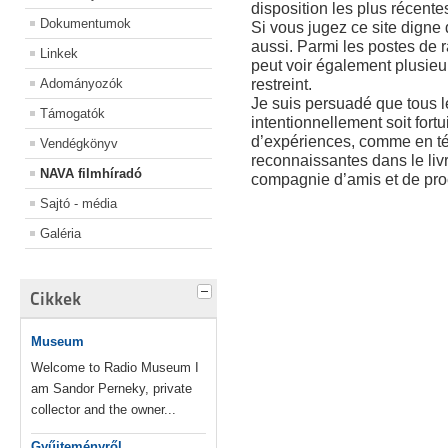
disposition les plus récente
Dokumentumok
Si vous jugez ce site digne 
aussi. Parmi les postes de r
Linkek
peut voir également plusieu
restreint.
Adományozók
Je suis persuadé que tous le
Támogatók
intentionnellement soit fortu
d’expériences, comme en t
Vendégkönyv
reconnaissantes dans le livr
NAVA filmhíradó
compagnie d’amis et de pro
Sajtó - média
Galéria
Cikkek
Museum
Welcome to Radio Museum I
am Sandor Perneky, private
collector and the owner...
Gyűjteményről