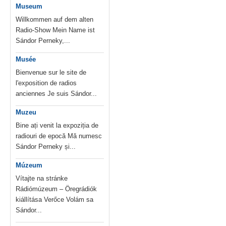
Museum
Willkommen auf dem alten
Radio-Show Mein Name ist
Sándor Perneky,...
Musée
Bienvenue sur le site de
l'exposition de radios
anciennes Je suis Sándor...
Muzeu
Bine ați venit la expoziția de
radiouri de epocă Mă numesc
Sándor Perneky și...
Múzeum
Vítajte na stránke
Rádiómúzeum – Öregrádiók
kiállítása Verőce Volám sa
Sándor...