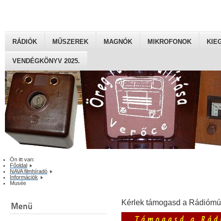
RÁDIÓK
MŰSZEREK
MAGNÓK
MIKROFONOK
KIE
VENDÉGKÖNYV 2025.
Ön itt van:
Főoldal
NAVA filmhíradó
Információk
Musée
Kérlek támogasd a Rádiómú
Menü