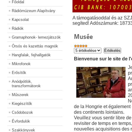
Főoldal
Rádiómúzeum Alapítvány
A támogatásoddal és az SZ
Kapcsolat
segíted! Adószámunk: 1873
Rádiók
Musée
Gramaphonok- lemezjátszók
Órsós és kazettás magnók
Hangfalak, fejhallgatók
Bienvenue sur le site de l
Mikrofonok
J
pr
Erősítők
A
Anódpótlók,
pr
transzformátorok
an
Műszerek
2
No
Kiegészítők
de la Hongrie et égalemen
des continents lointains.
Csődobozok
Veuillez vous sentir libre de 
Évfordulók
revisiter de temps en temps
nouvelles acquisitions des r
Szakkönyvek