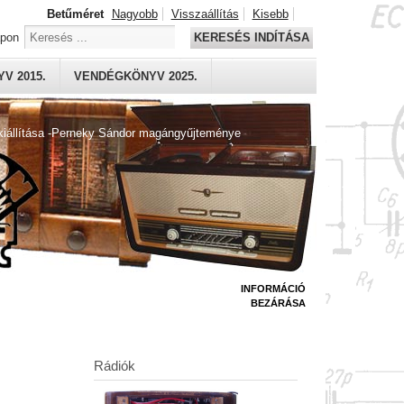
Betűméret
Nagyobb
Visszaállítás
Kisebb
apon
KERESÉS INDÍTÁSA
V 2015.
VENDÉGKÖNYV 2025.
kiállítása -Perneky Sándor magángyűjteménye
INFORMÁCIÓ
BEZÁRÁSA
Rádiók