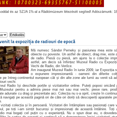
soddal és az SZJA 1%-al a Rádiómúzeum létezését segíted! Adószámunk: 1
 venit la expoziția de radiouri de epocă
Mă numesc Sándor Perneky și pasiunea mea este să
obiecte cu poveste. Un astfel de obiect, drag mie, este 
de radio. Piesă cu piesă, am ajuns la o colecție impr
astfel, am decis să înființez Muzeul Radio cu Expoziț
Vechi de Radio, din Verőce.
Am inaugurat Muzeul Radio în iunie 2009, iar Expoziția s
o expunere impresionantă - oameni din diferite colțu
e pe întreg continentul european cât și din alte zone ale lumii au venit să a
ouri vechi.
ul Radio își deschide porțile și vizitatorilor online. Puteți poposi oricând
 Muzeului pentru a admira piese mai noi sau mai vechi, piese rare, prod
oate adunate cu drag și prezentate aici. Colecția nu s-a oprit, crește în contin
ă navigați pe această pagină ori de câte ori doriți să descoperiți aparatele pr
e.
 vizitați colecția și în persoană. Vizitatori din întâmplare sau pasionați care 
l, pe toți i-am simțit bucuroși și impresionați de această întâlnire. Toți 
io mai bogați cel puțin cu o experiență. Nu o spun doar eu, o dovedes
ălite în cartea de oaspeți și continuă să o demonstreze înșiși vizitatorii at