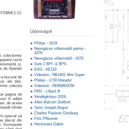
8733808-1-13
Újdonságok
Philips - 2019
Neongázos villámvédő patron -
4378
 colecționez
Neongázos villámvédő - 4375
aparatul vechi
Sure 2 BPI. & BPII.
esionantă și,
ia de Aparate
EAG - AE110
Videoton - RB1601 Mini Super
-a bucurat de
Philips - 1730 Matador
ri ale țării,
dmire colecția
Videoton - RD5686OCM
FMV - Lilliput B
 pe pagina de
Vendégkönyv 2026.
use în ediție
Allen Balcom DuMont
uare, de aceea
oaspăt intrate
Semi Joseph Begun
Charles Paulson Ginsburg
vin special să
Fritz Pfleumer
au plecat din
Heckenast Gábor
c frumoasele
unci când aleg