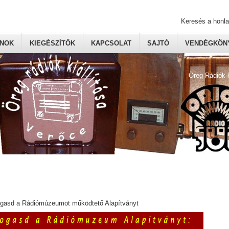
Keresés a honl
ONOK
KIEGÉSZÍTŐK
KAPCSOLAT
SAJTÓ
VENDÉGKÖNY
Öreg Rádiók 
ogasd a Rádiómúzeumot működtető Alapítványt