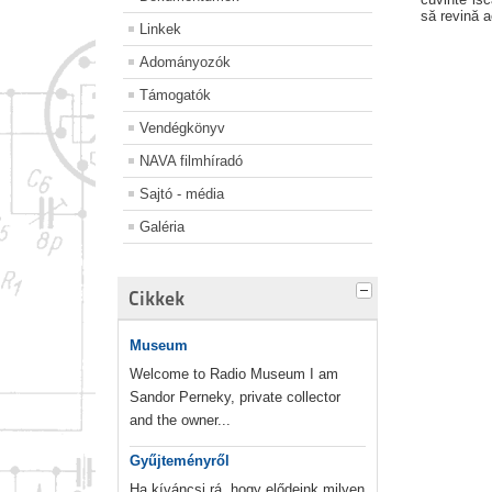
să revină 
Linkek
Adományozók
Támogatók
Vendégkönyv
NAVA filmhíradó
Sajtó - média
Galéria
Cikkek
Museum
Welcome to Radio Museum I am
Sandor Perneky, private collector
and the owner...
Gyűjteményről
Ha kíváncsi rá, hogy elődeink milyen