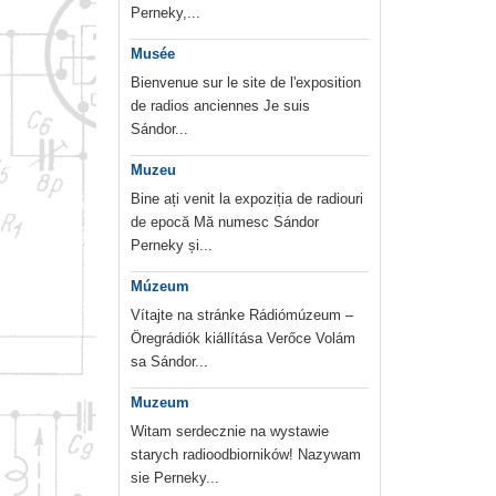
Perneky,...
Musée
Bienvenue sur le site de l'exposition
de radios anciennes Je suis
Sándor...
Muzeu
Bine ați venit la expoziția de radiouri
de epocă Mă numesc Sándor
Perneky și...
Múzeum
Vítajte na stránke Rádiómúzeum –
Öregrádiók kiállítása Verőce Volám
sa Sándor...
Muzeum
Witam serdecznie na wystawie
starych radioodbiorników! Nazywam
sie Perneky...