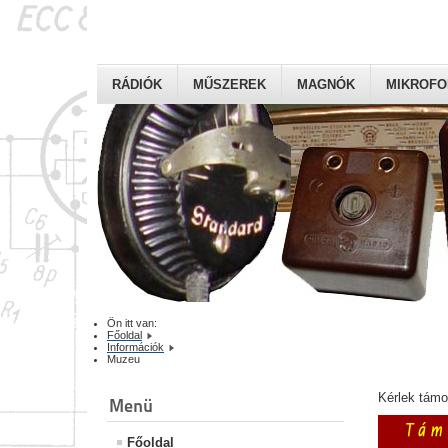
RÁDIÓK
MŰSZEREK
MAGNÓK
MIKROF
Ön itt van:
Főoldal
Információk
Muzeu
Kérlek tám
Menü
Főoldal