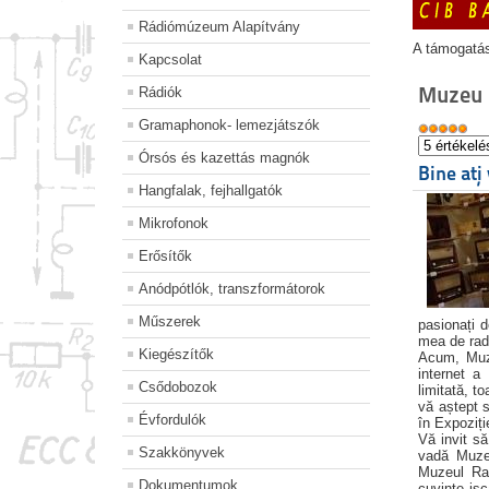
Rádiómúzeum Alapítvány
A támogatá
Kapcsolat
Muzeu
Rádiók
Gramaphonok- lemezjátszók
Órsós és kazettás magnók
Bine ați
Hangfalak, fejhallgatók
Mikrofonok
Erősítők
Anódpótlók, transzformátorok
Műszerek
pasionați d
mea de radi
Kiegészítők
Acum, Muze
internet a
Csődobozok
limitată, t
vă aștept s
Évfordulók
în Expoziți
Vă invit să
Szakkönyvek
vadă Muzeu
Muzeul Rad
Dokumentumok
cuvinte isc