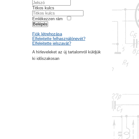
Titkos kulcs
Emlékezzen rám
Belépés
Fiók létrehozása
Elfelejtette felhasználónevét?
Elfelejtette jelszavát?
A hírleveleket az új tartalomról küldjük
ki időszakosan