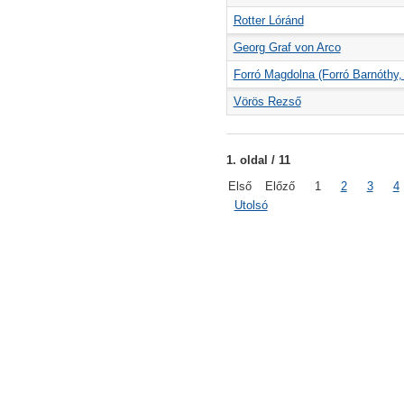
Rotter Lóránd
Georg Graf von Arco
Forró Magdolna (Forró Barnóthy,
Vörös Rezső
1. oldal / 11
Első
Előző
1
2
3
4
Utolsó