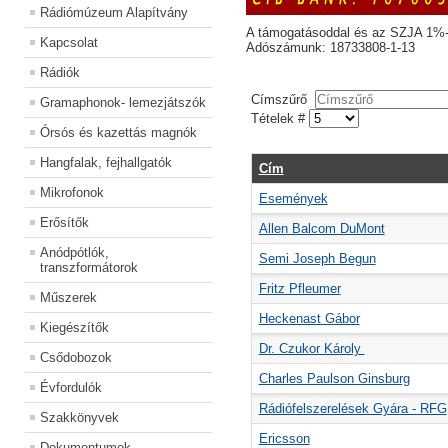
Rádiómúzeum Alapítvány
A támogatásoddal és az SZJA 1%-
Kapcsolat
Adószámunk: 18733808-1-13
Rádiók
Címszűrő
Gramaphonok- lemezjátszók
Tételek #
Órsós és kazettás magnók
Hangfalak, fejhallgatók
Cím
Mikrofonok
Események
Erősítők
Allen Balcom DuMont
Anódpótlók,
Semi Joseph Begun
transzformátorok
Fritz Pfleumer
Műszerek
Heckenast Gábor
Kiegészítők
Dr. Czukor Károly
Csődobozok
Charles Paulson Ginsburg
Évfordulók
Rádiófelszerelések Gyára - RFG
Szakkönyvek
Ericsson
Dokumentumok