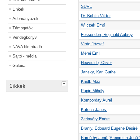
SURE
Linkek
Dr. Babits Viktor
Adományozók
Wilczek Ernő
Támogatók
Fessenden, Reginald Aubrey
Vendégkönyv
Virág József
NAVA filmhíradó
Mérei Emil
Sajtó - média
Heaviside, Oliver
Galéria
Jansky, Karl Guthe
Knoll, Max
Cikkek
Pupin Mihály
Komporday Aurél
Katona János
Zerinváry Endre
Branly, Édouard Eugène Désiré
Barnóthy Jenő (Preinreich Jenő 