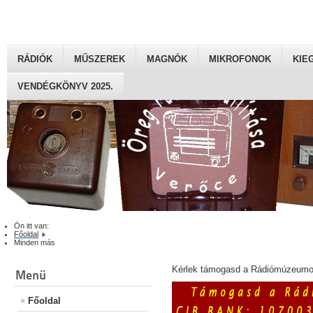
RÁDIÓK
MŰSZEREK
MAGNÓK
MIKROFONOK
KIE
VENDÉGKÖNYV 2025.
Ön itt van:
Főoldal
Minden más
Kérlek támogasd a Rádiómúzeumot
Menü
Főoldal