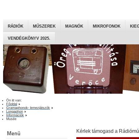
RÁDIÓK
MŰSZEREK
MAGNÓK
MIKROFONOK
KIE
VENDÉGKÖNYV 2025.
Ön itt van:
Főoldal
Gramaphonok- lemezjátszók
Longaphon
Információk
Musée
Kérlek támogasd a Rádiómú
Menü