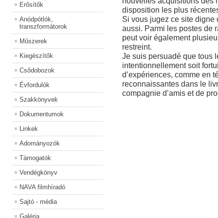
nouvelles acquisitions des r
Erősítők
disposition les plus récente
Si vous jugez ce site digne 
Anódpótlók,
transzformátorok
aussi. Parmi les postes de r
peut voir également plusieu
Műszerek
restreint.
Je suis persuadé que tous le
Kiegészítők
intentionnellement soit fortu
Csődobozok
d’expériences, comme en t
reconnaissantes dans le livr
Évfordulók
compagnie d’amis et de pro
Szakkönyvek
Dokumentumok
Linkek
Adományozók
Támogatók
Vendégkönyv
NAVA filmhíradó
Sajtó - média
Galéria