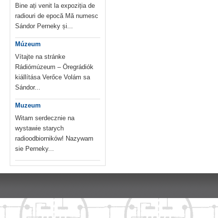
Bine ați venit la expoziția de
radiouri de epocă Mă numesc
Sándor Perneky și...
Múzeum
Vítajte na stránke
Rádiómúzeum – Öregrádiók
kiállítása Verőce Volám sa
Sándor...
Muzeum
Witam serdecznie na
wystawie starych
radioodbiorników! Nazywam
sie Perneky...