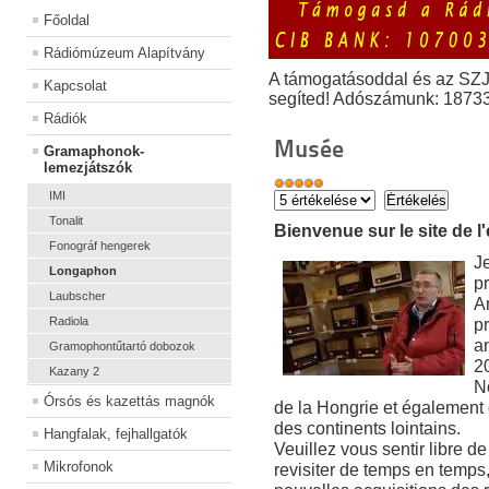
Főoldal
Rádiómúzeum Alapítvány
A támogatásoddal és az SZ
Kapcsolat
segíted! Adószámunk: 1873
Rádiók
Musée
Gramaphonok-
lemezjátszók
IMI
Tonalit
Bienvenue sur le site de l
Fonográf hengerek
J
Longaphon
pr
Laubscher
A
Radiola
pr
an
Gramophontűtartó dobozok
2
Kazany 2
No
Órsós és kazettás magnók
de la Hongrie et égalemen
des continents lointains.
Hangfalak, fejhallgatók
Veuillez vous sentir libre de 
Mikrofonok
revisiter de temps en temps