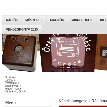
RÁDIÓK
MŰSZEREK
MAGNÓK
MIKROFONOK
KIE
VENDÉGKÖNYV 2025.
Ön itt van:
Főoldal
Évfordulók
Események
Minden más
Adományozók - P
Kérlek támogasd a Rádiómú
Menü