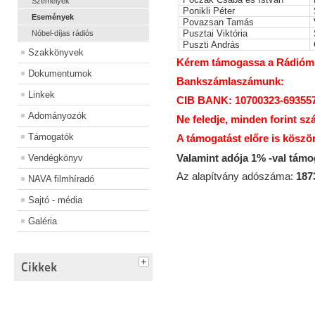
Személyek
Ponikli Péter
Események
Povazsan Tamás
Pusztai Viktória
Nóbel-díjas rádiós
Puszti András
Szakkönyvek
Kérem támogassa a Rádiómúz
Dokumentumok
Bankszámlaszámunk:
Linkek
CIB BANK: 10700323-69355
Adományozók
Ne feledje, minden forint sz
Támogatók
A támogatást előre is köszö
Valamint adója 1% -val tám
Vendégkönyv
Az alapítvány adószáma:
187
NAVA filmhíradó
Sajtó - média
Galéria
Cikkek