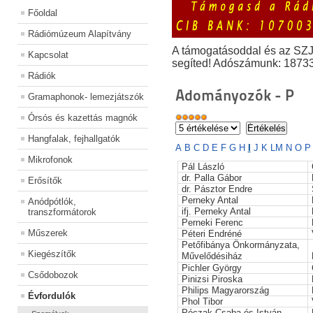
Főoldal
Rádiómúzeum Alapítvány
A támogatásoddal és az SZ
Kapcsolat
segíted! Adószámunk: 1873
Rádiók
Adományozók - P
Gramaphonok- lemezjátszók
Órsós és kazettás magnók
Hangfalak, fejhallgatók
A
B
C
D
E
F
G
H
I
J
K
L
M
N
O
Mikrofonok
Pál László
dr. Palla Gábor
Erősítők
dr. Pásztor Endre
Perneky Antal
Anódpótlók,
ifj. Perneky Antal
transzformátorok
Perneki Ferenc
Műszerek
Péteri Endréné
Petőfibánya Önkormányzata,
Kiegészítők
Művelődésiház
Pichler György
Csődobozok
Pinizsi Piroska
Philips Magyarország
Évfordulók
Phol Tibor
Póczak Csaba és István