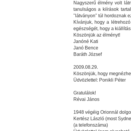
Nagyszerű élmény volt lát
tanulságos a kiírások tart
"látványon" túl hordoznak e
Kívánjuk, hogy a létrehozó
egészségét, hogy a kiállítá
Köszönjük az élményt!
Janóné Kati
Janó Bence
Baráth József
2009.08.29.
Köszönjük, hogy megnézhette
Üdvözlettel: Ponikli Péter
Gratulálok!
Révai János
1948 végéig Orionnál dolg
Kertész László (most Sydney
(a telefonszáma)