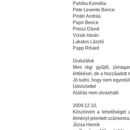
Pahiba Kornélia
Pete Levente Bence
Pintér András
Pajor Bence
Preisz Dávid
Vizsik István
Lakatos László
Papp Rihárd
Gratulálok
Mint régi gyűjtő, jómaga
értékével, de a hozzáadott
Jó tudni, hogy nem egyedüli
Üdvözlettel
Aláírás nem olvasható
2009.12.10.
Köszönöm a lehetőséget a 
élményt jelentett számomra
Józsa Henrik