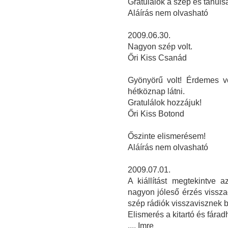
Gratulálok a szép és tanulsá
Aláírás nem olvasható
2009.06.30.
Nagyon szép volt.
Őri Kiss Csanád
Gyönyörű volt! Érdemes vo
hétköznap látni.
Gratulálok hozzájuk!
Őri Kiss Botond
Őszinte elismerésem!
Aláírás nem olvasható
2009.07.01.
A kiállítást megtekintve 
nagyon jóleső érzés vissza
szép rádiók visszavisznek 
Elismerés a kitartó és fárad
.... Imre