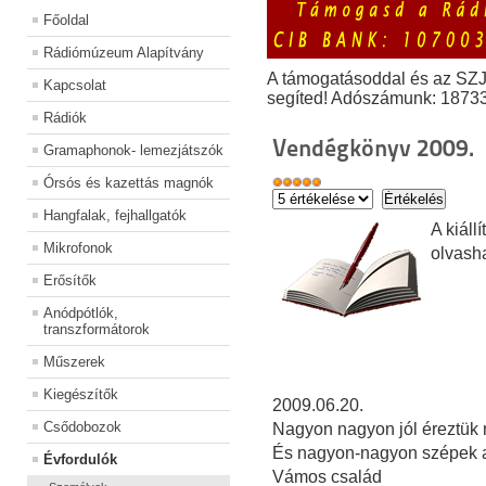
Főoldal
Rádiómúzeum Alapítvány
A támogatásoddal és az SZ
Kapcsolat
segíted! Adószámunk: 1873
Rádiók
Vendégkönyv 2009.
Gramaphonok- lemezjátszók
Órsós és kazettás magnók
Hangfalak, fejhallgatók
A kiál
Mikrofonok
olvash
Erősítők
Anódpótlók,
transzformátorok
Műszerek
Kiegészítők
2009.06.20.
Csődobozok
Nagyon nagyon jól éreztük m
És nagyon-nagyon szépek a
Évfordulók
Vámos család