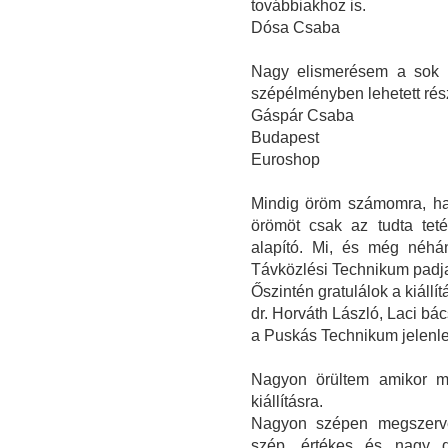
továbbiakhoz is.
Dósa Csaba
Nagy elismerésem a sok m
szépélményben lehetett rés
Gáspár Csaba
Budapest
Euroshop
Mindig öröm számomra, ha e
örömöt csak az tudta teté
alapító. Mi, és még néhá
Távközlési Technikum padjai
Őszintén gratulálok a kiállít
dr. Horváth László, Laci bác
a Puskás Technikum jelenle
Nagyon örültem amikor m
kiállításra.
Nagyon szépen megszerve
szép, értékes és nagy da