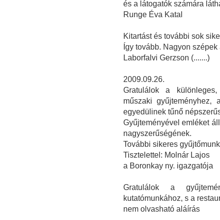
és a látogatók számára látha
Runge Éva Katal
Kitartást és további sok sike
Így tovább. Nagyon szépek a
Laborfalvi Gerzson (.......)
2009.09.26.
Gratulálok a különleges, 
műszaki gyűjteményhez, a
egyedülinek tűnő népszerűs
Gyűjteményével emléket állí
nagyszerűségének.
További sikeres gyűjtőmunk
Tisztelettel: Molnár Lajos
a Boronkay ny. igazgatója
Gratulálok a gyűjtemé
kutatómunkához, s a restau
nem olvasható aláírás