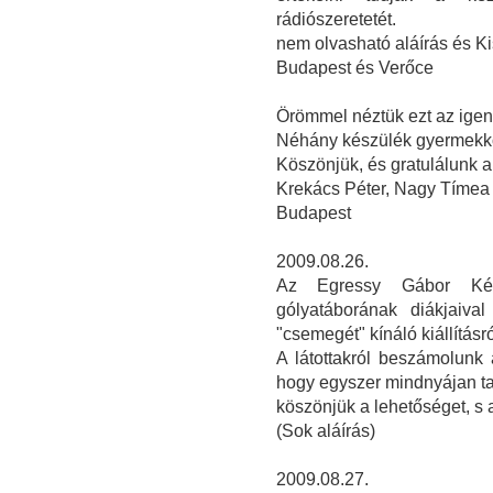
rádiószeretetét.
nem olvasható aláírás és Ki
Budapest és Verőce
Örömmel néztük ezt az igen s
Néhány készülék gyermekkor
Köszönjük, és gratulálunk 
Krekács Péter, Nagy Tímea
Budapest
2009.08.26.
Az Egressy Gábor Kétt
gólyatáborának diákjaiva
"csemegét" kínáló kiállításró
A látottakról beszámolunk 
hogy egyszer mindnyájan ta
köszönjük a lehetőséget, s 
(Sok aláírás)
2009.08.27.