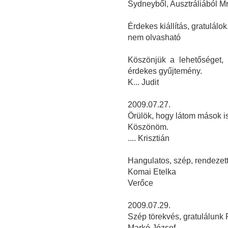
Sydneyből, Ausztráliából M
Érdekes kiállítás, gratulálok
nem olvasható
Köszönjük a lehetőséget,
érdekes gyűjtemény.
K... Judit
2009.07.27.
Örülök, hogy látom mások i
Köszönöm.
.... Krisztián
Hangulatos, szép, rendezett,
Komai Etelka
Verőce
2009.07.29.
Szép törekvés, gratulálunk 
Markó József