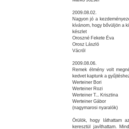
2009.08.02.
Nagyon jó a kezdeményezés
kívánom, hogy bővüljön a kiá
készlet
Oroszné Fekete Éva
Orosz László
Vácról
2009.08.06.
Remek élmény volt megnézn
kedvet kaptunk a gyűjtéshe
Werteiner Bori
Werteiner Rozi
Werteiner T... Krisztina
Werteiner Gábor
(nagymarosi nyaralók)
Örülök, hogy láthattam a
keresztül javíthattam. Min