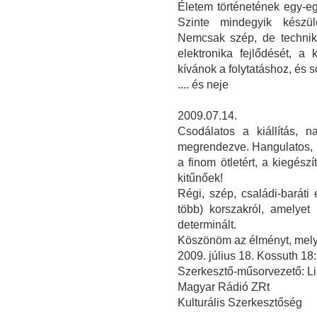
Életem történetének egy-egy
Szinte mindegyik készülé
Nemcsak szép, de technika
elektronika fejlődését, a
kívánok a folytatáshoz, és s
.... és neje
2009.07.14.
Csodálatos a kiállítás, n
megrendezve. Hangulatos, i
a finom ötletért, a kiegész
kitűnőek!
Régi, szép, családi-barát
több) korszakról, amelye
determinált.
Köszönöm az élményt, melye
2009. július 18. Kossuth 1
Szerkesztő-műsorvezető: Li
Magyar Rádió ZRt
Kulturális Szerkesztőség