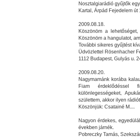
Nosztalgiarádió gyűjtők eg
Kartal, Árpád Fejedelem út 
2009.08.18.
Köszönöm a lehetőséget, 
Köszönöm a hangulatot, ami
További sikeres gyűjtést kí
Üdvözlettel Rösenhacher F
1112 Budapest, Gulyás u. 2
2009.08.20.
Nagymamánk korába kalauzo
Fiam érdeklődéssel f
különlegességeket, Apuká
születtem, akkor ilyen rádiót 
Köszönjük: Csatainé M....
Nagyon érdekes, egyedüláll
években járnék.
Pobreczky Tamás, Szekszá