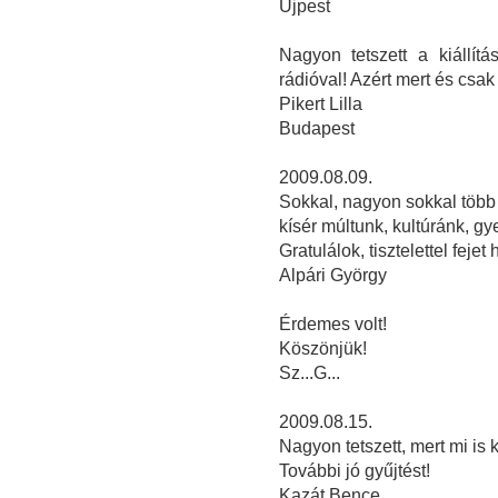
Újpest
Nagyon tetszett a kiállít
rádióval! Azért mert és csak
Pikert Lilla
Budapest
2009.08.09.
Sokkal, nagyon sokkal több 
kísér múltunk, kultúránk, g
Gratulálok, tisztelettel fejet 
Alpári György
Érdemes volt!
Köszönjük!
Sz...G...
2009.08.15.
Nagyon tetszett, mert mi is 
További jó gyűjtést!
Kazát Bence