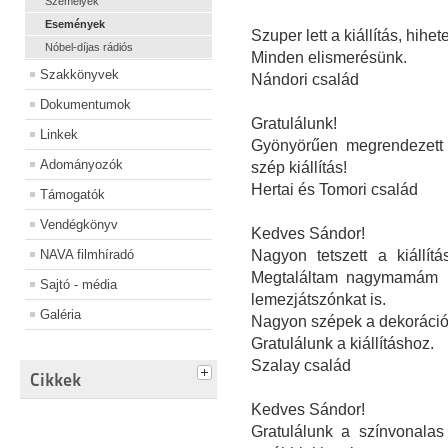
Személyek
Események
Szuper lett a kiállítás, hihe
Nóbel-díjas rádiós
Minden elismerésünk.
Szakkönyvek
Nándori család
Dokumentumok
Gratulálunk!
Linkek
Gyönyörűen megrendezett -
Adományozók
szép kiállítás!
Hertai és Tomori család
Támogatók
Vendégkönyv
Kedves Sándor!
NAVA filmhíradó
Nagyon tetszett a kiállít
Megtaláltam nagymamám rá
Sajtó - média
lemezjátszónkat is.
Galéria
Nagyon szépek a dekorációk
Gratulálunk a kiállításhoz.
Szalay család
Cikkek
Kedves Sándor!
Gratulálunk a színvonalas