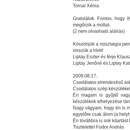
Tornai Xénia
Gratulálok. Fontos, hogy 
megőrzik a múltat.
(2 nem olvasható aláírás)
Köszönjük a nosztalgia perc
visszük a hírét!
Liptay Eszter és férje Klau
Liptay Jenőné és Liptay Ka
2009.08.17.
Csodálatos elrendezésű sok
Csodálatos szép készüléke
Én magam is gyűjtő vagy
készülékek elhelyezése tár
Nagy vágyam, hogy én is m
egyelőre csak álom (a helyh
Én továbbra is sok kitartást
Tisztelettel Fodor András