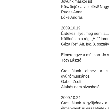
Jövünk máskor is!
Köszönjük a vezetést! Nagyo
Rudas Anna
Lőke András
2009.10.19.
Érdekes, ilyet még nem látt
Különösen a régi „Hifi” toron
Géza Ref. Ált. Isk. 3. osztál
Elmerengve a múltban. Jó v
Tóth László
Gratulálunk ehhez a sz
gyűjtőmunkához.
Gábor Zsolt
Aláírás nem olvasható
2009.10.24.
Gratulálunk a gyűjtőnek a 
élményeink is visszatértek a 