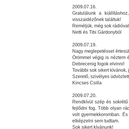
2009.07.16.
Gratulálunk a kiállításho
visszaidézőnek találtuk!
Reméljük, még sok rádióval 
Netti és Tibi Gárdonyból
2009.07.19.
Nagy meglepetéssel értesülte
Örömmel végig is néztem é
Debrecenig fogok elvinni!
További sok sikert kívánok,
Szerető, szivélyes üdvözlett
Kincses Csilla
2009.07.20.
Rendkívül szép és sokrétű k
fejlődni fog. Több olyan rá
volt gyermekkoromban. És 
elképzelni sem tudtam.
Sok sikert kívánunk!