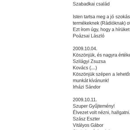
Szabadkai család
Isten tartsa meg a jó szoká
termékeknek (Rádióknak) ot
Ezt írom úgy, hogy a hírüket
Poázsai László
2009.10.04.
Köszönjük, és nagyra értékel
Szilágyi Zsuzsa
Kovács (....)
Köszönjük szépen a lehetősé
munkát kívánunk!
Irházi Sándor
2009.10.11.
Szuper Gyűjtemény!
Élvezet volt nézni, hallgatni
Szász Eszter
Vitályos Gábor