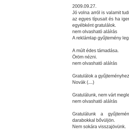
2009.09.27.
Jó volna arról is valamit tud
az egyes típusait és ha ige
egyébként gratulálok.
nem olvasható aláírás
A reklámlap gyűjtemény lega
A múlt édes támadása.
Öröm nézni.
nem olvasható aláírás
Gratulálok a gyűjteményhez
Novák (....)
Gratulálunk, nem várt megl
nem olvasható aláírás
Gratulálunk a gyűjtemé
darabokkal bővüljön.
Nem sokára visszajövünk.