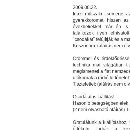
2009.08.22.
Igazi műszaki csemege az
gyerekkoromat, hiszen az 
évekbeliekkel már én is
találkozok ilyen elhívat
"csodákat" felújítják és a m
Köszönöm: (aláírás nem olv
Örömmel és érdeklődéssel 
technika mai világában tis
megismerteti a fiat nemzed
utókornak a rádió történetet.
Tisztelettel: (aláírás nem o
Csodálatos kiállítás!
Hasonló betegségben élek 
(2 nem olvasható aláírás) T
Gratulálunk a kiállításhoz,
értékelni tudják a ke