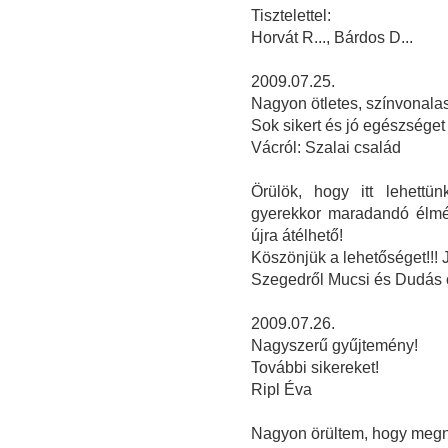
Tisztelettel:
Horvát R..., Bárdos D...
2009.07.25.
Nagyon ötletes, színvonalas 
Sok sikert és jó egészséget
Vácról: Szalai család
Örülök, hogy itt lehettün
gyerekkor maradandó élmén
újra átélhető!
Köszönjük a lehetőséget!!!
Szegedről Mucsi és Dudás 
2009.07.26.
Nagyszerű gyűjtemény!
További sikereket!
Ripl Éva
Nagyon örültem, hogy megnéz