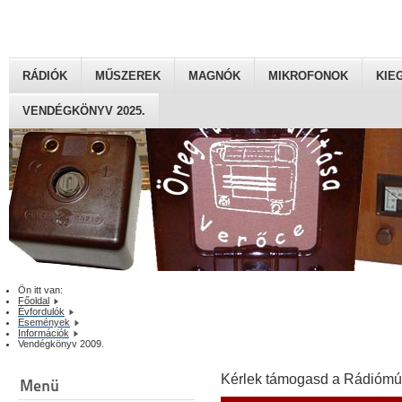
RÁDIÓK
MŰSZEREK
MAGNÓK
MIKROFONOK
KIE
VENDÉGKÖNYV 2025.
Ön itt van:
Főoldal
Évfordulók
Események
Információk
Vendégkönyv 2009.
Kérlek támogasd a Rádiómú
Menü