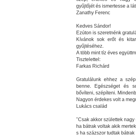
gyűjtőjét és ismertesse a l
Zanathy Ferenc
Kedves Sándor!
Ezúton is szeretnénk gratulál
Kívánok sok erőt és kita
gyűjtéséhez.
A több mint tíz éves együt
Tisztelettel:
Farkas Richárd
Gratulálunk ehhez a szép
benne. Egészséget és sok
bővíteni, szépíteni. Minden
Nagyon érdekes volt a megn
Lukács család
"Csak akkor születtek nagy
ha bátrak voltak akik mertek
s ha százszor tudtak bátrak 