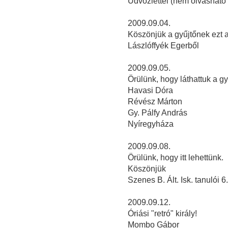
Üdvözlettel (nem olvasható 
2009.09.04.
Köszönjük a gyűjtőnek ezt a k
Lászlóffyék Egerből
2009.09.05.
Örülünk, hogy láthattuk a gy
Havasi Dóra
Révész Márton
Gy. Pálfy András
Nyíregyháza
2009.09.08.
Örülünk, hogy itt lehettünk.
Köszönjük
Szenes B. Ált. Isk. tanulói 6
2009.09.12.
Óriási "retró" király!
Mombo Gábor