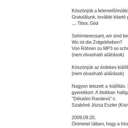
Köszönjük a felemelő/múltid
Gratulálunk, további kitart
.... Tibor, Göd
Sehrinteressant, wir sind b
Wo ist die Zotgeblieben?
Von Röhren zu MP3 so schn
(nem olvasható aláírások)
Köszönjük az érdekes kiállít
(nem olvasható aláírások)
Nagyon tetszett a kiállítás
gyerekkort. A titokban hall
"Délutáni Randevú"-t.
Szabóné Józsa Eszter (Kis
2009.09.20.
Örömmel láttam, hogy a hírad