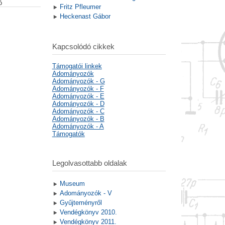
ó
Fritz Pfleumer
Heckenast Gábor
Kapcsolódó cikkek
Támogatói linkek
Adományozók
Adományozók - G
Adományozók - F
Adományozók - E
Adományozók - D
Adományozók - C
Adományozók - B
Adományozók - A
Támogatók
Legolvasottabb oldalak
Museum
Adományozók - V
Gyűjteményről
Vendégkönyv 2010.
Vendégkönyv 2011.