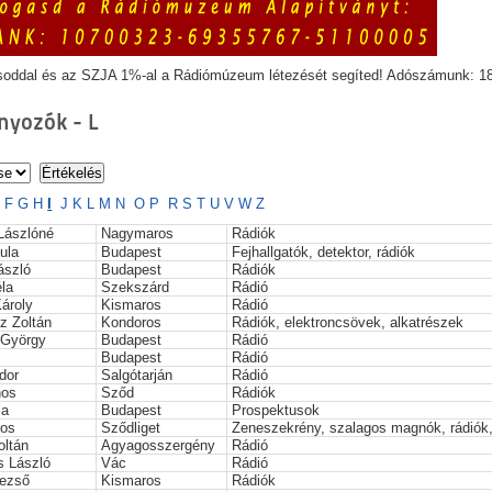
soddal és az SZJA 1%-al a Rádiómúzeum létezését segíted! Adószámunk: 1
yozók - L
E
F
G
H
I
J
K
L
M
N
O
P
R
S
T
U
V
W
Z
Lászlóné
Nagymaros
Rádiók
ula
Budapest
Fejhallgatók, detektor, rádiók
ászló
Budapest
Rádiók
la
Szekszárd
Rádió
Károly
Kismaros
Rádió
z Zoltán
Kondoros
Rádiók, elektroncsövek, alkatrészek
 György
Budapest
Rádió
Budapest
Rádió
dor
Salgótarján
Rádió
nos
Sződ
Rádiók
la
Budapest
Prospektusok
nos
Sződliget
Zeneszekrény, szalagos magnók, rádiók,
oltán
Agyagosszergény
Rádió
s László
Vác
Rádió
ezső
Kismaros
Rádiók