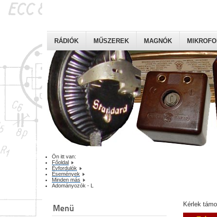
RÁDIÓK
MŰSZEREK
MAGNÓK
MIKROF
Ön itt van:
Főoldal
Évfordulók
Események
Minden más
Adományozók - L
Kérlek tám
Menü