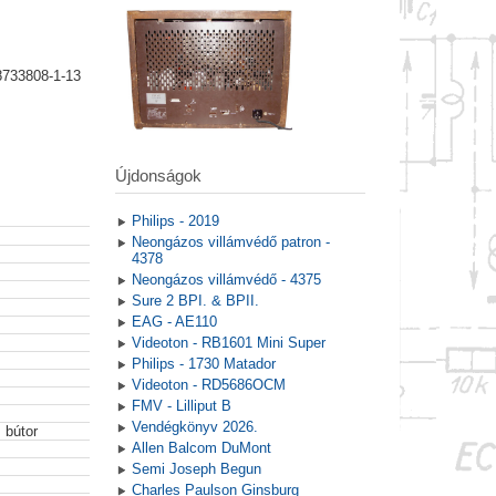
8733808-1-13
Újdonságok
Philips - 2019
Neongázos villámvédő patron -
4378
Neongázos villámvédő - 4375
Sure 2 BPI. & BPII.
EAG - AE110
Videoton - RB1601 Mini Super
Philips - 1730 Matador
Videoton - RD5686OCM
FMV - Lilliput B
Vendégkönyv 2026.
 bútor
Allen Balcom DuMont
Semi Joseph Begun
Charles Paulson Ginsburg