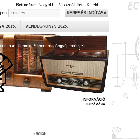
Betűméret
Nagyobb
Visszaállítás
Kisebb
apon
KERESÉS INDÍTÁSA
V 2015.
VENDÉGKÖNYV 2025.
kiállítása -Perneky Sándor magángyűjteménye
INFORMÁCIÓ
BEZÁRÁSA
Rádiók