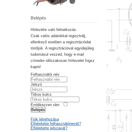
Belépés
Hírlevélre való feliratkozás.
Csak valós adatokkal regisztrálj,
ellenkező esetben a regisztrációdat
töröljük. A regisztrációval egyidejűleg
tudomásul veszed, hogy e-mail
címedre időszakosan hírlevelet fogsz
kapni!
Felhasználói név
Jelszó
Titkos kulcs
Emlékezzen rám
Belépés
Fiók létrehozása
Elfelejtette felhasználónevét?
Elfelejtette jelszavát?