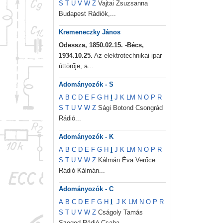
S
T
U
V
W
Z
Vajtai Zsuzsanna
Budapest Rádiók,...
Kremeneczky János
Odessza, 1850.02.15. -Bécs,
1934.10.25.
Az elektrotechnikai ipar
úttörője, a...
Adományozók - S
A
B
C
D
E
F
G
H
I
J
K
L
M
N
O
P
R
S
T
U
V
W
Z
Sági Botond Csongrád
Rádió...
Adományozók - K
A
B
C
D
E
F
G
H
I
J
K
L
M
N
O
P
R
S
T
U
V
W
Z
Kálmán Éva Verőce
Rádió Kálmán...
Adományozók - C
A
B
C
D
E
F
G
H
I
J
K
L
M
N
O
P
R
S
T
U
V
W
Z
Cságoly Tamás
Szeged Rádió Csaba...