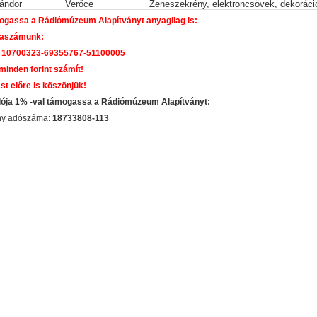
ándor
Verőce
Zeneszekrény, elektroncsövek, dekoráci
gassa a Rádiómúzeum Alapítványt anyagilag is:
aszámunk:
 10700323-69355767-51100005
 minden forint számít!
st előre is köszönjük!
dója 1% -val támogassa a Rádiómúzeum Alapítványt:
ány adószáma:
18733808-113