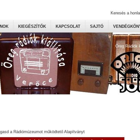
Keresés a honl
ONOK
KIEGÉSZÍTŐK
KAPCSOLAT
SAJTÓ
VENDÉGKÖNY
Öreg Rádiók 
ogasd a Rádiómúzeumot működtető Alapítványt