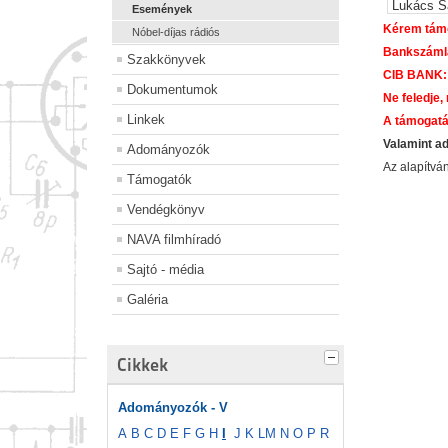
Lukács S
Események
Kérem támo
Nóbel-díjas rádiós
Bankszáml
Szakkönyvek
CIB BANK:
Dokumentumok
Ne feledje,
Linkek
A támogatá
Valamint a
Adományozók
Az alapítv
Támogatók
Vendégkönyv
NAVA filmhíradó
Sajtó - média
Galéria
Cikkek
Adományozók - V
A
B
C
D
E
F
G
H
I
J
K
L
M
N
O
P
R