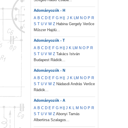
Adományozók - H
A
B
C
D
E
F
G
H
I
J
K
L
M
N
O
P
R
S
T
U
V
W
Z
Habina Gergely Verőce
Műszer Hajdú...
Adományozók - T
A
B
C
D
E
F
G
H
I
J
K
L
M
N
O
P
R
S
T
U
V
W
Z
Takács István
Budapest Rádiók...
Adományozók - N
A
B
C
D
E
F
G
H
I
J
K
L
M
N
O
P
R
S
T
U
V
W
Z
Nádasdi András Verőce
Rádiók...
Adományozók - A
A
B
C
D
E
F
G
H
I
J
K
L
M
N
O
P
R
S
T
U
V
W
Z
Abonyi Tamás
Albertirsa Szalagos...