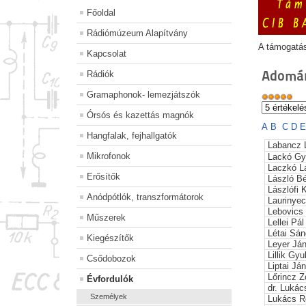
Főoldal
Rádiómúzeum Alapítvány
A támogatá
Kapcsolat
Adomán
Rádiók
Gramaphonok- lemezjátszók
Órsós és kazettás magnók
A
B
C
D
Hangfalak, fejhallgatók
Labancz 
Mikrofonok
Lackó Gy
Laczkó L
Erősítők
László Bé
Lászlófi 
Anódpótlók, transzformátorok
Laurinyec
Lebovics
Műszerek
Lellei Pál
Létai Sán
Kiegészítők
Leyer Já
Lillik Gyu
Csődobozok
Liptai Já
Lőrincz Z
Évfordulók
dr. Lukác
Személyek
Lukács R