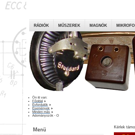
RÁDIÓK
MŰSZEREK
MAGNÓK
MIKROF
Ön itt van:
Főoldal
Évfordulók
Események
Minden más
Adományozók - O
Kérlek tám
Menü