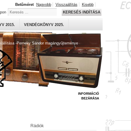
Betűméret
Nagyobb
Visszaállítás
Kisebb
apon
KERESÉS INDÍTÁSA
V 2015.
VENDÉGKÖNYV 2025.
kiállítása -Perneky Sándor magángyűjteménye
INFORMÁCIÓ
BEZÁRÁSA
Rádiók