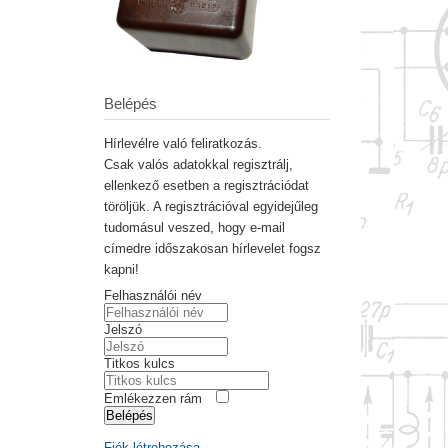
Belépés
Hírlevélre való feliratkozás.
Csak valós adatokkal regisztrálj,
ellenkező esetben a regisztrációdat
töröljük. A regisztrációval egyidejűleg
tudomásul veszed, hogy e-mail
címedre időszakosan hírlevelet fogsz
kapni!
Felhasználói név
Jelszó
Titkos kulcs
Emlékezzen rám
Belépés
Fiók létrehozása