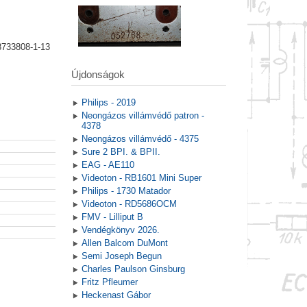
8733808-1-13
Újdonságok
Philips - 2019
Neongázos villámvédő patron -
4378
Neongázos villámvédő - 4375
Sure 2 BPI. & BPII.
EAG - AE110
Videoton - RB1601 Mini Super
Philips - 1730 Matador
Videoton - RD5686OCM
FMV - Lilliput B
Vendégkönyv 2026.
Allen Balcom DuMont
Semi Joseph Begun
Charles Paulson Ginsburg
Fritz Pfleumer
Heckenast Gábor