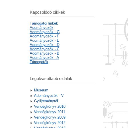
Kapcsolódó cikkek
Támogatói linkek
Adományozók
Adományozók - G
Adományozók - F
Adományozók - E
Adományozók - D
Adományozók - C
Adományozók - B
Adományozók - A
Támogatók
Legolvasottabb oldalak
Museum
Adományozók - V
Gyűjteményről
Vendégkönyv 2010.
Vendégkönyv 2011.
Vendégkönyv 2009.
Vendégkönyv 2012.