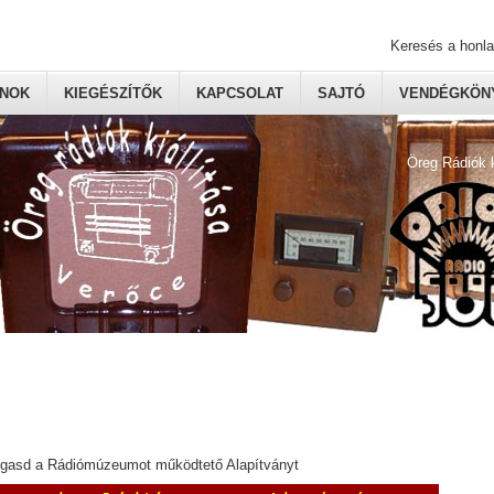
Keresés a honl
ONOK
KIEGÉSZÍTŐK
KAPCSOLAT
SAJTÓ
VENDÉGKÖNY
Öreg Rádiók 
ogasd a Rádiómúzeumot működtető Alapítványt