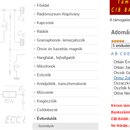
Főoldal
Rádiómúzeum Alapítvány
A támogatá
Kapcsolat
Adomán
Rádiók
Gramaphonok- lemezjátszók
Órsós és kazettás magnók
A
B
C
D
Hangfalak, fejhallgatók
Orbán E
Mikrofonok
Orbán Já
Orcsik G
Erősítők
Orosz Zo
Oszaczki
Anódpótlók, transzformátorok
Oszfolk M
Műszerek
Ottné Né
Kiegészítők
Kérem támo
Csődobozok
Bankszáml
Évfordulók
CIB BANK:
Ne feledje,
Személyek