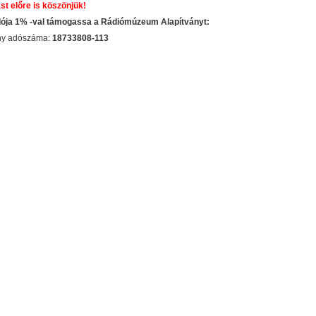
st előre is köszönjük!
dója 1% -val támogassa a Rádiómúzeum Alapítványt:
ány adószáma:
18733808-113