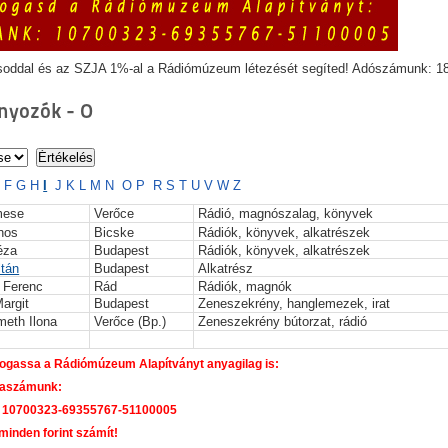
soddal és az SZJA 1%-al a Rádiómúzeum létezését segíted! Adószámunk: 1
yozók - O
E
F
G
H
I
J
K
L
M
N
O
P
R
S
T
U
V
W
Z
mese
Verőce
Rádió, magnószalag, könyvek
nos
Bicske
Rádiók, könyvek, alkatrészek
éza
Budapest
Rádiók, könyvek, alkatrészek
ltán
Budapest
Alkatrész
 Ferenc
Rád
Rádiók, magnók
argit
Budapest
Zeneszekrény, hanglemezek, irat
meth Ilona
Verőce (Bp.)
Zeneszekrény bútorzat, rádió
gassa a Rádiómúzeum Alapítványt anyagilag is:
aszámunk:
 10700323-69355767-51100005
 minden forint számít!