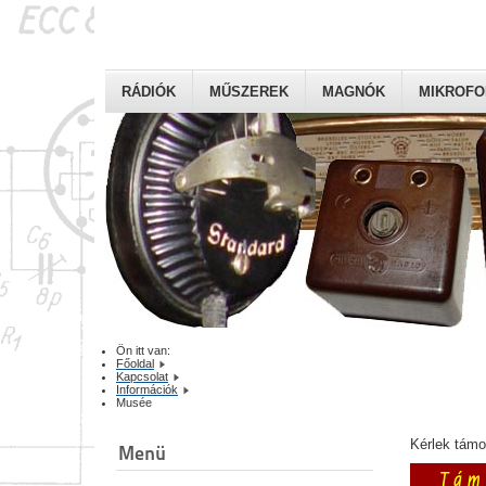
RÁDIÓK
MŰSZEREK
MAGNÓK
MIKROF
Ön itt van:
Főoldal
Kapcsolat
Információk
Musée
Kérlek tám
Menü