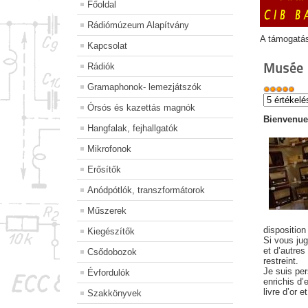
Főoldal
Rádiómúzeum Alapítvány
A támogatá
Kapcsolat
Musée
Rádiók
Gramaphonok- lemezjátszók
Órsós és kazettás magnók
Bienvenue 
Hangfalak, fejhallgatók
Mikrofonok
Erősítők
Anódpótlók, transzformátorok
Műszerek
disposition
Kiegészítők
Si vous jug
et d’autres
Csődobozok
restreint.
Je suis per
Évfordulók
enrichis d
livre d’or 
Szakkönyvek