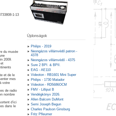
8733808-1-13
Újdonságok
Philips - 2019
Neongázos villámvédő patron -
ire du musée
4378
une
in 2009.
Neongázos villámvédő - 4375
 et
Sure 2 BPI. & BPII.
tinents
EAG - AE110
Videoton - RB1601 Mini Super
te et de le
ésenter mes
Philips - 1730 Matador
à votre
Videoton - RD5686OCM
FMV - Lilliput B
tes de radio
 en nombre
Vendégkönyv 2026.
Allen Balcom DuMont
ortent d’ici
Semi Joseph Begun
tes dans le
Charles Paulson Ginsburg
Fritz Pfleumer