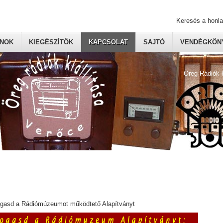
Keresés a honl
ONOK
KIEGÉSZÍTŐK
KAPCSOLAT
SAJTÓ
VENDÉGKÖNY
Öreg Rádiók 
ogasd a Rádiómúzeumot működtető Alapítványt