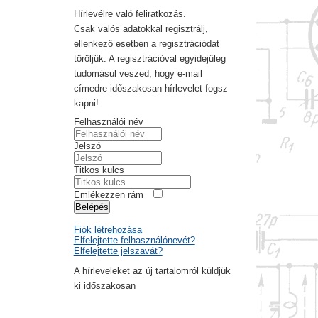
Hírlevélre való feliratkozás.
Csak valós adatokkal regisztrálj,
ellenkező esetben a regisztrációdat
töröljük. A regisztrációval egyidejűleg
tudomásul veszed, hogy e-mail
címedre időszakosan hírlevelet fogsz
kapni!
Felhasználói név
Jelszó
Titkos kulcs
Emlékezzen rám
Belépés
Fiók létrehozása
Elfelejtette felhasználónevét?
Elfelejtette jelszavát?
A hírleveleket az új tartalomról küldjük
ki időszakosan