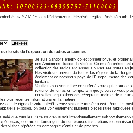
soddal és az SZJA 1%-al a Rádiómúzeum létezését segíted! Adószámunk: 1
sur le site de l'exposition de radios anciennes
Je suis Sándor Perneky collectionneur privé, et propréta
des Anciennes Radios de Verőce. Ce musée présentant 
collection des radios anciennes a ouvert ses portes en ju
Nos visiteurs arrivent de toutes les régions de la Hongrie
également de nombreux pays de l’Europe, même des con
lointains.
Veuillez vous sentir libre de surfer à votre guise sur ce si
revisiter de temps en temps, afin que je puisse vous pr
nouvelles acquisitions des récepteurs radio et de mettre 
 les plus récentes informations en la matière.
ez ce site digne de votre intérêt, venez visiter le musée aussi. Parmi les pos
 appareils exposés, on peut voir également plusieurs pièces rares fabriquées
suadé que tous les visiteurs -venus soit intentionnellement soit fortuitement- s
’expériences, comme en témoingent de nombreuses inscriptions reconnaissan
et des visites répétées en compagnie d’amis et de proches.