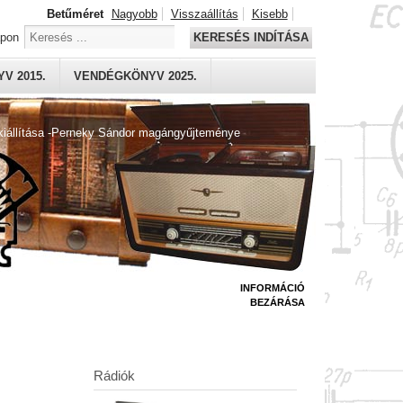
Betűméret
Nagyobb
Visszaállítás
Kisebb
apon
KERESÉS INDÍTÁSA
V 2015.
VENDÉGKÖNYV 2025.
kiállítása -Perneky Sándor magángyűjteménye
INFORMÁCIÓ
BEZÁRÁSA
Rádiók