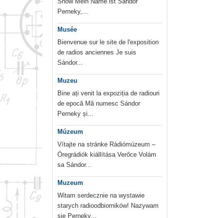
Show Mein Name ist Sándor
Perneky,...
Musée
Bienvenue sur le site de l'exposition
de radios anciennes Je suis
Sándor...
Muzeu
Bine ați venit la expoziția de radiouri
de epocă Mă numesc Sándor
Perneky și...
Múzeum
Vítajte na stránke Rádiómúzeum –
Öregrádiók kiállítása Verőce Volám
sa Sándor...
Muzeum
Witam serdecznie na wystawie
starych radioodbiorników! Nazywam
sie Perneky...