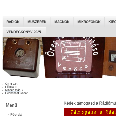
RÁDIÓK
MŰSZEREK
MAGNÓK
MIKROFONOK
KIE
VENDÉGKÖNYV 2025.
Ön itt van:
Főoldal
Minden más
Heckenast Gábor
Kérlek támogasd a Rádiómú
Menü
Főoldal