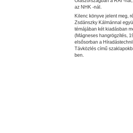
Olaszországban a RAI -nál
az NHK -nál.
Kilenc könyve jelent meg, r
Zsdánszky Kálmánnal együtt
témájában két kiadásban m
(Mágneses hangrögzítés, 19
elsősorban a Híradástechni
Távközlés című szaklapokba
ben.