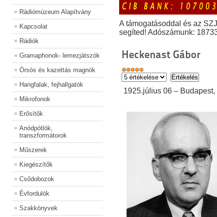
Rádiómúzeum Alapítvány
A támogatásoddal és az SZ
Kapcsolat
segíted! Adószámunk: 1873
Rádiók
Heckenast Gábor
Gramaphonok- lemezjátszók
Órsós és kazettás magnók
Hangfalak, fejhallgatók
1925.július 06 – Budapest,
Mikrofonok
Erősítők
Anódpótlók,
transzformátorok
Műszerek
Kiegészítők
Csődobozok
Évfordulók
Szakkönyvek