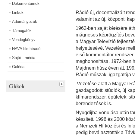
Dokumentumok
Rádió új, decentralizált re
Linkek
valamint az új, központi ka
Adományozók
1962-ben saját kérésére áth
Támogatók
mágneses képrögzítés bevez
Vendégkönyv
a Magyar Televízió fejleszté
helyettesévé. Vezetése melle
NAVA filmhíradó
első kommentátor rendszer,
Sajtó - média
meghonosítása. 1972-ben hí
Galéria
Majdnem húsz éven át, 1992
Rádió műszaki igazgatója vo
Vezetése alatt a Magyar Rá
Cikkek
gazdagodott: stúdiók, új kap
klímarendszer, épületek, stb
berendezések is.
Nyugdíjba vonulása után t
készített. 1996 és 2000 közö
a Nemzeti Hírközlési és In
pedig beválasztották a Táv