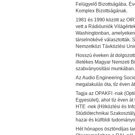
Felügyelő Bizottságába. Éve
Komplex Bizottságának.
1981 és 1990 között az OIR
vett a Rádióuniók Világérte
Washingtonban, amelyeken a
társelnökévé választották. 
Nemzetközi Távközlési Unió 
Hosszú éveken át dolgozot
illetékes Magyar Nemzeti Bi
szabványosítási munkában.
Az Audio Engineering Soci
megalakulás óta, tíz éven át
Tagja az OPAKFI -nak (Optik
Egyesület), ahol tíz éven át 
HTE -nek (Hírközlési és Info
Stúdiótechnikai Szakosztály 
hazai és külföldi tudomány
Hét hónapos ösztöndíjas ta