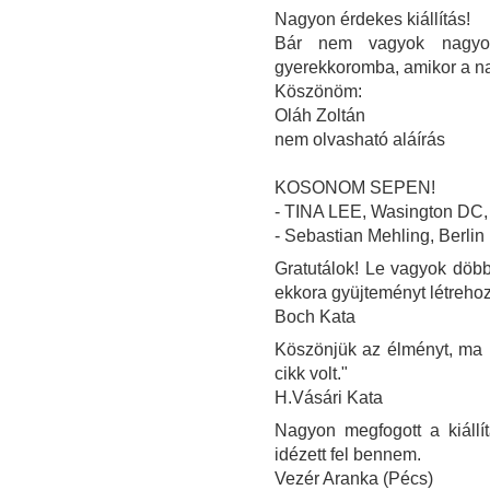
Nagyon érdekes kiállítás!
Bár nem vagyok nagyon
gyerekkoromba, amikor a n
Köszönöm:
Oláh Zoltán
nem olvasható aláírás
KOSONOM SEPEN!
- TINA LEE, Wasington DC
- Sebastian Mehling, Berlin
Gratutálok! Le vagyok döbbe
ekkora gyüjteményt létrehoz
Boch Kata
Köszönjük az élményt, ma ú
cikk volt."
H.Vásári Kata
Nagyon megfogott a kiállí
idézett fel bennem.
Vezér Aranka (Pécs)