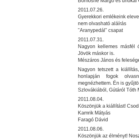
Bomósné Margó és unokái 
2011.07.26.
Gyerekkori emlékeink elev
nem olvasható aláírás
"Aranypedál" csapat
2011.07.31.
Nagyon kellemes másfél órát
Jövök máskor is.
Mészáros János és felesé
Nagyon tetszett a kiállít
honlapján fogok olvasn
megnézhettem. Én is gyűjtö
Szlovákiából, Gútáról Tóth
2011.08.04.
Köszönjük a kiállítást! Csod
Kamrik Mátyás
Faragó Dávid
2011.08.06.
Köszönjük az élményt! Noszt