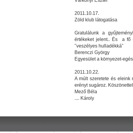
Várkonyi Eszter
2011.10.17.
Zöld klub látogatása
Gratulálunk a gyűjteményh
értékeket jelent.. És a f
"veszélyes hulladékká"
Berenczi György
Egyesület a környezet-egé
2011.10.22.
A múlt szeretete és elein
erényt sugároz. Köszönettel
Mező Béla
.... Károly