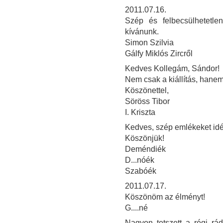
2011.07.16.
Szép és felbecsülhetetle
kívánunk.
Simon Szilvia
Gálfy Miklós Zircről
Kedves Kollegám, Sándor!
Nem csak a kiállítás, hanem
Köszönettel,
Söröss Tibor
I. Kriszta
Kedves, szép emlékeket idéző
Köszönjük!
Deméndiék
D...nóék
Szabóék
2011.07.17.
Köszönöm az élményt!
G....né
Nagyon tetszett a régi rád