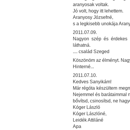
aranyosak voltak.
Jó volt, hogy itt lehettem.
Aranyosy Józsefné,
s a legkisebb unokája Aran
2011.07.09.
Nagyon szép és érdekes ki
láthatná.
.... család Szeged
Köszönöm az élményt. Nagy
Hinterné...
2011.07.10.
Kedves Sanyikám!
Már régóta készültem megnézn
Nejemmel és barátaimmal na
bővítsd, csinosítsd, ne hag
Kóger László
Kóger Lászlóné,
Leidék Attiláné
Apa