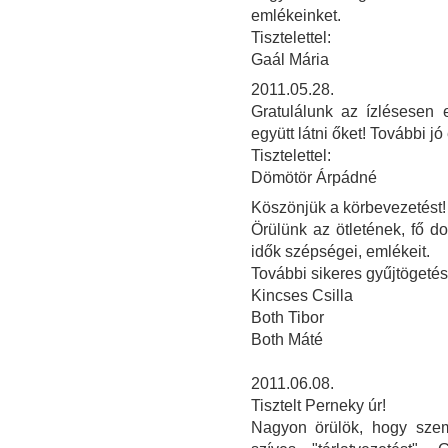
emlékeinket.
Tisztelettel:
Gaál Mária
2011.05.28.
Gratulálunk az ízlésesen e
együtt látni őket! További j
Tisztelettel:
Dömötör Árpádné
Köszönjük a körbevezetést!
Örülünk az ötletének, fő do
idők szépségei, emlékeit.
További sikeres gyűjtögetés
Kincses Csilla
Both Tibor
Both Máté
2011.06.08.
Tisztelt Perneky úr!
Nagyon örülök, hogy sze