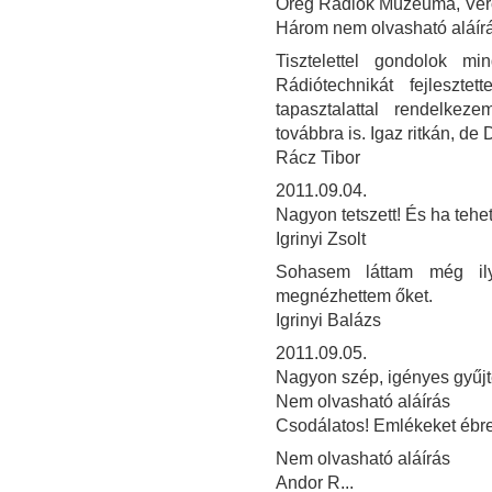
Öreg Rádiók Múzeuma, Verő
Három nem olvasható aláír
Tisztelettel gondolok m
Rádiótechnikát fejleszte
tapasztalattal rendelke
továbbra is. Igaz ritkán, de 
Rácz Tibor
2011.09.04.
Nagyon tetszett! És ha teh
Igrinyi Zsolt
Sohasem láttam még il
megnézhettem őket.
Igrinyi Balázs
2011.09.05.
Nagyon szép, igényes gyűjt
Nem olvasható aláírás
Csodálatos! Emlékeket ébres
Nem olvasható aláírás
Andor R...