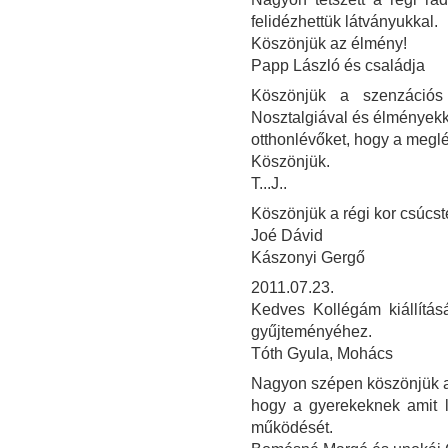
felidézhettük látványukkal.
Köszönjük az élmény!
Papp László és családja
Köszönjük a szenzációs 
Nosztalgiával és élményekke
otthonlévőket, hogy a meglé
Köszönjük.
T...J..
Köszönjük a régi kor csúcst
Joé Dávid
Kászonyi Gergő
2011.07.23.
Kedves Kollégám kiállítás
gyűjteményéhez.
Tóth Gyula, Mohács
Nagyon szépen köszönjük a ki
hogy a gyerekeknek amit l
működését.