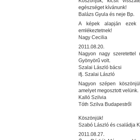
Köszönjük, kicsit vissza
egészséget kívánunk!
Balázs Gyula és neje Bp.
A képek alapján ezek 
emlékeztetnek!
Nagy Cecilia
2011.08.20.
Nagyon nagy szeretettel 
Gyönyörű volt.
Szalai László bácsi
ifj. Szalai László
Nagyon szépen köszönjük
amelyet megosztott velünk.
Kalló Szilvia
Tóth Szilva Budapestről
Köszönjük!
Szabó László és családja 
2011.08.27.