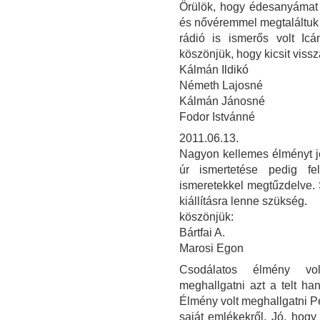
Örülök, hogy édesanyámat 
és nővéremmel megtaláltuk g
rádió is ismerős volt Icá
köszönjük, hogy kicsit vissz
Kálmán Ildikó
Németh Lajosné
Kálmán Jánosné
Fodor Istvánné
2011.06.13.
Nagyon kellemes élményt jel
úr ismertetése pedig fel
ismeretekkel megtűzdelve. 
kiállításra lenne szükség.
köszönjük:
Bártfai A.
Marosi Egon
Csodálatos élmény volt
meghallgatni azt a telt ha
Élmény volt meghallgatni Per
saját emlékekről. Jó, hog