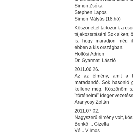
Simon Zsóka
Stephen Lapos
Simon Mátyás (18.hó)
Köszönettel tartozunk a cso
tájékoztatásért! Sok sikert,
is, hogy maradjon még i
ebben a kis országban.
Hollósi Adrien
Dr. Gyarmati László
2011.06.26.
Az az élmény, amit a ki
maradandó. Sok hasonló gy
kellene még. Köszönöm sz
"történelmi" idegenvezetéssel
Aranyosy Zoltán
2011.07.02.
Nagyszerű élmény volt, kös
Benkő ... Gizella
Vé... Vilmos