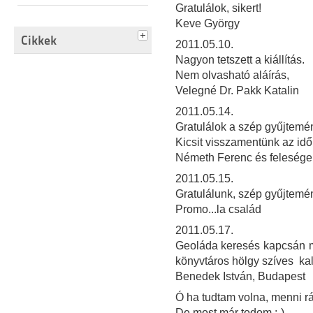
Gratulálok, sikert!
Keve György
Cikkek
2011.05.10.
Nagyon tetszett a kiállítás.
Nem olvasható aláírás,
Velegné Dr. Pakk Katalin
2011.05.14.
Gratulálok a szép gyűjtemé
Kicsit visszamentünk az időb
Németh Ferenc és feleség
2011.05.15.
Gratulálunk, szép gyűjtemé
Promo...la család
2011.05.17.
Geoláda keresés kapcsán m
könyvtáros hölgy szíves ka
Benedek István, Budapest
Ó ha tudtam volna, menni rád
De most már todom :-)