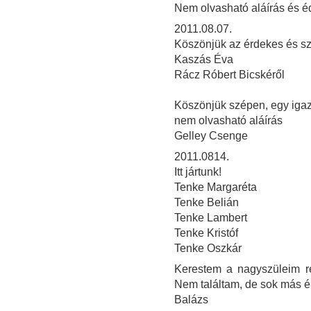
Nem olvasható aláírás és é
2011.08.07.
Köszönjük az érdekes és szép
Kaszás Éva
Rácz Róbert Bicskéről
Köszönjük szépen, egy igazi
nem olvasható aláírás
Gelley Csenge
2011.0814.
Itt jártunk!
Tenke Margaréta
Tenke Belián
Tenke Lambert
Tenke Kristóf
Tenke Oszkár
Kerestem a nagyszüleim ré
Nem találtam, de sok más 
Balázs