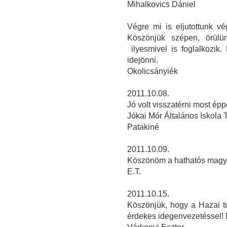
Mihalkovics Dániel
Végre mi is eljutottunk v
Köszönjük szépen, örülü
ilyesmivel is foglalkozik
idejönni.
Okolicsányiék
2011.10.08.
Jó volt visszatérni most ép
Jókai Mór Általános Iskola 
Patakiné
2011.10.09.
Köszönöm a hathatós magya
E.T.
2011.10.15.
Köszönjük, hogy a Hazai t
érdekes idegenvezetéssel! 