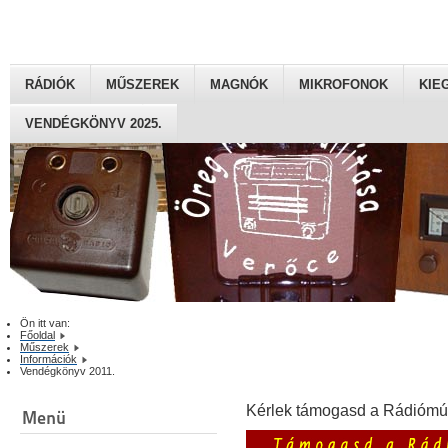
RÁDIÓK
MŰSZEREK
MAGNÓK
MIKROFONOK
KIE
VENDÉGKÖNYV 2025.
Ön itt van:
Főoldal
Műszerek
Információk
Vendégkönyv 2011.
Kérlek támogasd a Rádiómú
Menü