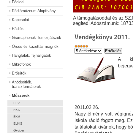
Főoldal
Rádiómúzeum Alapítvány
A támogatásoddal és az SZ
Kapcsolat
segíted! Adószámunk: 1873
Rádiók
Vendégkönyv 2011.
Gramaphonok- lemezjátszók
Órsós és kazettás magnók
Hangfalak, fejhallgatók
A kiá
Mikrofonok
bejegy
Erősítők
Anódpótlók,
transzformátorok
Műszerek
FFV
2011.02.26.
EKA
Nagy élmény volt végignéz
EKM
iskola rádió fogott meg. E
ELKIS
találatokat kívánok, hogy bő
Gyuber