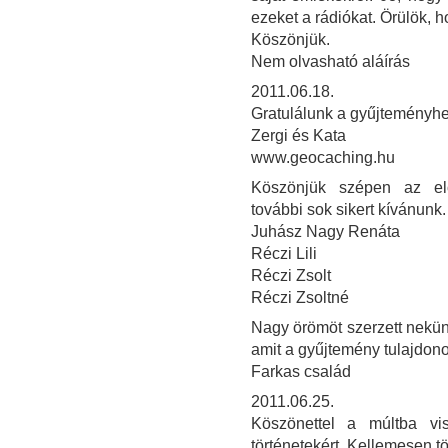
ezeket a rádiókat. Örülök, h
Köszönjük.
Nem olvasható aláírás
2011.06.18.
Gratulálunk a gyűjteményhez
Zergi és Kata
www.geocaching.hu
Köszönjük szépen az elő
további sok sikert kívánunk.
Juhász Nagy Renáta
Réczi Lili
Réczi Zsolt
Réczi Zsoltné
Nagy örömöt szerzett nekü
amit a gyűjtemény tulajdon
Farkas család
2011.06.25.
Köszönettel a múltba vi
történetekért. Kellemesen töl