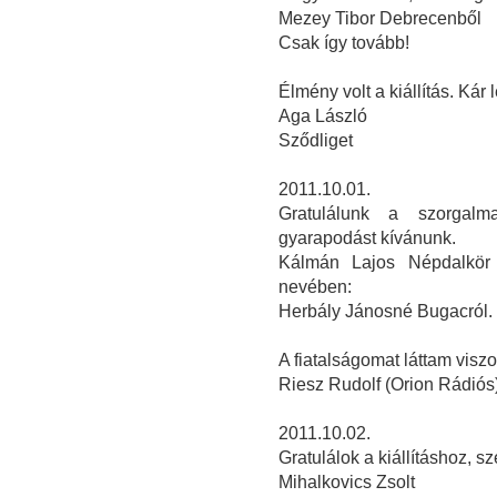
Mezey Tibor Debrecenből
Csak így tovább!
Élmény volt a kiállítás. Kár 
Aga László
Sződliget
2011.10.01.
Gratulálunk a szorgalm
gyarapodást kívánunk.
Kálmán Lajos Népdalkör 
nevében:
Herbály Jánosné Bugacról.
A fiatalságomat láttam visz
Riesz Rudolf (Orion Rádiós
2011.10.02.
Gratulálok a kiállításhoz, 
Mihalkovics Zsolt