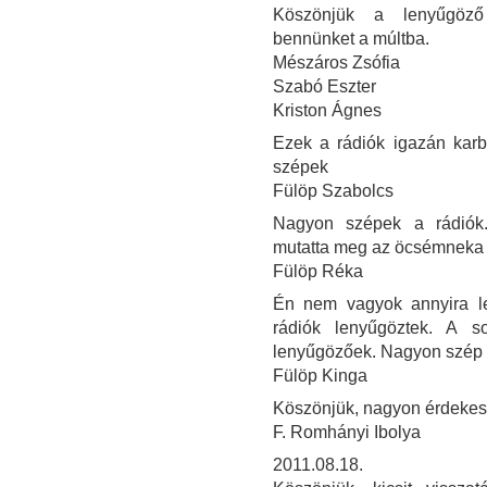
Köszönjük a lenyűgöző i
bennünket a múltba.
Mészáros Zsófia
Szabó Eszter
Kriston Ágnes
Ezek a rádiók igazán kar
szépek
Fülöp Szabolcs
Nagyon szépek a rádiók
mutatta meg az öcsémneka 
Fülöp Réka
Én nem vagyok annyira le
rádiók lenyűgöztek. A 
lenyűgözőek. Nagyon szép v
Fülöp Kinga
Köszönjük, nagyon érdekes 
F. Romhányi Ibolya
2011.08.18.