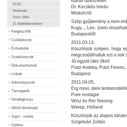
Baráti üdvözlettel:
HTSZ
Dr. Kecskés István
Neuberger
Miskolcról
Orion -EMG
Szép gyűjtemény a nem eld
ZL Rádiólaboratórium
Kugy.... Lev.. (nem olvashat
Kiegészítők
Budapestről
Csődobozok
2011.03.13.
Évfordulók
Köszönjük szépen, hogy egy
megcsodálhattuk ezt a sok 
Szakkönyvek
Jó együtt látni őket!
Dokumentumok
Putzl Andrea, Putzl Ferenc,
Budapest
Linkek
2011.04.05.
Adományozók
Erg movi, dere tentoonstelli
Támogatók
Pure nostagie
Vendégkönyv
Winz és Rer Niesing
Werep, Holland
NAVA filmhíradó
Köszönjük az alapos tárlatv
Sajtó - média
Szigetvári Zoltán
Galéria