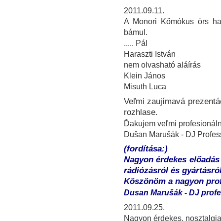
2011.09.11.
A Monori Kőmókus örs har
bámul.
..... Pál
Haraszti István
nem olvasható aláírás
Klein János
Misuth Luca
Veľmi zaujímavá prezentác
rozhlase.
Ďakujem veľmi profesionáln
Dušan Marušák - DJ Profess
(fordítása:)
Nagyon érdekes előadás 
rádiózásról és gyártásról
Köszönöm a nagyon profe
Dusan Marušák - DJ profe
2011.09.25.
Nagyon érdekes, nosztalgiaé