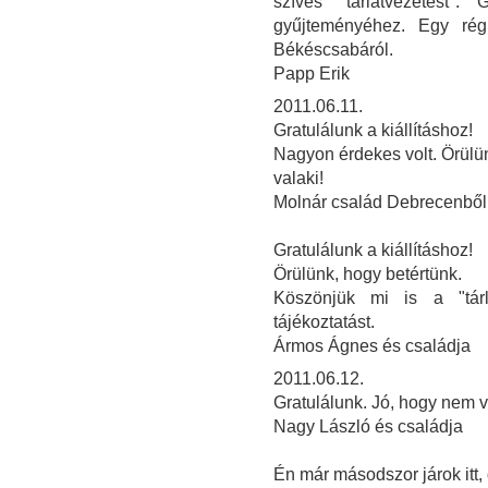
szíves "tárlatvezetést"
gyűjteményéhez. Egy rég
Békéscsabáról.
Papp Erik
2011.06.11.
Gratulálunk a kiállításhoz!
Nagyon érdekes volt. Örülün
valaki!
Molnár család Debrecenből
Gratulálunk a kiállításhoz!
Örülünk, hogy betértünk.
Köszönjük mi is a "tárla
tájékoztatást.
Ármos Ágnes és családja
2011.06.12.
Gratulálunk. Jó, hogy nem v
Nagy László és családja
Én már másodszor járok itt,