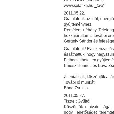
www.setafika.hu _@o"
2011.05.22.
Gratulálunk az időt, energi
gyűjteményhez.
Remélem néhány Telefongy
hozzájárultam a további e
Gergely Sándor és feleség
Gratulálunk! Ez szenzációs
és láthattuk, hogy nagyszül
Felbecsülhetetlen gyűjtemé
Emesz Henriett és Báva Z
Zseniálisak, köszönjük a tár
Továbi jó munkát.
Bóna Zsuzsa
2011.05.27.
Tisztelt Gyűjtő!
Köszönjük elhivatottságát
hogy lehetőséget teremtet