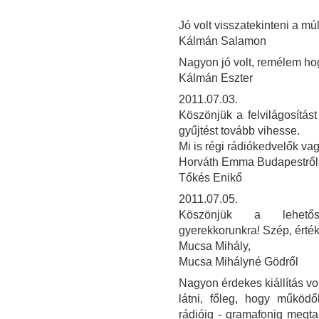
Jó volt visszatekinteni a múl
Kálmán Salamon
Nagyon jó volt, remélem ho
Kálmán Eszter
2011.07.03.
Köszönjük a felvilágosítás
gyűjtést tovább vihesse.
Mi is régi rádiókedvelők va
Horváth Emma Budapestről
Tőkés Enikő
2011.07.05.
Köszönjük a lehetősé
gyerekkorunkra! Szép, érték
Mucsa Mihály,
Mucsa Mihályné Gödről
Nagyon érdekes kiállítás vo
látni, főleg, hogy működ
rádióig - gramafonig megt