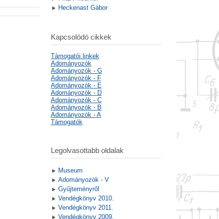
Heckenast Gábor
Kapcsolódó cikkek
Támogatói linkek
Adományozók
Adományozók - G
Adományozók - F
Adományozók - E
Adományozók - D
Adományozók - C
Adományozók - B
Adományozók - A
Támogatók
Legolvasottabb oldalak
Museum
Adományozók - V
Gyűjteményről
Vendégkönyv 2010.
Vendégkönyv 2011.
Vendégkönyv 2009.