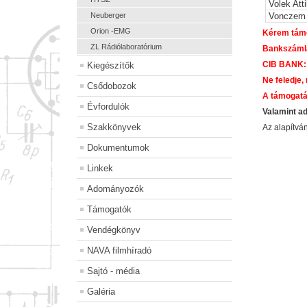
Volek Atti
Neuberger
Vonczem 
Orion -EMG
Kérem támo
ZL Rádiólaboratórium
Bankszám
CIB BANK:
Kiegészítők
Ne feledje,
Csődobozok
A támogatá
Évfordulók
Valamint a
Szakkönyvek
Az alapítv
Dokumentumok
Linkek
Adományozók
Támogatók
Vendégkönyv
NAVA filmhíradó
Sajtó - média
Galéria