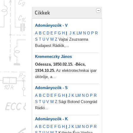
Cikkek
Adományozók - V
A
B
C
D
E
F
G
H
I
J
K
L
M
N
O
P
R
S
T
U
V
W
Z
Vajtai Zsuzsanna
Budapest Rádiók,...
Kremeneczky János
Odessza, 1850.02.15. -Bécs,
1934.10.25.
Az elektrotechnikai ipar
úttörője, a...
Adományozók - S
A
B
C
D
E
F
G
H
I
J
K
L
M
N
O
P
R
S
T
U
V
W
Z
Sági Botond Csongrád
Rádió...
Adományozók - K
A
B
C
D
E
F
G
H
I
J
K
L
M
N
O
P
R
S
T
U
V
W
Z
Kálmán Éva Verőce