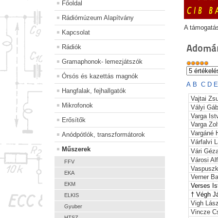
Főoldal
Rádiómúzeum Alapítvány
A támogatá
Kapcsolat
Adomán
Rádiók
Gramaphonok- lemezjátszók
Órsós és kazettás magnók
A
B
C
D
Hangfalak, fejhallgatók
Vajtai Z
Mikrofonok
Vályi Gáb
Varga Ist
Erősítők
Varga Zol
Vargáné H
Anódpótlók, transzformátorok
Várfalvi 
Műszerek
Vári Géz
Városi Al
FFV
Vaspuszk
EKA
Verner B
EKM
Verses
I
† Végh 
ELKIS
Vigh Lász
Gyuber
Vincze C
HTSZ