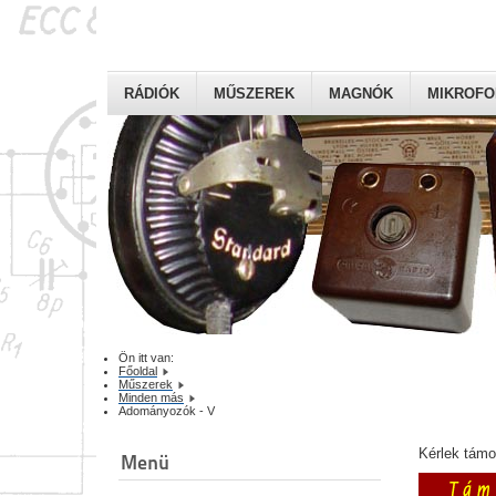
RÁDIÓK
MŰSZEREK
MAGNÓK
MIKROF
Ön itt van:
Főoldal
Műszerek
Minden más
Adományozók - V
Kérlek tám
Menü