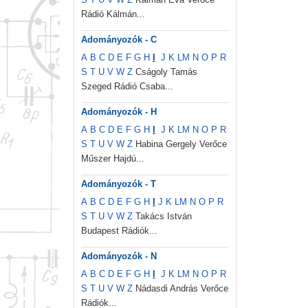
Rádió Kálmán...
Adományozók - C
A
B
C
D
E
F
G
H
I
J
K
L
M
N
O
P
R
S
T
U
V
W
Z
Cságoly Tamás
Szeged Rádió Csaba...
Adományozók - H
A
B
C
D
E
F
G
H
I
J
K
L
M
N
O
P
R
S
T
U
V
W
Z
Habina Gergely Verőce
Műszer Hajdú...
Adományozók - T
A
B
C
D
E
F
G
H
I
J
K
L
M
N
O
P
R
S
T
U
V
W
Z
Takács István
Budapest Rádiók...
Adományozók - N
A
B
C
D
E
F
G
H
I
J
K
L
M
N
O
P
R
S
T
U
V
W
Z
Nádasdi András Verőce
Rádiók...