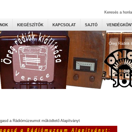
Keresés a honl
ONOK
KIEGÉSZÍTŐK
KAPCSOLAT
SAJTÓ
VENDÉGKÖNY
Öreg Rádiók 
ogasd a Rádiómúzeumot működtető Alapítványt