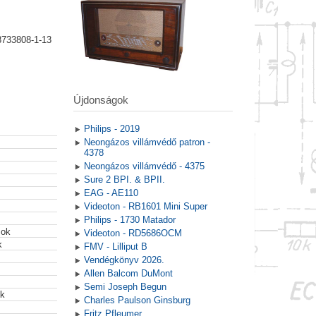
8733808-1-13
Újdonságok
Philips - 2019
Neongázos villámvédő patron -
4378
Neongázos villámvédő - 4375
Sure 2 BPI. & BPII.
EAG - AE110
Videoton - RB1601 Mini Super
Philips - 1730 Matador
mok
Videoton - RD5686OCM
k
FMV - Lilliput B
Vendégkönyv 2026.
Allen Balcom DuMont
Semi Joseph Begun
ek
Charles Paulson Ginsburg
Fritz Pfleumer