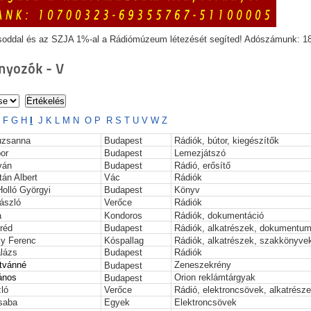
soddal és az SZJA 1%-al a Rádiómúzeum létezését segíted! Adószámunk: 1
yozók - V
E
F
G
H
I
J
K
L
M
N
O
P
R
S
T
U
V
W
Z
suzsanna
Budapest
Rádiók, bútor, kiegészítők
or
Budapest
Lemezjátszó
ván
Budapest
Rádió, erősítő
tán Albert
Vác
Rádiók
olló Györgyi
Budapest
Könyv
László
Verőce
Rádiók
a
Kondoros
Rádiók, dokumentáció
fréd
Budapest
Rádiók, alkatrészek, dokumentu
y Ferenc
Kóspallag
Rádiók, alkatrészek, szakkönyve
alázs
Budapest
Rádiók
stvánné
Zeneszekrény
Budapest
János
Orion reklámtárgyak
Budapest
ló
Verőce
Rádió, elektroncsövek, alkatrész
saba
Egyek
Elektroncsövek