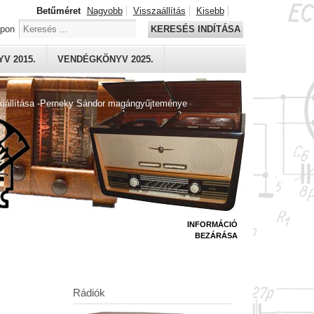
Betűméret
Nagyobb
Visszaállítás
Kisebb
apon
KERESÉS INDÍTÁSA
V 2015.
VENDÉGKÖNYV 2025.
kiállítása -Perneky Sándor magángyűjteménye
INFORMÁCIÓ
BEZÁRÁSA
Rádiók