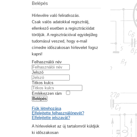
Belépés
Hírlevélre való feliratkozás.
Csak valós adatokkal regisztrálj,
ellenkező esetben a regisztrációdat
töröljük. A regisztrációval egyidejűleg
tudomásul veszed, hogy e-mail
címedre időszakosan hírlevelet fogsz
kapni!
Felhasználói név
Jelszó
Titkos kulcs
Emlékezzen rám
Belépés
Fiók létrehozása
Elfelejtette felhasználónevét?
Elfelejtette jelszavát?
A hírleveleket az új tartalomról küldjük
ki időszakosan