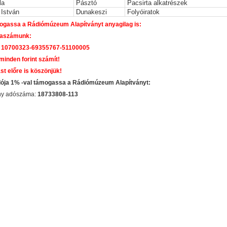
la
Pásztó
Pacsirta alkatrészek
István
Dunakeszi
Folyóiratok
gassa a Rádiómúzeum Alapítványt anyagilag is:
laszámunk:
 10700323-69355767-51100005
 minden forint számít!
st előre is köszönjük!
dója 1% -val támogassa a Rádiómúzeum Alapítványt:
ány adószáma:
18733808-113