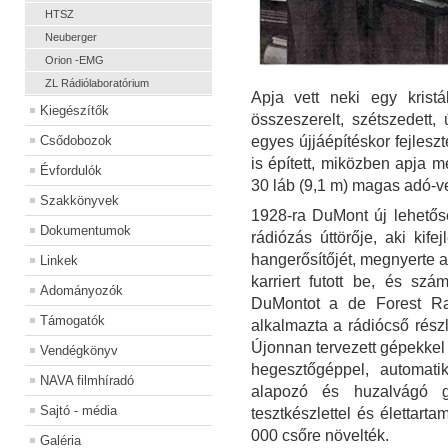
HTSZ
Neuberger
Orion -EMG
ZL Rádiólaboratórium
Apja vett neki egy kristá
Kiegészítők
összeszerelt, szétszedett, 
Csődobozok
egyes újjáépítéskor fejlesz
is épített, miközben apja 
Évfordulók
30 láb (9,1 m) magas adó-vev
Szakkönyvek
1928-ra DuMont új lehetősé
Dokumentumok
rádiózás úttörője, aki kife
hangerősítőjét, megnyerte a
Linkek
karriert futott be, és szám
Adományozók
DuMontot a de Forest R
Támogatók
alkalmazta a rádiócső rész
Újonnan tervezett gépekkel 
Vendégkönyv
hegesztőgéppel, automati
NAVA filmhíradó
alapozó és huzalvágó g
Sajtó - média
tesztkészlettel és élettart
000 csőre növelték.
Galéria