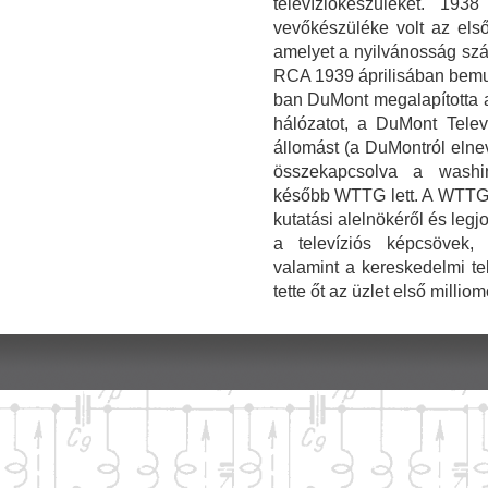
televíziókészüléket. 193
vevőkészüléke volt az első 
amelyet a nyilvánosság szá
RCA 1939 áprilisában bemuta
ban DuMont megalapította a
hálózatot, a DuMont Tele
állomást (a DuMontról eln
összekapcsolva a washi
később WTTG lett. A WTTG-
kutatási alelnökéről és legj
a televíziós képcsövek, 
valamint a kereskedelmi te
tette őt az üzlet első millio