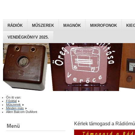
RÁDIÓK
MŰSZEREK
MAGNÓK
MIKROFONOK
KIE
VENDÉGKÖNYV 2025.
Ön itt van:
Főoldal
Műszerek
Minden más
Allen Balcom DuMont
Kérlek támogasd a Rádiómú
Menü