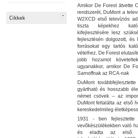
Amikor De Forest átvette C
rendszerét, DuMont a televí
Cikkek
W2XCD első televíziós ad
tiszta képekhez kató
kifejlesztésére lesz szük
fejlesztésén dolgozott, é
forrásokat egy tartós kat
vételhez. De Forest elutasít
jobb hozamot követelte
ugyanakkor, amikor De For
Sarnoffnak az RCA-nak
DuMont továbbfejlesztett
gyártható és hosszabb éle
német csövek – az importá
DuMont feltalálta az első 
kereskedelmileg életképessé 
1931 - ben fejlesztette 
vevőkészülékekben való has
és eladta az első ke