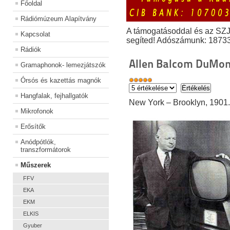
Főoldal
Rádiómúzeum Alapítvány
A támogatásoddal és az SZ
Kapcsolat
segíted! Adószámunk: 1873
Rádiók
Allen Balcom DuMon
Gramaphonok- lemezjátszók
Órsós és kazettás magnók
Hangfalak, fejhallgatók
New York – Brooklyn, 1901.
Mikrofonok
Erősítők
Anódpótlók,
transzformátorok
Műszerek
FFV
EKA
EKM
ELKIS
Gyuber