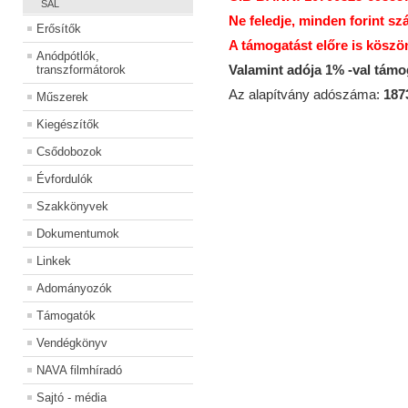
SAL
Ne feledje, minden forint sz
Erősítők
A támogatást előre is köszö
Anódpótlók,
Valamint adója 1% -val tám
transzformátorok
Az alapítvány adószáma:
187
Műszerek
Kiegészítők
Csődobozok
Évfordulók
Szakkönyvek
Dokumentumok
Linkek
Adományozók
Támogatók
Vendégkönyv
NAVA filmhíradó
Sajtó - média