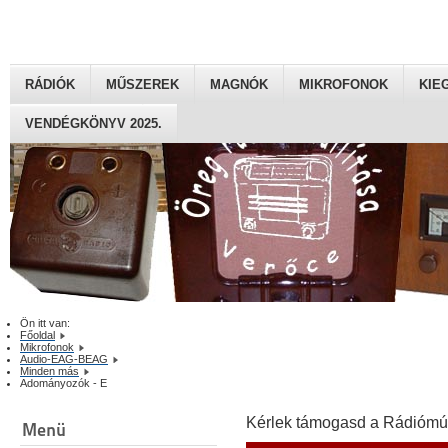
RÁDIÓK
MŰSZEREK
MAGNÓK
MIKROFONOK
KIE
VENDÉGKÖNYV 2025.
Ön itt van:
Főoldal
Mikrofonok
Audio-EAG-BEAG
Minden más
Adományozók - E
Kérlek támogasd a Rádiómú
Menü