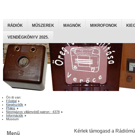
RÁDIÓK
MŰSZEREK
MAGNÓK
MIKROFONOK
KIE
VENDÉGKÖNYV 2025.
Ön itt van:
Főoldal
Kiegészítők
Philips
Neongázos villámvédő patron - 4378
Információk
Museum
Kérlek támogasd a Rádiómú
Menü