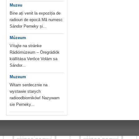
Muzeu
Bine ați venit la expoziția de
radiouri de epocă Mă numesc
Sándor Perneky și...
Múzeum
Vítajte na stránke
Rádiómúzeum – Öregrádiók
kiállítása Verőce Volám sa
Sándor...
Muzeum
Witam serdecznie na
wystawie starych
radioodbiorników! Nazywam
sie Perneky...