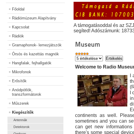
Főoldal
Rádiómúzeum Alapítvány
A támogatásoddal és az SZ
Kapcsolat
segíted! Adószámunk: 1873
Rádiók
Museum
Gramaphonok- lemezjátszók
Órsós és kazettás magnók
Hangfalak, fejhallgatók
Welcome to Radio Muse
Mikrofonok
I
t
Erősítők
(
Anódpótlók,
I
transzformátorok
i
Műszerek
di
E
Kiegészítők
continents as well. Pleas
Antennák
sometimes and you can see
can get new informations 
Detektorok
there's some special devic
Omikron