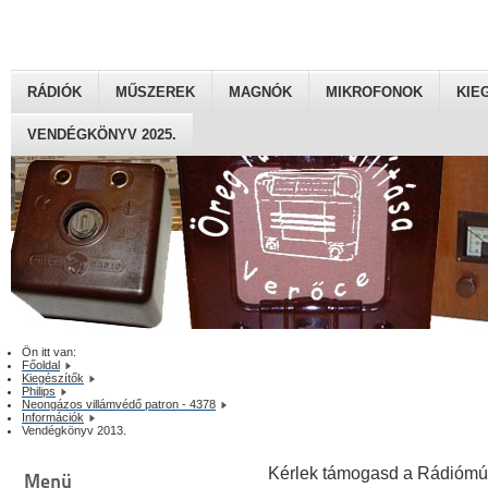
RÁDIÓK
MŰSZEREK
MAGNÓK
MIKROFONOK
KIE
VENDÉGKÖNYV 2025.
Ön itt van:
Főoldal
Kiegészítők
Philips
Neongázos villámvédő patron - 4378
Információk
Vendégkönyv 2013.
Kérlek támogasd a Rádiómú
Menü