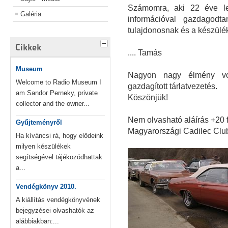
Számomra, aki 22 éve le
Galéria
információval gazdagodt
tulajdonosnak és a készül
Cikkek
.... Tamás
Museum
Nagyon nagy élmény vol
Welcome to Radio Museum I
gazdagított tárlatvezetés.
am Sandor Perneky, private
Köszönjük!
collector and the owner...
Nem olvasható aláírás +20 
Gyűjteményről
Magyarországi Cadilec Clu
Ha kíváncsi rá, hogy elődeink
milyen készülékek
segítségével tájékozódhattak
a...
Vendégkönyv 2010.
A kiállítás vendégkönyvének
bejegyzései olvashatók az
alábbiakban:...