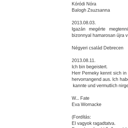
Kóródi Nóra
Balogh Zsuzsanna
2013.08.03.
Igazán megérte megtenn
bizonnyal hamarosan újra v
Négyeri család Debrecen
2013.08.11.
Ich bin begeistert.
Herr Perneky kennt sich in 
hervorrangend aus. Ich hab
kannte und vermutlich nir
W... Fate
Eva Wornacke
(Fordítás:
El vagyok ragadtatva.