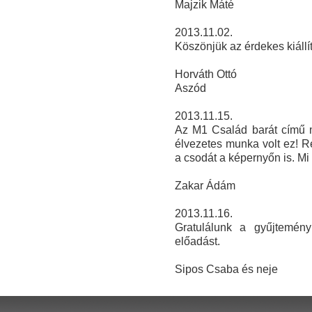
Majzik Máté
2013.11.02.
Köszönjük az érdekes kiállít
Horváth Ottó
Aszód
2013.11.15.
Az M1 Család barát című mű
élvezetes munka volt ez! R
a csodát a képernyőn is. Mi
Zakar Ádám
2013.11.16.
Gratulálunk a gyűjtemény
előadást.
Sipos Csaba és neje