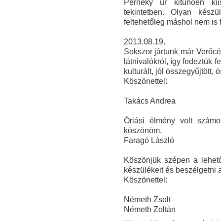
Perneky úr kitűnően kii
tekintetben. O
lyan készü
feltehetőleg máshol nem is 
2013.08.19.
Sokszor jártunk már Verőcén
látnivalókról, így fedeztük
kulturált, jól összegyűjtött,
Köszönettel:
Takács Andrea
Óriási élmény volt szám
köszönöm.
Faragó László
Köszönjük szépen a lehető
készülékeit és beszélgetni 
Köszönettel:
Németh Zsolt
Németh Zoltán