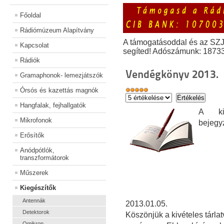
Főoldal
Rádiómúzeum Alapítvány
A támogatásoddal és az SZ
Kapcsolat
segíted! Adószámunk: 1873
Rádiók
Vendégkönyv 2013.
Gramaphonok- lemezjátszók
Órsós és kazettás magnók
Hangfalak, fejhallgatók
A kiá
Mikrofonok
bejegy
Erősítők
Anódpótlók,
transzformátorok
Műszerek
Kiegészítők
Antennák
2013.01.05.
Detektorok
Köszönjük a kivételes tárla
Omikron