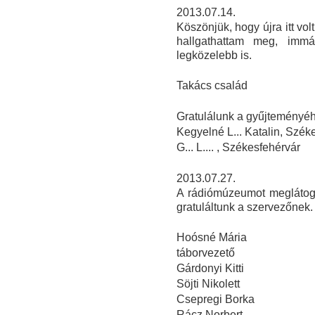
2013.07.14.
Köszönjük, hogy újra itt vo
hallgathattam meg, imm
legközelebb is.
Takács család
Gratulálunk a gyűjteményéhe
Kegyelné L... Katalin, Szék
G... L.... , Székesfehérvár
2013.07.27.
A rádiómúzeumot meglátoga
gratuláltunk a szervezőnek.
Hoósné Mária
táborvezető
Gárdonyi Kitti
Söjti Nikolett
Csepregi Borka
Rácz Norbert