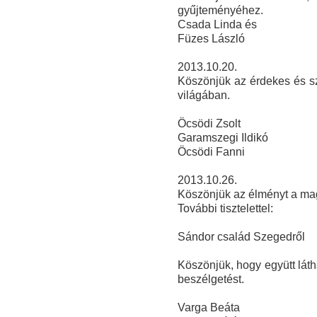
gyűjteményéhez.
Csada Linda és
Füze
s László
2013.10.20.
Köszönjük az érdekes és sz
világában.
Öcsödi Zsolt
Garamszegi Ildikó
Öcsödi Fanni
2013.10.26.
Köszönjük az élményt a ma
További tisztelettel:
Sándor család Szegedről
Köszönjük, hogy együtt láth
beszélgetést.
Varga Beáta