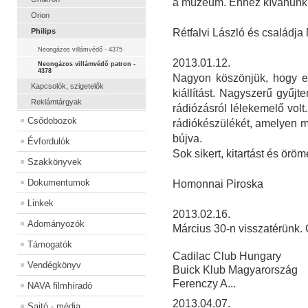
a múzeum. Ehhez kívánunk s
Orion
Philips
Rétfalvi László és családja
Neongázos villámvédő - 4375
2013.01.12.
Neongázos villámvédő patron -
4378
Nagyon köszönjük, hogy e
Kapcsolók, szigetelők
kiállítást. Nagyszerű gyűjt
Reklámtárgyak
rádiózásról lélekemelő volt
Csődobozok
rádiókészülékét, amelyen m
bújva.
Évfordulók
Sok sikert, kitartást és örö
Szakkönyvek
Dokumentumok
Homonnai Piroska
Linkek
2013.02.16.
Adományozók
Március 30-n visszatérünk.
Támogatók
Cadilac Club Hungary
Vendégkönyv
Buick Klub Magyarország
Ferenczy A...
NAVA filmhíradó
2013.04.07.
Sajtó - média