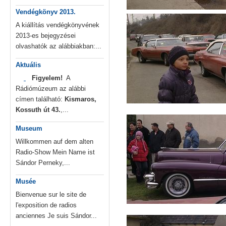
Vendégkönyv 2013.
A kiállítás vendégkönyvének
2013-es bejegyzései
olvashatók az alábbiakban:...
Aktuális
Figyelem!
A
Rádiómúzeum az alábbi
címen található:
Kismaros,
Kossuth út 43.
,...
Museum
Willkommen auf dem alten
Radio-Show Mein Name ist
Sándor Perneky,...
Musée
Bienvenue sur le site de
l'exposition de radios
anciennes Je suis Sándor...