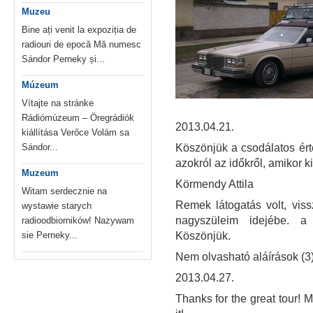
Muzeu
Bine ați venit la expoziția de
radiouri de epocă Mă numesc
Sándor Perneky și...
Múzeum
Vítajte na stránke
Rádiómúzeum – Öregrádiók
2013.04.21.
kiállítása Verőce Volám sa
Sándor...
Köszönjük a csodálatos ért
azokról az időkről, amikor 
Muzeum
Körmendy Attila
Witam serdecznie na
Remek látogatás volt, vis
wystawie starych
nagyszüleim idejébe. a "
radioodbiorników! Nazywam
sie Perneky...
Köszönjük.
Nem olvasható aláírások (3
2013.04.27.
Thanks for the great tour! M