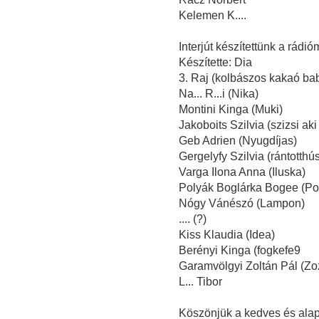
Kelemen K....
Interjút készítettünk a rádi
Készítette: Dia
3. Raj (kolbászos kakaó bab
Na... R...i (Nika)
Montini Kinga (Muki)
Jakoboits Szilvia (szizsi aki 
Geb Adrien (Nyugdíjas)
Gergelyfy Szilvia (rántotthú
Varga Ilona Anna (Iluska)
Polyák Boglárka Bogee (Po
Nógy Vánészó (Lampon)
.... (?)
Kiss Klaudia (Idea)
Berényi Kinga (fogkefe9
Garamvölgyi Zoltán Pál (Zozi
L... Tibor
Köszönjük a kedves és alap