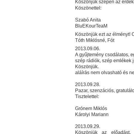
Köszönjük szépen az érdeke
Köszönettel:
Szabó Anita
BluEKourTeaM
Köszönjük ezt az élményt! C
Tóth Miklósné, Fót
2013.09.06.
A gyűjtemény csodálatos, e
szép rádiók, szép emlékek j
Köszönjük.
aláírás nem olvasható és ne
2013.09.28.
Pazar, szenzációs, gratulálo
Tisztelettel:
Grónem Miklós
Károlyi Mariann
2013
.09.29.
Köszönjük az előadást, 