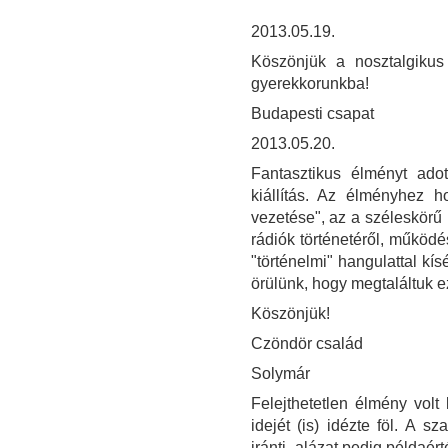
2013.05.19.
Köszönjük a nosztalgikus
gyerekkorunkba!
Budapesti csapat
2013.05.20.
Fantasztikus élményt ad
kiállítás. Az élményhez ho
vezetése", az a széleskörű 
rádiók történetéről, működé
"történelmi" hangulattal kí
örülünk, hogy megtaláltuk e
Köszönjük!
Czöndör család
Solymár
Felejthetetlen élmény volt 
idejét (is) idézte föl. A 
iránti -alázat pedig példaér