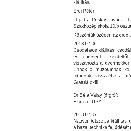
kiállítás.
Érdi Péter
Itt járt a Puskás Tivadar
Szakközépiskola 10/b osztá
Köszönjük szépen az érdeke
2013.07.06.
Csodálatos kiállítás, csod
és represent a kezdettől 
visszahozta a gyermekkori
Ennek a múzeumnak kel
mindenki visszaélje a múl
Gratulálok!!!!
Dr Béla Vajay (őrgróf)
Florida - USA
2013.07.07.
Nagyon tetszett a kiállítás, 
a hazai technika fejlődését 