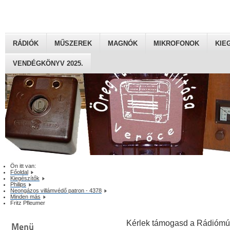
RÁDIÓK
MŰSZEREK
MAGNÓK
MIKROFONOK
KIE
VENDÉGKÖNYV 2025.
Ön itt van:
Főoldal
Kiegészítők
Philips
Neongázos villámvédő patron - 4378
Minden más
Fritz Pfleumer
Kérlek támogasd a Rádiómú
Menü