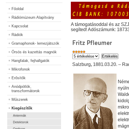
Főoldal
Rádiómúzeum Alapítvány
A támogatásoddal és az SZ
Kapcsolat
segíted! Adószámunk: 1873
Rádiók
Fritz Pfleumer
Gramaphonok- lemezjátszók
Órsós és kazettás magnók
Hangfalak, fejhallgatók
Salzburg
,
1881.03.20. – Ra
Mikrofonok
Erősítők
Német
Anódpótlók,
nyúln
transzformátorok
Wald
Műszerek
kido
mik
Kiegészítők
elek
Antennák
elek
Detektorok
mágn
Omikron