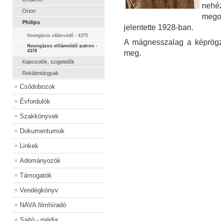
nehé
Orion
mego
Philips
jelentette 1928-ban.
Neongázos villámvédő - 4375
A mágnesszalag a képrögzí
Neongázos villámvédő patron -
4378
meg.
Kapcsolók, szigetelők
Reklámtárgyak
Csődobozok
Évfordulók
Szakkönyvek
Dokumentumok
Linkek
Adományozók
Támogatók
Vendégkönyv
NAVA filmhíradó
Sajtó - média