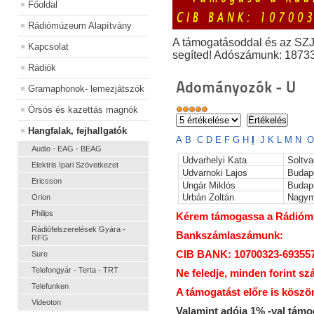
Főoldal
Rádiómúzeum Alapítvány
A támogatásoddal és az SZ
Kapcsolat
segíted! Adószámunk: 1873
Rádiók
Adományozók - U
Gramaphonok- lemezjátszók
Órsós és kazettás magnók
Hangfalak, fejhallgatók
A
B
C
D
E
F
G
H
I
J
K
L
M
N
O
Audio - EAG - BEAG
Udvarhelyi Kata
Soltva
Elektris Ipari Szövetkezet
Udvarnoki Lajos
Budap
Ericsson
Ungár Miklós
Budap
Urbán Zoltán
Nagym
Orion
Philips
Kérem támogassa a Rádiómúz
Rádiófelszerelések Gyára -
Bankszámlaszámunk:
RFG
CIB BANK: 10700323-69355
Sure
Telefongyár - Terta - TRT
Ne feledje, minden forint sz
Telefunken
A támogatást előre is köszö
Videoton
Valamint adója 1% -val tám