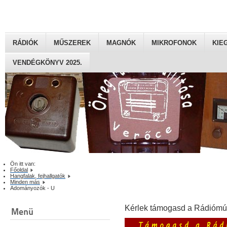
RÁDIÓK
MŰSZEREK
MAGNÓK
MIKROFONOK
KIE
VENDÉGKÖNYV 2025.
Ön itt van:
Főoldal
Hangfalak, fejhallgatók
Minden más
Adományozók - U
Kérlek támogasd a Rádiómú
Menü