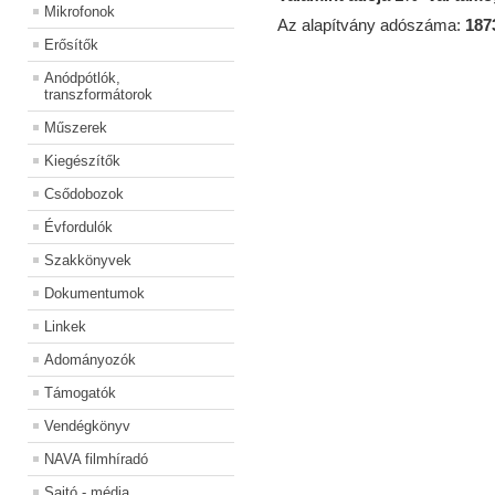
Mikrofonok
Az alapítvány adószáma:
187
Erősítők
Anódpótlók,
transzformátorok
Műszerek
Kiegészítők
Csődobozok
Évfordulók
Szakkönyvek
Dokumentumok
Linkek
Adományozók
Támogatók
Vendégkönyv
NAVA filmhíradó
Sajtó - média