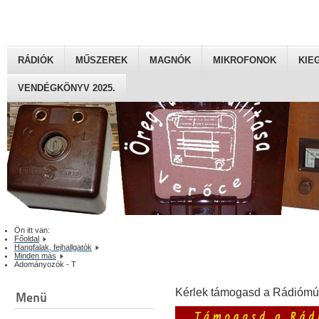
RÁDIÓK
MŰSZEREK
MAGNÓK
MIKROFONOK
KIE
VENDÉGKÖNYV 2025.
Ön itt van:
Főoldal
Hangfalak, fejhallgatók
Minden más
Adományozók - T
Kérlek támogasd a Rádiómú
Menü