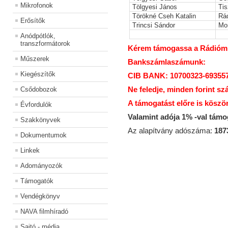
Mikrofonok
Tölgyesi János
Tis
Törökné Cseh Katalin
Rá
Erősítők
Trincsi Sándor
Mo
Anódpótlók,
transzformátorok
Kérem támogassa a Rádiómúz
Műszerek
Bankszámlaszámunk:
Kiegészítők
CIB BANK: 10700323-69355
Ne feledje, minden forint sz
Csődobozok
A támogatást előre is köszö
Évfordulók
Valamint adója 1% -val tám
Szakkönyvek
Az alapítvány adószáma:
187
Dokumentumok
Linkek
Adományozók
Támogatók
Vendégkönyv
NAVA filmhíradó
Sajtó - média