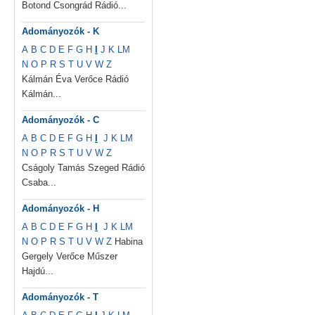
Botond Csongrád Rádió...
Adományozók - K
A
B
C
D
E
F
G
H
I
J
K
L
M
N
O
P
R
S
T
U
V
W
Z
Kálmán Éva Verőce Rádió
Kálmán...
Adományozók - C
A
B
C
D
E
F
G
H
I
J
K
L
M
N
O
P
R
S
T
U
V
W
Z
Cságoly Tamás Szeged Rádió
Csaba...
Adományozók - H
A
B
C
D
E
F
G
H
I
J
K
L
M
N
O
P
R
S
T
U
V
W
Z
Habina
Gergely Verőce Műszer
Hajdú...
Adományozók - T