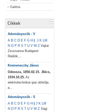
Galéria
Cikkek
Adományozók - V
A
B
C
D
E
F
G
H
I
J
K
L
M
N
O
P
R
S
T
U
V
W
Z
Vajtai
Zsuzsanna Budapest
Rádiók,...
Kremeneczky János
Odessza, 1850.02.15. -Bécs,
1934.10.25.
Az
elektrotechnikai ipar úttörője,
a...
Adományozók - S
A
B
C
D
E
F
G
H
I
J
K
L
M
N
O
P
R
S
T
U
V
W
Z
Sági