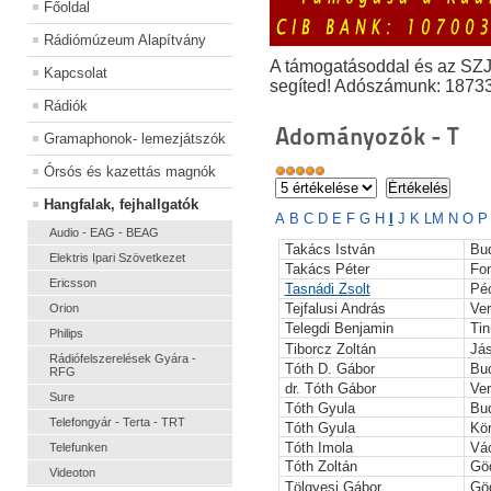
Főoldal
Rádiómúzeum Alapítvány
A támogatásoddal és az SZ
Kapcsolat
segíted! Adószámunk: 1873
Rádiók
Adományozók - T
Gramaphonok- lemezjátszók
Órsós és kazettás magnók
Hangfalak, fejhallgatók
A
B
C
D
E
F
G
H
I
J
K
L
M
N
O
Audio - EAG - BEAG
Takács István
Bu
Elektris Ipari Szövetkezet
Takács Péter
Fo
Ericsson
Tasnádi Zsolt
Pé
Tejfalusi András
Ve
Orion
Telegdi Benjamin
Ti
Philips
Tiborcz Zoltán
Já
Rádiófelszerelések Gyára -
Tóth D. Gábor
Bu
RFG
dr. Tóth Gábor
Ve
Sure
Tóth Gyula
Bu
Telefongyár - Terta - TRT
Tóth Gyula
Kö
Tóth Imola
Vá
Telefunken
Tóth Zoltán
Göd
Videoton
Tölgyesi Gábor
Gö