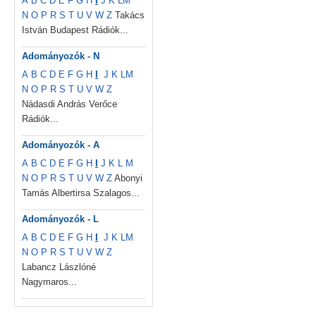
A
B
C
D
E
F
G
H
I
J
K
L
M
N
O
P
R
S
T
U
V
W
Z
Takács
István Budapest Rádiók...
Adományozók - N
A
B
C
D
E
F
G
H
I
J
K
L
M
N
O
P
R
S
T
U
V
W
Z
Nádasdi András Verőce
Rádiók...
Adományozók - A
A
B
C
D
E
F
G
H
I
J
K
L
M
N
O
P
R
S
T
U
V
W
Z
Abonyi
Tamás Albertirsa Szalagos...
Adományozók - L
A
B
C
D
E
F
G
H
I
J
K
L
M
N
O
P
R
S
T
U
V
W
Z
Labancz Lászlóné
Nagymaros...