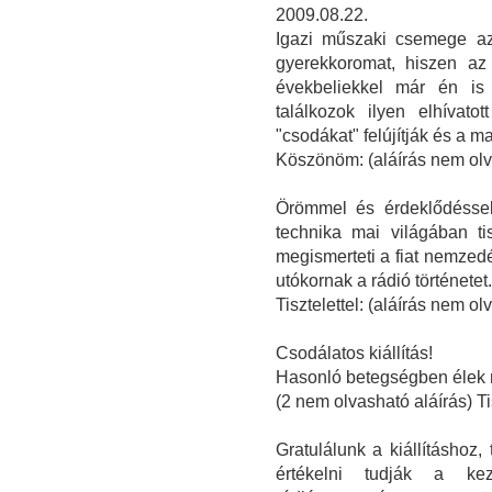
2009.08.22.
Igazi műszaki csemege az
gyerekkoromat, hiszen az 
évekbeliekkel már én is
találkozok ilyen elhívat
"csodákat" felújítják és a m
Köszönöm: (aláírás nem olv
Örömmel és érdeklődéssel 
technika mai világában tis
megismerteti a fiat nemzed
utókornak a rádió történetet.
Tisztelettel: (aláírás nem o
Csodálatos kiállítás!
Hasonló betegségben élek 
(2 nem olvasható aláírás) T
Gratulálunk a kiállításhoz,
értékelni tudják a ke