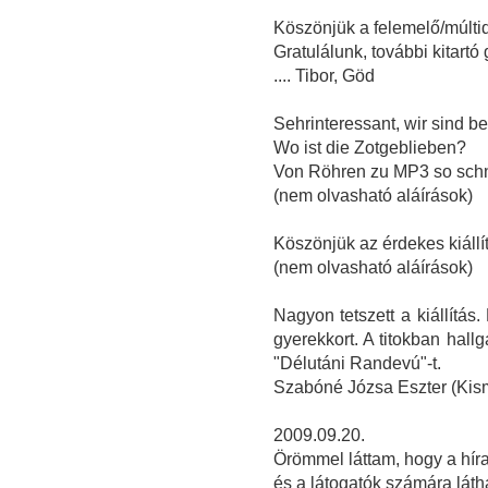
Köszönjük a felemelő/múltid
Gratulálunk, további kitart
.... Tibor, Göd
Sehrinteressant, wir sind b
Wo ist die Zotgeblieben?
Von Röhren zu MP3 so schn
(nem olvasható aláírások)
Köszönjük az érdekes kiállít
(nem olvasható aláírások)
Nagyon tetszett a kiállítás
gyerekkort. A titokban hall
"Délutáni Randevú"-t.
Szabóné Józsa Eszter (Kis
2009.09.20.
Örömmel láttam, hogy a hírad
és a látogatók számára látha