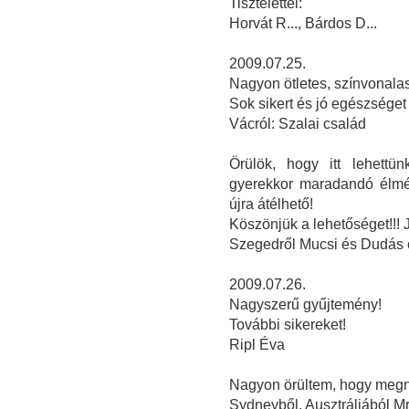
Tisztelettel:
Horvát R..., Bárdos D...
2009.07.25.
Nagyon ötletes, színvonalas 
Sok sikert és jó egészséget
Vácról: Szalai család
Örülök, hogy itt lehettün
gyerekkor maradandó élmén
újra átélhető!
Köszönjük a lehetőséget!!!
Szegedről Mucsi és Dudás 
2009.07.26.
Nagyszerű gyűjtemény!
További sikereket!
Ripl Éva
Nagyon örültem, hogy megnéz
Sydneyből, Ausztráliából M