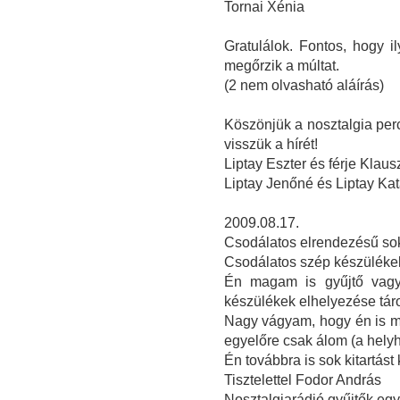
Tornai Xénia
Gratulálok. Fontos, hogy 
megőrzik a múltat.
(2 nem olvasható aláírás)
Köszönjük a nosztalgia perc
visszük a hírét!
Liptay Eszter és férje Klau
Liptay Jenőné és Liptay Ka
2009.08.17.
Csodálatos elrendezésű sok
Csodálatos szép készüléke
Én magam is gyűjtő vagy
készülékek elhelyezése tár
Nagy vágyam, hogy én is m
egyelőre csak álom (a helyh
Én továbbra is sok kitartást
Tisztelettel Fodor András
Nosztalgiarádió gyűjtők eg