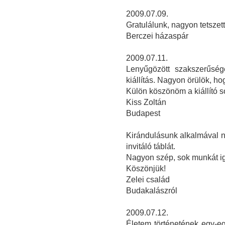
2009.07.09.
Gratulálunk, nagyon tetszett 
Berczei házaspár
2009.07.11.
Lenyűgözött szakszerűség
kiállítás. Nagyon örülök, hog
Külön köszönöm a kiállító so
Kiss Zoltán
Budapest
Kirándulásunk alkalmával na
invitáló táblát.
Nagyon szép, sok munkát igé
Köszönjük!
Zelei család
Budakalászról
2009.07.12.
Életem történetének egy-egy