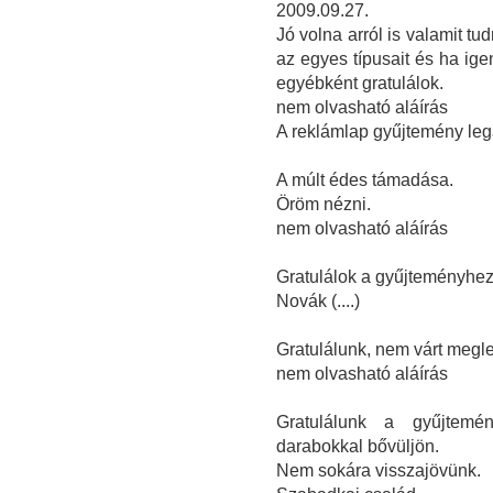
2009.09.27.
Jó volna arról is valamit tud
az egyes típusait és ha ige
egyébként gratulálok.
nem olvasható aláírás
A reklámlap gyűjtemény lega
A múlt édes támadása.
Öröm nézni.
nem olvasható aláírás
Gratulálok a gyűjteményhez
Novák (....)
Gratulálunk, nem várt megl
nem olvasható aláírás
Gratulálunk a gyűjtemé
darabokkal bővüljön.
Nem sokára visszajövünk.