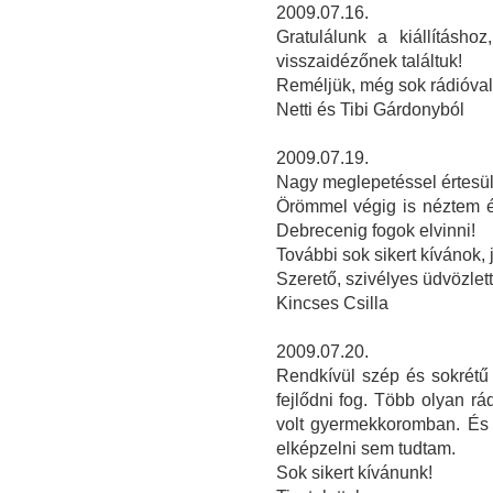
2009.07.16.
Gratulálunk a kiállításho
visszaidézőnek találtuk!
Reméljük, még sok rádióval 
Netti és Tibi Gárdonyból
2009.07.19.
Nagy meglepetéssel értesülte
Örömmel végig is néztem é
Debrecenig fogok elvinni!
További sok sikert kívánok,
Szerető, szivélyes üdvözlett
Kincses Csilla
2009.07.20.
Rendkívül szép és sokrétű k
fejlődni fog. Több olyan rá
volt gyermekkoromban. És 
elképzelni sem tudtam.
Sok sikert kívánunk!