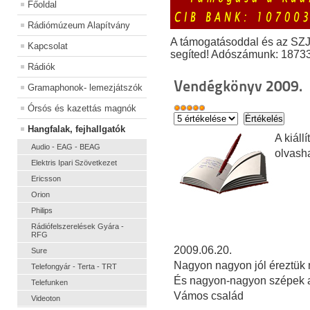
Főoldal
Rádiómúzeum Alapítvány
A támogatásoddal és az SZ
Kapcsolat
segíted! Adószámunk: 1873
Rádiók
Vendégkönyv 2009.
Gramaphonok- lemezjátszók
Órsós és kazettás magnók
Hangfalak, fejhallgatók
A kiál
Audio - EAG - BEAG
olvash
Elektris Ipari Szövetkezet
Ericsson
Orion
Philips
Rádiófelszerelések Gyára -
RFG
2009.06.20.
Sure
Nagyon nagyon jól éreztük m
Telefongyár - Terta - TRT
És nagyon-nagyon szépek a
Telefunken
Vámos család
Videoton