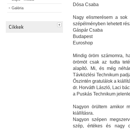
Dósa Csaba
Galéria
Nagy elismerésem a sok m
szépélményben lehetett rés
Cikkek
Gáspár Csaba
Budapest
Euroshop
Mindig öröm számomra, ha e
örömöt csak az tudta teté
alapító. Mi, és még néhá
Távközlési Technikum padjai
Őszintén gratulálok a kiállít
dr. Horváth László, Laci bác
a Puskás Technikum jelenle
Nagyon örültem amikor m
kiállításra.
Nagyon szépen megszerve
szép, értékes és nagy da