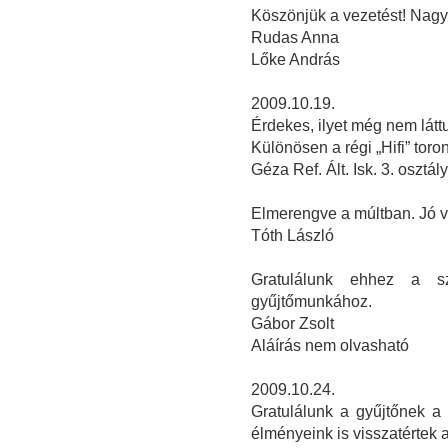
Köszönjük a vezetést! Nagyo
Rudas Anna
Lőke András
2009.10.19.
Érdekes, ilyet még nem látt
Különösen a régi „Hifi” toron
Géza Ref. Ált. Isk. 3. osztál
Elmerengve a múltban. Jó v
Tóth László
Gratulálunk ehhez a sz
gyűjtőmunkához.
Gábor Zsolt
Aláírás nem olvasható
2009.10.24.
Gratulálunk a gyűjtőnek a 
élményeink is visszatértek a 