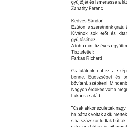
gyűjtőjét és ismertesse a l
Zanathy Ferenc
Kedves Sándor!
Ezúton is szeretnénk gratulál
Kívánok sok erőt és kita
gyűjtéséhez.
A több mint tíz éves együt
Tisztelettel:
Farkas Richárd
Gratulálunk ehhez a szép
benne. Egészséget és sok
bővíteni, szépíteni. Minden
Nagyon érdekes volt a megn
Lukács család
"Csak akkor születtek nagy
ha bátrak voltak akik mertek
s ha százszor tudtak bátrak 
százszor bátrak és viharvert