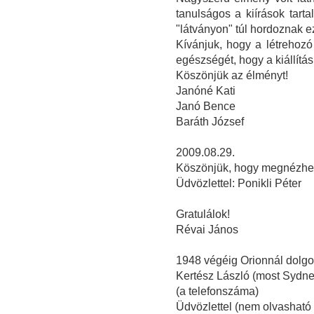
tanulságos a kiírások tart
"látványon" túl hordoznak e
Kívánjuk, hogy a létrehozó
egészségét, hogy a kiállítá
Köszönjük az élményt!
Janóné Kati
Janó Bence
Baráth József
2009.08.29.
Köszönjük, hogy megnézhette
Üdvözlettel: Ponikli Péter
Gratulálok!
Révai János
1948 végéig Orionnál dolg
Kertész László (most Sydney
(a telefonszáma)
Üdvözlettel (nem olvasható 