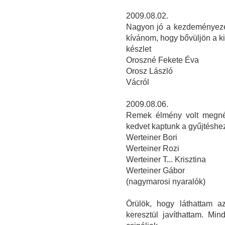
2009.08.02.
Nagyon jó a kezdeményezés
kívánom, hogy bővüljön a kiá
készlet
Oroszné Fekete Éva
Orosz László
Vácról
2009.08.06.
Remek élmény volt megnézn
kedvet kaptunk a gyűjtéshe
Werteiner Bori
Werteiner Rozi
Werteiner T... Krisztina
Werteiner Gábor
(nagymarosi nyaralók)
Örülök, hogy láthattam a
keresztül javíthattam. Min