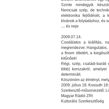
Szinte mindegyik készülé
Nemcsak szép, de technika
elektronika fejlődését, a
kívánok a folytatáshoz, és s
.... és neje
2009.07.14.
Csodálatos a kiállítás, n
megrendezve. Hangulatos, i
a finom ötletért, a kiegész
kitűnőek!
Régi, szép, családi-barát
több) korszakról, amelye
determinált.
Köszönöm az élményt, melye
2009. július 18. Kossuth 1
Szerkesztő-műsorvezető: Li
Magyar Rádió ZRt
Kulturális Szerkesztőség