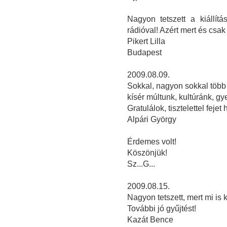
Nagyon tetszett a kiállít
rádióval! Azért mert és csak
Pikert Lilla
Budapest
2009.08.09.
Sokkal, nagyon sokkal több 
kísér múltunk, kultúránk, g
Gratulálok, tisztelettel fejet 
Alpári György
Érdemes volt!
Köszönjük!
Sz...G...
2009.08.15.
Nagyon tetszett, mert mi is 
További jó gyűjtést!
Kazát Bence