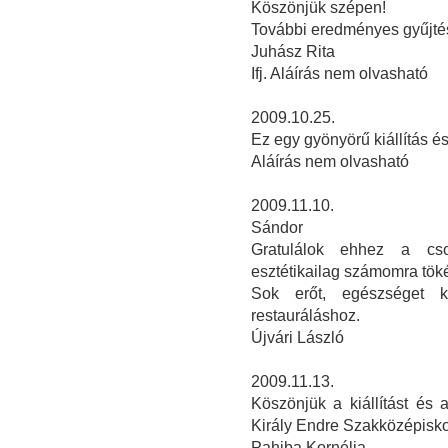
Köszönjük szépen!
További eredményes gyűjtés
Juhász Rita
Ifj. Aláírás nem olvasható
2009.10.25.
Ez egy gyönyörű kiállítás 
Aláírás nem olvasható
2009.11.10.
Sándor
Gratulálok ehhez a csod
esztétikailag számomra töké
Sok erőt, egészséget 
restauráláshoz.
Újvári László
2009.11.13.
Köszönjük a kiállítást és 
Király Endre Szakközépisko
Pahiba Kornélia