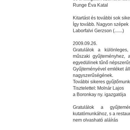
Runge Éva Katal
Kitartást és további sok sike
Így tovább. Nagyon szépek a
Laborfalvi Gerzson (.......)
2009.09.26.
Gratulálok a különleges, 
műszaki gyűjteményhez, a
egyedülinek tűnő népszerűs
Gyűjteményével emléket állí
nagyszerűségének.
További sikeres gyűjtőmunk
Tisztelettel: Molnár Lajos
a Boronkay ny. igazgatója
Gratulálok a gyűjtemé
kutatómunkához, s a restau
nem olvasható aláírás