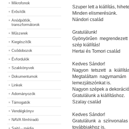
Mikrofonok
Szuper lett a kiállítás, hihe
Erősítők
Minden elismerésünk.
Nándori család
Anódpótlók,
transzformátorok
Gratulálunk!
Műszerek
Gyönyörűen megrendezett -
Kiegészítők
szép kiállítás!
Csődobozok
Hertai és Tomori család
Évfordulók
Kedves Sándor!
Szakkönyvek
Nagyon tetszett a kiállít
Megtaláltam nagymamám rá
Dokumentumok
lemezjátszónkat is.
Linkek
Nagyon szépek a dekorációk
Adományozók
Gratulálunk a kiállításhoz.
Szalay család
Támogatók
Vendégkönyv
Kedves Sándor!
NAVA filmhíradó
Gratulálunk a színvonalas
továbbiakhoz is.
Sajtó - média