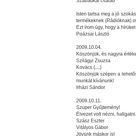
Szabadkai család
Isten tartsa meg a jó szoká
termékeknek (Rádióknak) ot
Ezt írom úgy, hogy a hírüket
Poázsai László
2009.10.04.
Köszönjük, és nagyra értékel
Szilágyi Zsuzsa
Kovács (....)
Köszönjük szépen a lehetősé
munkát kívánunk!
Irházi Sándor
2009.10.11.
Szuper Gyűjtemény!
Élvezet volt nézni, hallgatni
Szász Eszter
Vitályos Gábor
Jövünk máskor is!