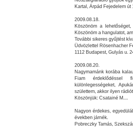
Kartal, Árpád Fejedelem út 
2009.08.18.
Köszönöm a lehetőséget, 
Köszönöm a hangulatot, ami
További sikeres gyűjtést kí
Üdvözlettel Rösenhacher F
1112 Budapest, Gulyás u. 2
2009.08.20.
Nagymamánk korába kalauzo
Fiam érdeklődéssel f
különlegességeket, Apuká
születtem, akkor ilyen rádiót 
Köszönjük: Csatainé M....
Nagyon érdekes, egyedüláll
években járnék.
Pobreczky Tamás, Szekszá