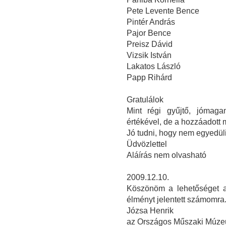
Pete Levente Bence
Pintér András
Pajor Bence
Preisz Dávid
Vizsik István
Lakatos László
Papp Rihárd
Gratulálok
Mint régi gyűjtő, jómaga
értékével, de a hozzáadott
Jó tudni, hogy nem egyedüli
Üdvözlettel
Aláírás nem olvasható
2009.12.10.
Köszönöm a lehetőséget a 
élményt jelentett számomra
Józsa Henrik
az Országos Műszaki Múzeu