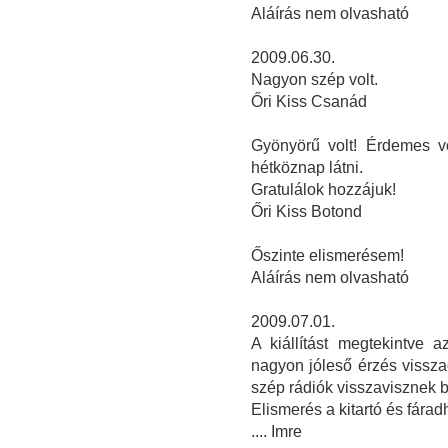
Aláírás nem olvasható
2009.06.30.
Nagyon szép volt.
Őri Kiss Csanád
Gyönyörű volt! Érdemes vo
hétköznap látni.
Gratulálok hozzájuk!
Őri Kiss Botond
Őszinte elismerésem!
Aláírás nem olvasható
2009.07.01.
A kiállítást megtekintve 
nagyon jóleső érzés vissza
szép rádiók visszavisznek 
Elismerés a kitartó és fárad
.... Imre