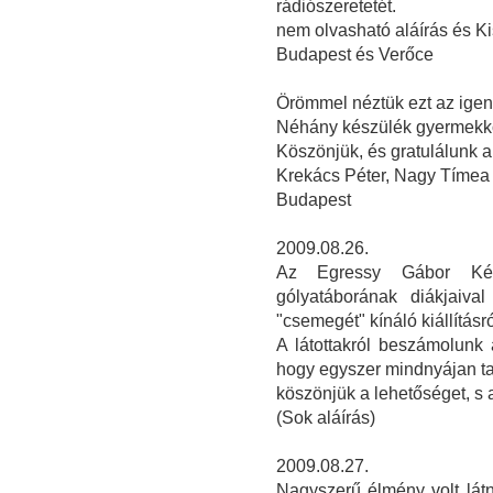
rádiószeretetét.
nem olvasható aláírás és Ki
Budapest és Verőce
Örömmel néztük ezt az igen s
Néhány készülék gyermekkor
Köszönjük, és gratulálunk 
Krekács Péter, Nagy Tímea
Budapest
2009.08.26.
Az Egressy Gábor Kétt
gólyatáborának diákjaiva
"csemegét" kínáló kiállításró
A látottakról beszámolunk 
hogy egyszer mindnyájan ta
köszönjük a lehetőséget, s 
(Sok aláírás)
2009.08.27.
Nagyszerű élmény volt lát