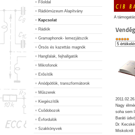
Főoldal
Rádiómúzeum Alapítvány
A támogatá
Kapcsolat
Vendég
Rádiók
Gramaphonok- lemezjátszók
Órsós és kazettás magnók
Hangfalak, fejhallgatók
Mikrofonok
Erősítők
Anódpótlók, transzformátorok
Műszerek
2011.02.26
Kiegészítők
Nagy élmén
Csődobozok
soha sem lá
Baráti üdvö
Évfordulók
Dr. Kecské
Szakkönyvek
Miskolcról