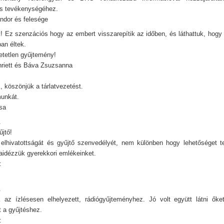
s tevékenységéhez.
ndor és felesége
k! Ez szenzációs hogy az embert visszarepítik az időben, és láthattuk, hogy
an éltek.
etetlen gyűjtemény!
riett és Báva Zsuzsanna
, köszönjük a tárlatvezetést.
munkát.
sa
.
űjtő!
elhivatottságát és gyűjtő szenvedélyét, nem különben hogy lehetőséget te
aidézzük gyerekkori emlékeinket.
:
.
k az ízlésesen elhelyezett, rádiógyűjteményhez. Jó volt együtt látni őke
 a gyűjtéshez.
: