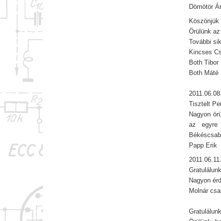
Dömötör Á
Köszönjük 
Örülünk az 
További sik
Kincses Cs
Both Tibor
Both Máté
2011.06.08
Tisztelt Pe
Nagyon örü
az egyre 
Békéscsabá
Papp Erik
2011.06.11
Gratulálunk
Nagyon érde
Molnár csa
Gratulálunk