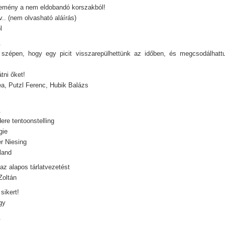
emény a nem eldobandó korszakból!
v.. (nem olvasható aláírás)
l
.
szépen, hogy egy picit visszarepülhettünk az időben, és megcsodálhatt
átni őket!
ea, Putzl Ferenc, Hubik Balázs
.
ere tentoonstelling
gie
r Niesing
land
az alapos tárlatvezetést
Zoltán
 sikert!
gy
.