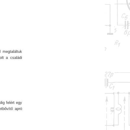
 megtaláltuk
olt a családi
ig felért egy
etbővítő apró