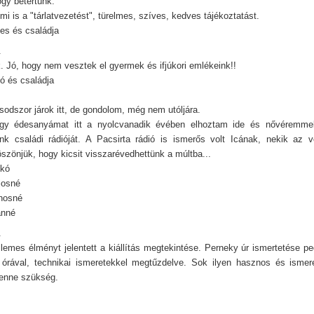
ogy betértünk.
i is a "tárlatvezetést", türelmes, szíves, kedves tájékoztatást.
s és családja
.
k. Jó, hogy nem vesztek el gyermek és ifjúkori emlékeink!!
ó és családja
odszor járok itt, de gondolom, még nem utóljára.
ogy édesanyámat itt a nyolcvanadik évében elhoztam ide és nővéremmel
nk családi rádióját. A Pacsirta rádió is ismerős volt Icának, nekik az v
öszönjük, hogy kicsit visszarévedhettünk a múltba...
ikó
josné
nosné
ánné
.
lemes élményt jelentett a kiállítás megtekintése. Perneky úr ismertetése ped
 órával, technikai ismeretekkel megtűzdelve. Sok ilyen hasznos és ismer
 lenne szükség.