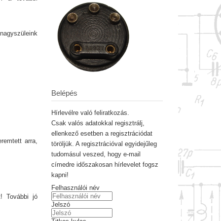
 nagyszüleink
Belépés
Hírlevélre való feliratkozás.
Csak valós adatokkal regisztrálj,
ellenkező esetben a regisztrációdat
remtett arra,
töröljük. A regisztrációval egyidejűleg
tudomásul veszed, hogy e-mail
címedre időszakosan hírlevelet fogsz
kapni!
Felhasználói név
t! További jó
Jelszó