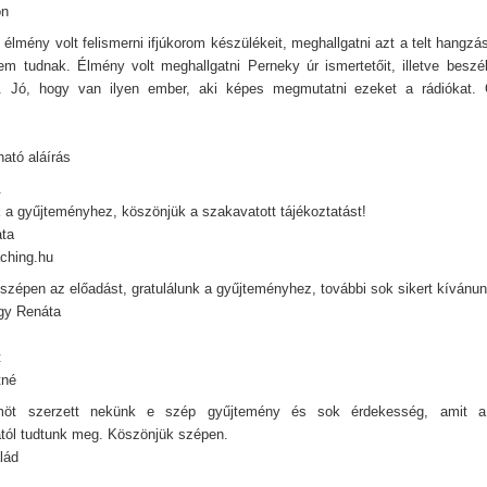
on
élmény volt felismerni ifjúkorom készülékeit, meghallgatni azt a telt hangzá
em tudnak. Élmény volt meghallgatni Perneky úr ismertetőit, illetve beszél
l. Jó, hogy van ilyen ember, aki képes megmutatni ezeket a rádiókat. 
.
ató aláírás
.
k a gyűjteményhez, köszönjük a szakavatott tájékoztatást!
ata
ching.hu
szépen az előadást, gratulálunk a gyűjteményhez, további sok sikert kívánun
gy Renáta
t
tné
öt szerzett nekünk e szép gyűjtemény és sok érdekesség, amit a
ától tudtunk meg. Köszönjük szépen.
lád