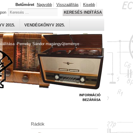
Betűméret
Nagyobb
Visszaállítás
Kisebb
apon
KERESÉS INDÍTÁSA
V 2015.
VENDÉGKÖNYV 2025.
kiállítása -Perneky Sándor magángyűjteménye
INFORMÁCIÓ
BEZÁRÁSA
Rádiók