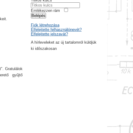
Titkos kulcs
Emlékezzen rám
Belépés
keit.
Fiók létrehozása
Elfelejtette felhasználónevét?
Elfelejtette jelszavát?
A hírleveleket az új tartalomról küldjük
ki időszakosan
". Gratulálok
rető gyűjtő