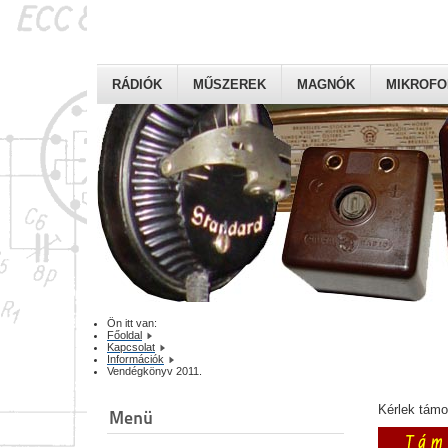
RÁDIÓK
MŰSZEREK
MAGNÓK
MIKROF
Ön itt van:
Főoldal
Kapcsolat
Információk
Vendégkönyv 2011.
Kérlek tám
Menü