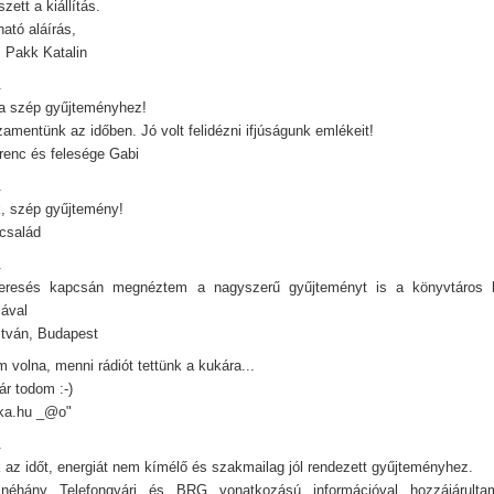
zett a kiállítás.
ató aláírás,
. Pakk Katalin
.
 a szép gyűjteményhez!
zamentünk az időben. Jó volt felidézni ifjúságunk emlékeit!
renc és felesége Gabi
.
k, szép gyűjtemény!
 család
.
eresés kapcsán megnéztem a nagyszerű gyűjteményt is a könyvtáros 
ával
stván, Budapest
 volna, menni rádiót tettünk a kukára...
r todom :-)
ika.hu _@o"
.
k az időt, energiát nem kímélő és szakmailag jól rendezett gyűjteményhez.
éhány Telefongyári és BRG vonatkozású információval hozzájárulta