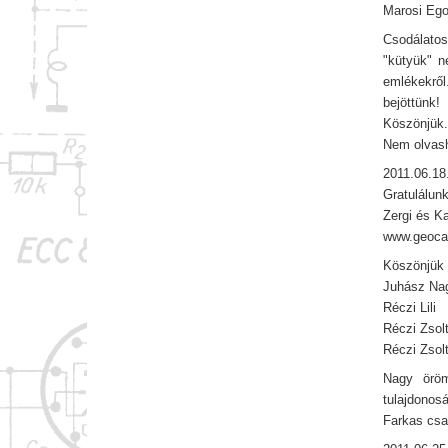
Marosi Eg
Csodálatos 
"kütyük" n
emlékekrő
bejöttünk!
Köszönjük
Nem olvash
2011.06.18
Gratulálun
Zergi és K
www.geoca
Köszönjük 
Juhász Na
Réczi Lili
Réczi Zsol
Réczi Zsol
Nagy öröm
tulajdonos
Farkas csa