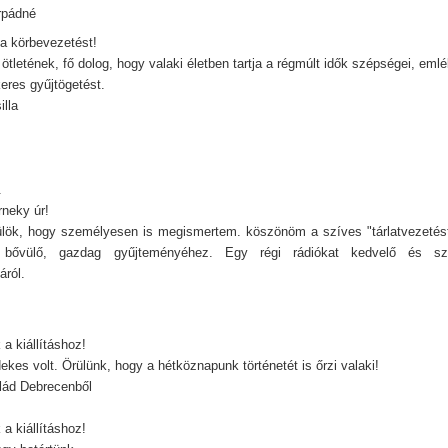
rpádné
a körbevezetést!
ötletének, fő dolog, hogy valaki életben tartja a régmúlt idők szépségei, emlé
eres gyűjtögetést.
illa
.
rneky úr!
lök, hogy személyesen is megismertem. köszönöm a szíves "tárlatvezetést
bővülő, gazdag gyűjteményéhez. Egy régi rádiókat kedvelő és sze
ról.
.
 a kiállításhoz!
kes volt. Örülünk, hogy a hétköznapunk történetét is őrzi valaki!
lád Debrecenből
 a kiállításhoz!