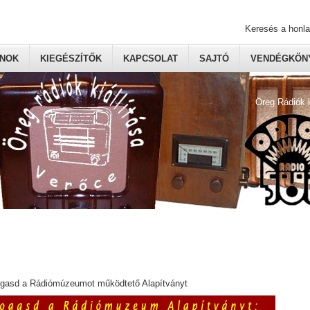
Keresés a honl
ONOK
KIEGÉSZÍTŐK
KAPCSOLAT
SAJTÓ
VENDÉGKÖNY
Öreg Rádiók 
ogasd a Rádiómúzeumot működtető Alapítványt