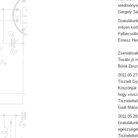
eredménye
Gergely Sá
Gratulálun
milyen korb
Felbecsülh
Emesz Hen
Zseniálisak
Továbi jó 
Bóna Zsuz
2011.05.27
Tisztelt Gy
Köszönjük 
hogy vissz
Tisztelettel
Gaál Mária
2011.05.28
Gratulálun
egészséget
Tisztelettel