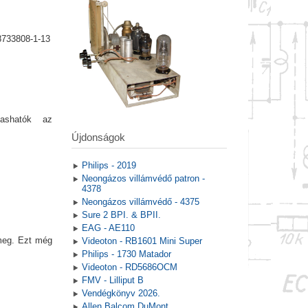
8733808-1-13
vashatók az
Újdonságok
Philips - 2019
Neongázos villámvédő patron -
4378
Neongázos villámvédő - 4375
Sure 2 BPI. & BPII.
EAG - AE110
 meg. Ezt még
Videoton - RB1601 Mini Super
Philips - 1730 Matador
Videoton - RD5686OCM
FMV - Lilliput B
Vendégkönyv 2026.
Allen Balcom DuMont