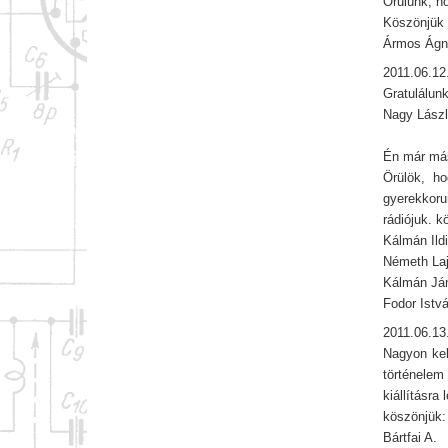
Örülünk, h
Köszönjük m
Ármos Ágne
2011.06.12
Gratulálun
Nagy Lászl
Én már más
Örülök, h
gyerekkoru
rádiójuk. k
Kálmán Ild
Németh La
Kálmán Já
Fodor Istv
2011.06.13
Nagyon kel
történelem
kiállításra
köszönjük:
Bártfai A.