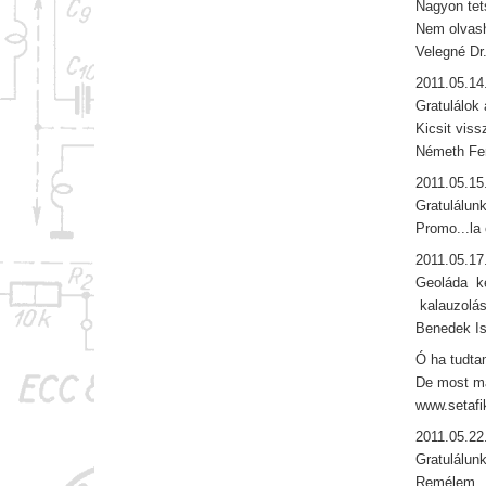
Nagyon tets
Nem olvash
Velegné Dr
2011.05.14
Gratulálok
Kicsit viss
Németh Fe
2011.05.15
Gratulálun
Promo...la
2011.05.17
Geoláda k
kalauzolás
Benedek I
Ó ha tudtam
De most má
www.setaf
2011.05.22
Gratulálun
Remélem n