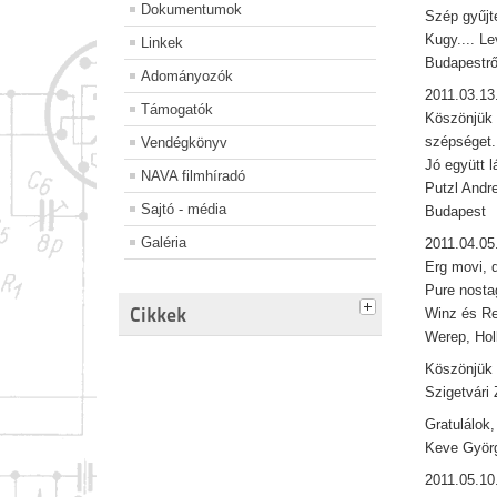
Dokumentumok
Szép gyűjt
Kugy.... Le
Linkek
Budapestrő
Adományozók
2011.03.13
Támogatók
Köszönjük 
szépséget.
Vendégkönyv
Jó együtt l
NAVA filmhíradó
Putzl Andr
Sajtó - média
Budapest
Galéria
2011.04.05
Erg movi, d
Pure nosta
Cikkek
Winz és Re
Werep, Hol
Köszönjük 
Szigetvári 
Gratulálok,
Keve Györ
2011.05.10