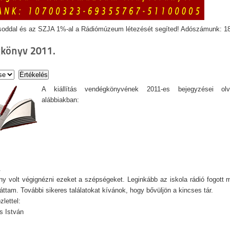
soddal és az SZJA 1%-al a Rádiómúzeum létezését segíted! Adószámunk: 1
könyv 2011.
A kiállítás vendégkönyvének 2011-es bejegyzései ol
alábbiakban:
.
y volt végignézni ezeket a szépségeket. Leginkább az iskola rádió fogott
ttam. További sikeres találatokat kívánok, hogy bővüljön a kincses tár.
zlettel:
s István