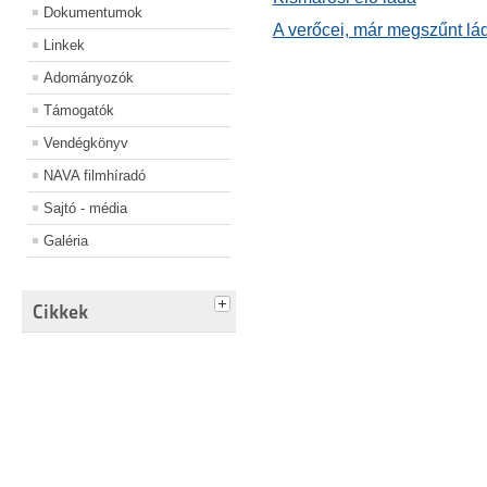
Dokumentumok
A verőcei, már megszűnt lá
Linkek
Adományozók
Támogatók
Vendégkönyv
NAVA filmhíradó
Sajtó - média
Galéria
Cikkek