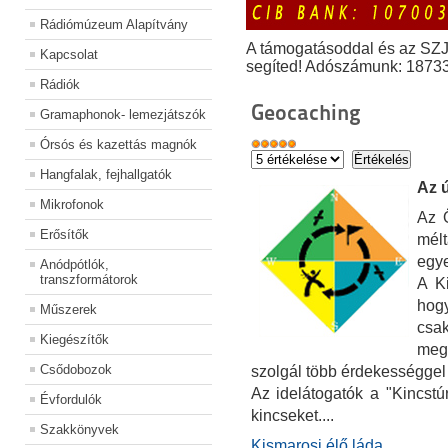
Rádiómúzeum Alapítvány
A támogatásoddal és az SZ
Kapcsolat
segíted! Adószámunk: 1873
Rádiók
Geocaching
Gramaphonok- lemezjátszók
Órsós és kazettás magnók
Hangfalak, fejhallgatók
Az ú
Mikrofonok
Az Ö
Erősítők
mél
eg
Anódpótlók,
transzformátorok
A K
hogy
Műszerek
csa
Kiegészítők
meg
Csődobozok
szolgál több érdekességgel 
Az idelátogatók a "Kincstú
Évfordulók
kincseket....
Szakkönyvek
Kismarosi élő láda