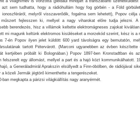
t a világhírnév is vonzotta (például mindjárt a transzatlanti üzenetküldést 
 azt sem tudhatta, hogy a rádióhullám hogy fog görbén - a Föld görbüle
az ionoszféráról, melyről visszaverődik, fogalma sem lehetett), Popov célja 
műszert fejlesszen ki, mellyel a nagy viharokat előre tudja jelezni. A
esebb berendezés, hisz a villámok keltette elektromágneses zajokat kiválóa
yett mi magunk keltünk elektromos kisüléseket a morzekód szerint, kész is a 
s 7-én Popov ilyen jelet küldött 600 yard távolságra egy bemutatón, me
társulatának tartott Pétervárott. (Marconi ugyanebben az évben készítette e
át kertjében próbált ki Bolognában.) Popov 1897-ben Kronstadtban és az
n felszerelt egy állomást, mellyel a part és a hajó közt kommunikálhatott. 1
ajó, a Generáladmirál Aprakszin elsüllyedt a Finn-öbölben, de rádiójával sik
y a közeli Jermák jégtörő kimenthette a tengerészeket.
-ban megkapta a párizsi világkiállítás nagy aranyérmét.