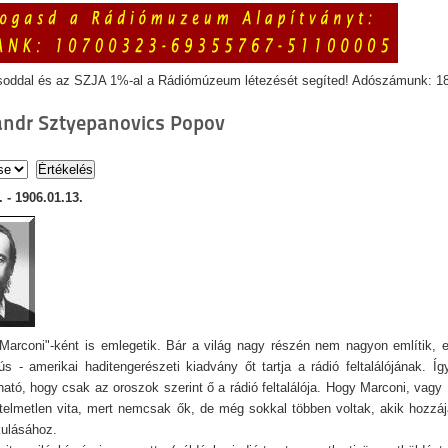
soddal és az SZJA 1%-al a Rádiómúzeum létezését segíted! Adószámunk: 1
andr Sztyepanovics Popov
. - 1906.01.13.
Marconi"-ként is emlegetik. Bár a világ nagy részén nem nagyon említik, 
ús - amerikai haditengerészeti kiadvány őt tartja a rádió feltalálójának. 
tó, hogy csak az oroszok szerint ő a rádió feltalálója. Hogy Marconi, vagy 
rtelmetlen vita, mert nemcsak ők, de még sokkal többen voltak, akik hozzáj
kulásához.