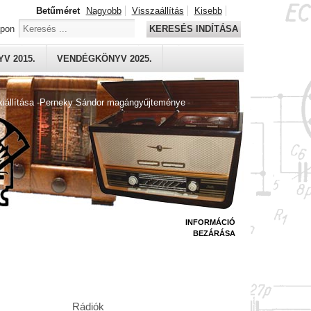
Betűméret
Nagyobb
Visszaállítás
Kisebb
apon
KERESÉS INDÍTÁSA
V 2015.
VENDÉGKÖNYV 2025.
kiállítása -Perneky Sándor magángyűjteménye
INFORMÁCIÓ
BEZÁRÁSA
Rádiók