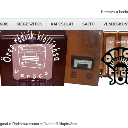
Keresés a honl
ONOK
KIEGÉSZÍTŐK
KAPCSOLAT
SAJTÓ
VENDÉGKÖNY
Öreg Rádiók 
ogasd a Rádiómúzeumot működtető Alapítványt