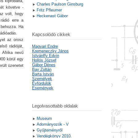
is kipróbálta,
Charles Paulson Ginsburg
tét követve -
Fritz Pfleumer
az volt, hogy
Heckenast Gábor
 rádió erre a
n behozza. Ha
rádióadás.
Kapcsolódó cikkek
lyet az orosz
lső rádióját,
Magyari Endre
Kremeneczky János
 Afrika nevű
Istvánffy Edvin
900 körül egy
Hollós József
Gábor Dénes
erült üzenetet
Bay Zoltán
Barta István
Személyek
Évfordulók
Események
Legolvasottabb oldalak
Museum
Adományozók - V
Gyűjteményről
Vendégkönyv 2010.