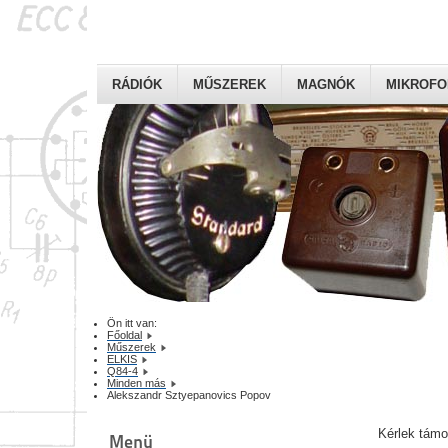
RÁDIÓK
MŰSZEREK
MAGNÓK
MIKROF
Ön itt van:
Főoldal
Műszerek
ELKIS
Q84-4
Minden más
Alekszandr Sztyepanovics Popov
Kérlek tám
Menü