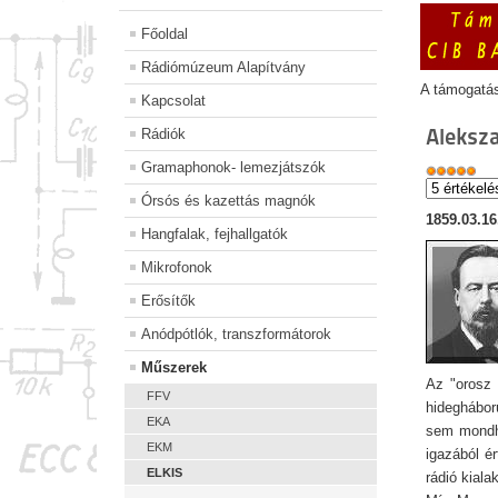
Főoldal
Rádiómúzeum Alapítvány
A támogatá
Kapcsolat
Aleksz
Rádiók
Gramaphonok- lemezjátszók
Órsós és kazettás magnók
1859.03.16
Hangfalak, fejhallgatók
Mikrofonok
Erősítők
Anódpótlók, transzformátorok
Műszerek
Az "orosz 
FFV
hideghábor
EKA
sem mondha
EKM
igazából é
ELKIS
rádió kiala