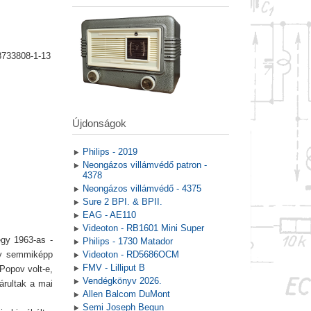
8733808-1-13
Újdonságok
Philips - 2019
Neongázos villámvédő patron -
4378
Neongázos villámvédő - 4375
Sure 2 BPI. & BPII.
EAG - AE110
Videoton - RB1601 Mini Super
egy 1963-as -
Philips - 1730 Matador
Így semmiképp
Videoton - RD5686OCM
FMV - Lilliput B
Popov volt-e,
Vendégkönyv 2026.
árultak a mai
Allen Balcom DuMont
Semi Joseph Begun