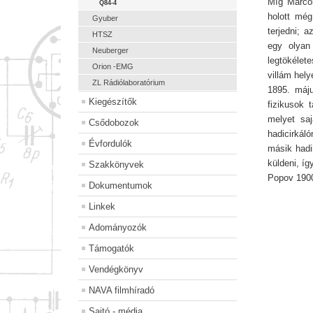
Míg Marconi
Q84-4
holott még
Gyuber
terjedni; 
HTSZ
egy olyan 
Neuberger
legtökélet
Orion -EMG
villám hel
ZL Rádiólaboratórium
1895. máju
Kiegészítők
fizikusok 
melyet saj
Csődobozok
hadicirkáló
Évfordulók
másik hadih
küldeni, íg
Szakkönyvek
Popov 1900
Dokumentumok
Linkek
Adományozók
Támogatók
Vendégkönyv
NAVA filmhíradó
Sajtó - média