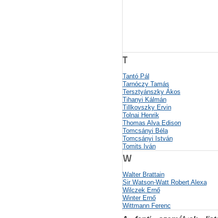
T
Tantó Pál
Tarnóczy Tamás
Tersztyánszky Ákos
Tihanyi Kálmán
Tillkovszky Ervin
Tolnai Henrik
Thomas Alva Edison
Tomcsányi Béla
Tomcsányi István
Tomits Iván
W
Walter Brattain
Sir Watson-Watt Robert Alexa
Wilczek Ernő
Winter Ernő
Wittmann Ferenc