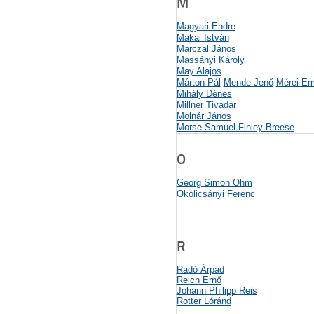
M
Magyari Endre
Makai István
Marczal János
Massányi Károly
May Alajos
Márton Pál
Mende Jenő
Mérei Em
Mihály Dénes
Millner Tivadar
Molnár János
Morse Samuel Finley Breese
O
Georg Simon Ohm
Okolicsányi Ferenc
R
Radó Árpád
Reich Ernő
Johann Philipp Reis
Rotter Lóránd