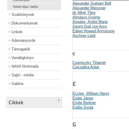
Események
Alexander Graham Bell
Nóbel-díjas rádiós
Alexander Meissner
dr. Alkér Tibor
Szakkönyvek
Almássy György
Ampére, André Marie
Dokumentumok
Georg Graf von Arco
Edwin Howard Armstrong
Linkek
Aschner Lipót
Adományozók
Támogatók
C
Vendégkönyv
Csemiczky Tihamér
NAVA filmhíradó
Csicsátka Antal
Sajtó - média
E
Galéria
Eccles, William Henry
Eisler János
Cikkek
Emile Berliner
Erdős Gyula
G