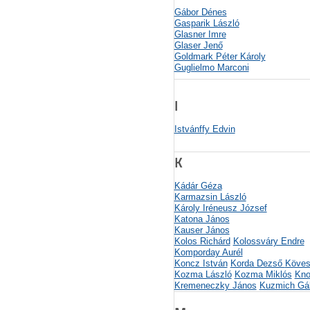
Gábor Dénes
Gasparik László
Glasner Imre
Glaser Jenő
Goldmark Péter Károly
Guglielmo Marconi
I
Istvánffy Edvin
K
Kádár Géza
Karmazsin László
Károly Iréneusz József
Katona János
Kauser János
Kolos Richárd
Kolossváry Endre
Komporday Aurél
Koncz István
Korda Dezső
Köves
Kozma László
Kozma Miklós
Kno
Kremeneczky János
Kuzmich Gá