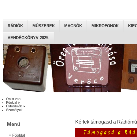
RÁDIÓK
MŰSZEREK
MAGNÓK
MIKROFONOK
KIE
VENDÉGKÖNYV 2025.
Ön itt van:
Főoldal
Évfordulók
Személyek
Kérlek támogasd a Rádiómú
Menü
Főoldal