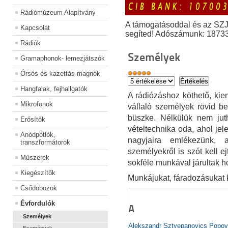
Rádiómúzeum Alapítvány
A támogatásoddal és az SZ
Kapcsolat
segíted! Adószámunk: 1873
Rádiók
Személyek
Gramaphonok- lemezjátszók
Órsós és kazettás magnók
Hangfalak, fejhallgatók
A rádiózáshoz köthető, kiem
Mikrofonok
vállaló személyek rövid be
büszke. Nélkülük nem juth
Erősítők
vételtechnika oda, ahol jele
Anódpótlók,
nagyjaira emlékezünk, 
transzformátorok
személyekről is szót kell e
Műszerek
sokféle munkával járultak h
Kiegészítők
Munkájukat, fáradozásukat 
Csődobozok
Évfordulók
A
Személyek
Alekszandr Sztyepanovics Popov