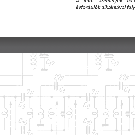
A fenti személyek lis
évfordulók alkalmával fo