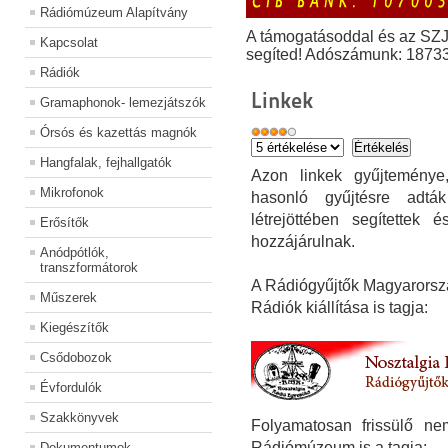
Rádiómúzeum Alapítvány
A támogatásoddal és az SZ
Kapcsolat
segíted! Adószámunk: 1873
Rádiók
Linkek
Gramaphonok- lemezjátszók
Órsós és kazettás magnók
Hangfalak, fejhallgatók
Azon linkek gyűjteménye
Mikrofonok
hasonló gyűjtésre adták
létrejöttében segítette
Erősítők
hozzájárulnak.
Anódpótlók,
transzformátorok
A Rádiógyűjtők Magyarorsz
Műszerek
Rádiók kiállítása is tagja:
Kiegészítők
Csődobozok
Évfordulók
Szakkönyvek
Folyamatosan frissülő ne
Rádiómúzeum is a tagja:
Dokumentumok