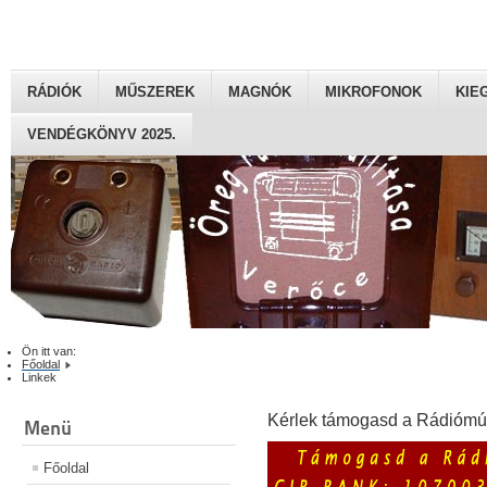
RÁDIÓK
MŰSZEREK
MAGNÓK
MIKROFONOK
KIE
VENDÉGKÖNYV 2025.
Ön itt van:
Főoldal
Linkek
Kérlek támogasd a Rádiómú
Menü
Főoldal