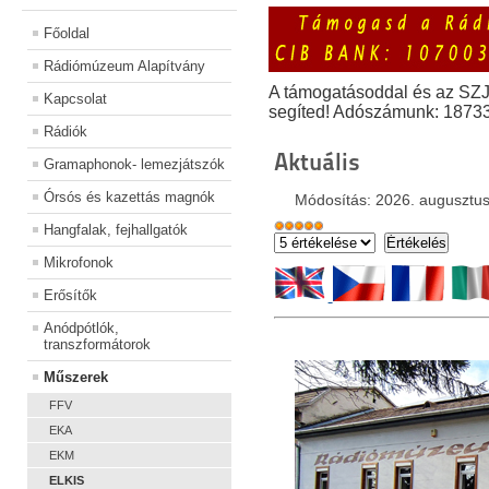
Főoldal
Rádiómúzeum Alapítvány
A támogatásoddal és az SZ
Kapcsolat
segíted! Adószámunk: 1873
Rádiók
Aktuális
Gramaphonok- lemezjátszók
Órsós és kazettás magnók
Módosítás: 2026. augusztus
Hangfalak, fejhallgatók
Mikrofonok
Erősítők
Anódpótlók,
transzformátorok
Műszerek
FFV
EKA
EKM
ELKIS