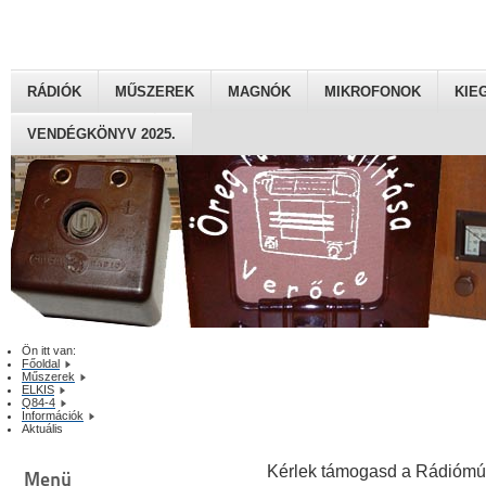
RÁDIÓK
MŰSZEREK
MAGNÓK
MIKROFONOK
KIE
VENDÉGKÖNYV 2025.
Ön itt van:
Főoldal
Műszerek
ELKIS
Q84-4
Információk
Aktuális
Kérlek támogasd a Rádiómú
Menü