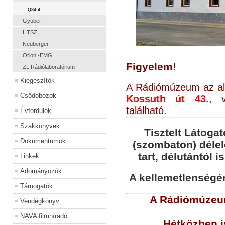
Q84-4
Gyuber
HTSZ
Neuberger
Orion -EMG
Figyelem!
ZL Rádiólaboratórium
Kiegészítők
A Rádiómúzeum az alá
Csődobozok
Kossuth út 43.
, v
található.
Évfordulók
Szakkönyvek
Tisztelt Látogat
Dokumentumok
(szombaton) déle
tart, délutántól i
Linkek
Adományozók
A kellemetlenségér
Támogatók
A Rádiómúzeum
Vendégkönyv
NAVA filmhíradó
Hétközben i