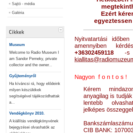
Sajtó - média
megtekinth
Ezért kére
Galéria
egyeztessen 
Cikkek
Nyitvatartási időbe
Museum
amennyiben kér
+36302459118
-s t
Welcome to Radio Museum I
kiallitas@radiomuzeu
am Sandor Perneky, private
collector and the owner...
Gyűjteményről
Nagyon f o n t o s !
Ha kíváncsi rá, hogy elődeink
Kérem mindazon
milyen készülékek
anyagilag is tudjá
segítségével tájékozódhattak
lentebb olvash
a...
jelképes összegge
Vendégkönyv 2010.
A kiállítás vendégkönyvének
Bankszámlaszámu
bejegyzései olvashatók az
CIB BANK: 10700