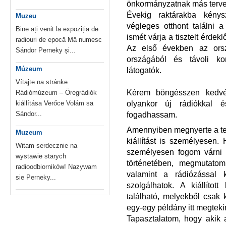
önkormányzatnak más tervei 
Évekig raktárakba kénys
Muzeu
végleges otthont találni 
Bine ați venit la expoziția de
ismét várja a tisztelt érde
radiouri de epocă Mă numesc
Az első években az orsz
Sándor Perneky și...
országából és távoli ko
Múzeum
látogatók.
Vítajte na stránke
Kérem böngésszen kedvér
Rádiómúzeum – Öregrádiók
olyankor új rádiókkal é
kiállítása Verőce Volám sa
Sándor...
fogadhassam.
Amennyiben megnyerte a tets
Muzeum
kiállítást is személyesen.
Witam serdecznie na
személyesen fogom várni é
wystawie starych
történetében, megmutato
radioodbiorników! Nazywam
valamint a rádiózással k
sie Perneky...
szolgálhatok. A kiállítot
található, melyekből csak
egy-egy példány itt megteki
Tapasztalatom, hogy akik az