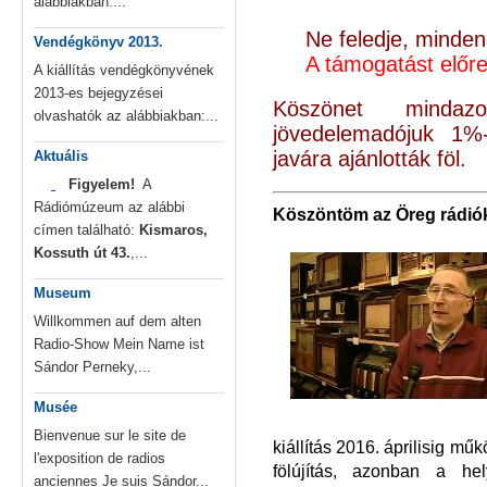
alábbiakban:...
Ne feledje, minden 
Vendégkönyv 2013.
A támogatást előre
A kiállítás vendégkönyvének
2013-es bejegyzései
Köszönet minda
olvashatók az alábbiakban:...
jövedelemadójuk 1%
javára ajánlották föl.
Aktuális
Figyelem!
A
Rádiómúzeum az alábbi
Kö
szöntöm az Öreg rádiók
címen található:
Kismaros,
Kossuth út 43.
,...
Museum
Willkommen auf dem alten
Radio-Show Mein Name ist
Sándor Perneky,...
Musée
Bienvenue sur le site de
kiállítás 2016. áprilisig m
l'exposition de radios
fölújítás, azonban a he
anciennes Je suis Sándor...