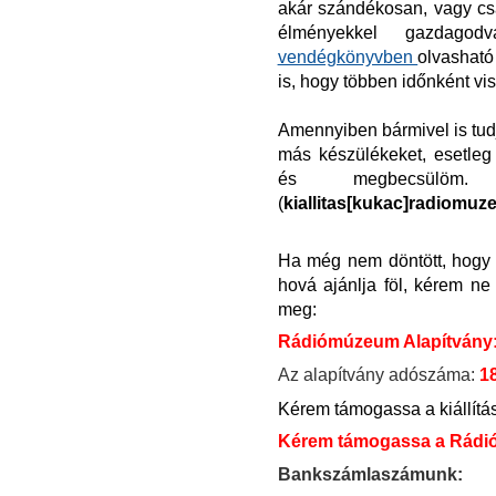
akár szándékosan, vagy csak
élményekkel gazdagod
vendégkönyvben
olvasható
is, hogy többen időnként vis
Amennyiben bármivel is tudja 
más készülékeket, esetleg
és megbecsülöm. 
(
kiallitas
[
kukac]radiomuz
Ha még nem döntött, hogy 
hová ajánlja föl, kérem ne
meg:
Rádiómúzeum Alapítvány
Az alapítvány adószáma:
1
Kérem támogassa a kiállítá
Kérem támogassa a Rádió
Bankszámlaszámunk: