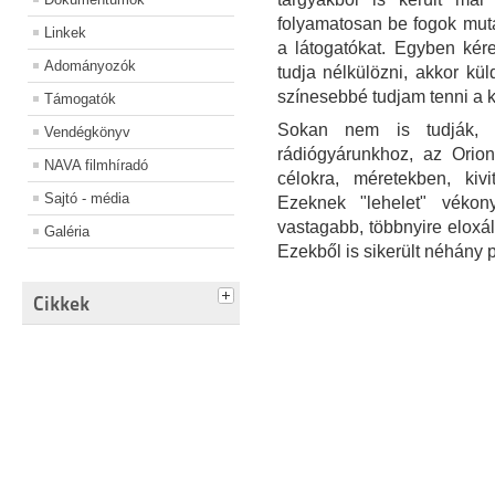
folyamatosan be fogok muta
Linkek
a látogatókat. Egyben kér
Adományozók
tudja nélkülözni, akkor kü
színesebbé tudjam tenni a ki
Támogatók
Sokan nem is tudják, 
Vendégkönyv
rádiógyárunkhoz, az Orion
NAVA filmhíradó
célokra, méretekben, kiv
Sajtó - média
Ezeknek "lehelet" vékon
vastagabb, többnyire eloxá
Galéria
Ezekből is sikerült néhány 
Cikkek