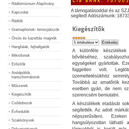
Rádiómúzeum Alapítvány
A támogatásoddal és az SZ
Kapcsolat
segíted! Adószámunk: 1873
Rádiók
Kiegészítők
Gramaphonok- lemezjátszók
Órsós és kazettás magnók
Hangfalak, fejhallgatók
A különféle készülékek 
Mikrofonok
bővítéséhez, szabályozh
egységeket gyártottak. Ez
Erősítők
független volt. Legt
Anódpótlók,
üzemeltetésükhöz semmil
transzformátorok
Továbbá az amatőrök keze
Műszerek
esetben gyári, de nem sz
Kiegészítők
szerencsém bemutatni.
Csődobozok
A készülékek eladását sok
segítették. Az adott márká
Évfordulók
népszerűsíteni. Eze
Szakkönyvek
hangsúlyozottan látható 
tárgyakból is került má
Dokumentumok