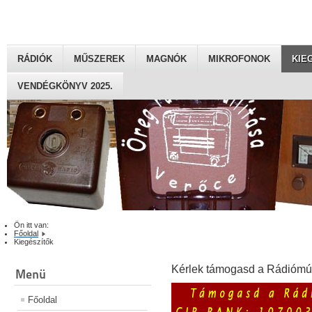
RÁDIÓK
MŰSZEREK
MAGNÓK
MIKROFONOK
KIE
VENDÉGKÖNYV 2025.
Ön itt van:
Főoldal
Kiegészítők
Kérlek támogasd a Rádiómú
Menü
Főoldal