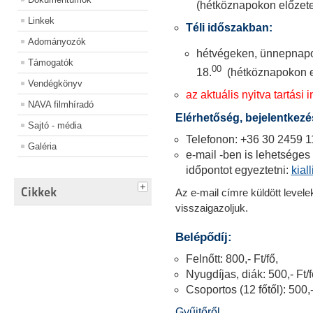
(hétköznapokon előzete
Linkek
Téli időszakban:
Adományozók
hétvégeken, ünnepnapo
Támogatók
00
18.
(hétköznapokon e
Vendégkönyv
az aktuális nyitva tartási i
NAVA filmhíradó
Elérhetőség, bejelentkezé
Sajtó - média
Telefonon: +36 30 2459 1
Galéria
e-mail -ben is lehetséges 
időpontot egyeztetni:
kia
Cikkek
Az e-mail címre küldött level
visszaigazoljuk.
Belépődíj:
Felnőtt: 800,- Ft/fő,
Nyugdíjas, diák: 500,- Ft/f
Csoportos (12 főtől): 500,-
Gyűjtőről