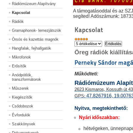
Rádiómúzeum Alapítvány
A támogatásoddal és az SZ
Kapcsolat
segíted! Adószámunk: 1873
Rádiók
Kapcsolat
Gramaphonok- lemezjátszók
Órsós és kazettás magnók
Hangfalak, fejhallgatók
Öreg rádiók kiállít
Mikrofonok
Perneky Sándor mag
Erősítők
Működteti:
Anódpótlók,
transzformátorok
Rádiómúzeum Alapí
Műszerek
2623 Kismaros, Kossuth út 43
47.8267916, 19.0076
GPS:
Kiegészítők
Csődobozok
Nyitva, megtekinthető:
Évfordulók
Nyári időszakban:
Szakkönyvek
hétvégeken, ünnepnapo
Dokumentumok