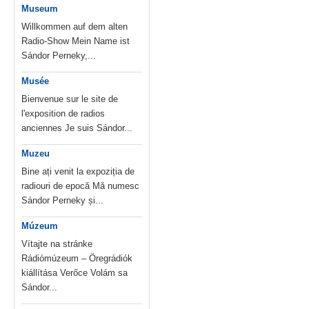
Museum
Willkommen auf dem alten
Radio-Show Mein Name ist
Sándor Perneky,...
Musée
Bienvenue sur le site de
l'exposition de radios
anciennes Je suis Sándor...
Muzeu
Bine ați venit la expoziția de
radiouri de epocă Mă numesc
Sándor Perneky și...
Múzeum
Vítajte na stránke
Rádiómúzeum – Öregrádiók
kiállítása Verőce Volám sa
Sándor...