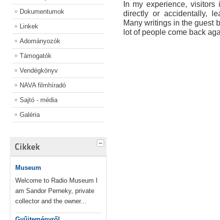
In my experience, visitor
Dokumentumok
directly or accidentally, l
Many writings in the guest bo
Linkek
lot of people come back agai
Adományozók
Támogatók
Vendégkönyv
NAVA filmhíradó
Sajtó - média
Galéria
Cikkek
Museum
Welcome to Radio Museum I
am Sandor Perneky, private
collector and the owner...
Gyűjteményről