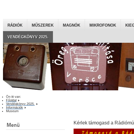
RÁDIÓK
MŰSZEREK
MAGNÓK
MIKROFONOK
KIE
VENDÉGKÖNYV 2025.
Ön itt van:
Főoldal
Vendégkönyv 2025.
Információk
Museum
Kérlek támogasd a Rádiómú
Menü