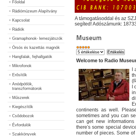
Főoldal
Rádiómúzeum Alapítvány
A támogatásoddal és az SZ
Kapcsolat
segíted! Adószámunk: 1873
Rádiók
Museum
Gramaphonok- lemezjátszók
Órsós és kazettás magnók
Hangfalak, fejhallgatók
Welcome to Radio Muse
Mikrofonok
I
t
Erősítők
(
Anódpótlók,
I
transzformátorok
i
Műszerek
di
E
Kiegészítők
continents as well. Pleas
sometimes and you can see
Csődobozok
can get new informations 
Évfordulók
there's some special devic
number of pieces. Some of
Szakkönyvek