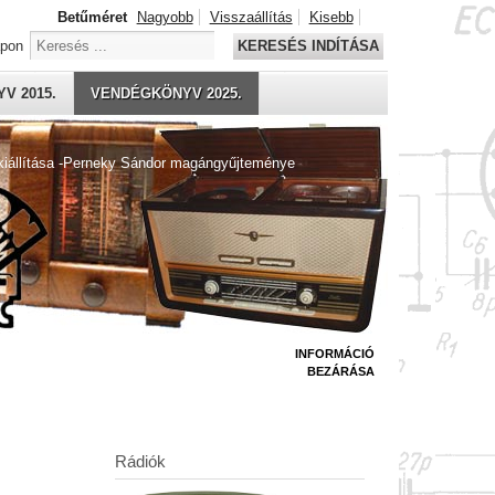
Betűméret
Nagyobb
Visszaállítás
Kisebb
apon
KERESÉS INDÍTÁSA
V 2015.
VENDÉGKÖNYV 2025.
kiállítása -Perneky Sándor magángyűjteménye
INFORMÁCIÓ
BEZÁRÁSA
Rádiók