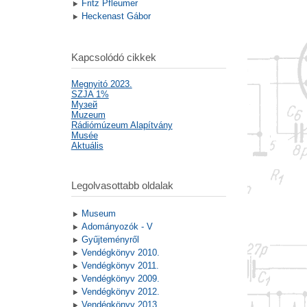
Fritz Pfleumer
Heckenast Gábor
Kapcsolódó cikkek
Megnyitó 2023.
SZJA 1%
Mузей
Muzeum
Rádiómúzeum Alapítvány
Musée
Aktuális
Legolvasottabb oldalak
Museum
Adományozók - V
Gyűjteményről
Vendégkönyv 2010.
Vendégkönyv 2011.
Vendégkönyv 2009.
Vendégkönyv 2012.
Vendégkönyv 2013.