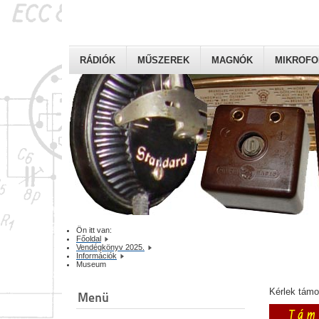
RÁDIÓK
MŰSZEREK
MAGNÓK
MIKROF
Ön itt van:
Főoldal
Vendégkönyv 2025.
Információk
Museum
Kérlek tám
Menü