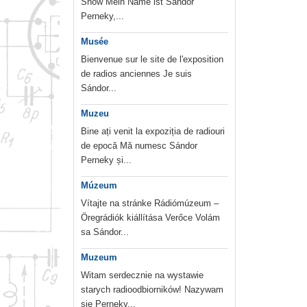
Show Mein Name ist Sándor
Perneky,...
Musée
Bienvenue sur le site de l'exposition
de radios anciennes Je suis
Sándor...
Muzeu
Bine ați venit la expoziția de radiouri
de epocă Mă numesc Sándor
Perneky și...
Múzeum
Vítajte na stránke Rádiómúzeum –
Öregrádiók kiállítása Verőce Volám
sa Sándor...
Muzeum
Witam serdecznie na wystawie
starych radioodbiorników! Nazywam
sie Perneky...