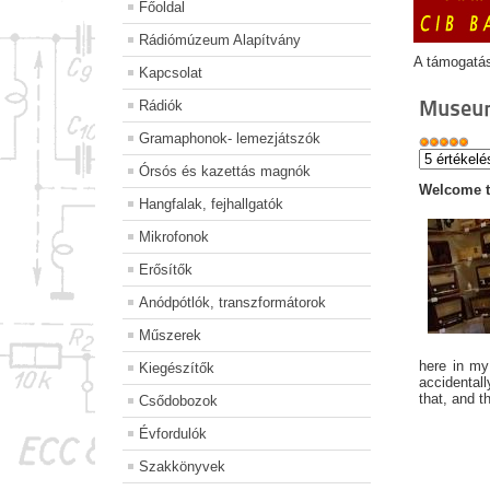
Főoldal
Rádiómúzeum Alapítvány
A támogatá
Kapcsolat
Museu
Rádiók
Gramaphonok- lemezjátszók
Órsós és kazettás magnók
Welcome 
Hangfalak, fejhallgatók
Mikrofonok
Erősítők
Anódpótlók, transzformátorok
Műszerek
here in my
Kiegészítők
accidentall
that, and t
Csődobozok
Évfordulók
Szakkönyvek