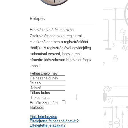
Belépés
Hírlevélre való feliratkozás.
Csak valós adatokkal regisztrálj,
ellenkező esetben a regisztrációdat
töröljük. A regisztrációval egyidejűleg
tudomásul veszed, hogy e-mail
címedre időszakosan hírlevelet fogsz
kapni!
Felhasználói név
Jelszó
Titkos kulcs
Emlékezzen rám
Belépés
Fiók létrehozása
Elfelejtette felhasználónevét?
Elfelejtette jelszavát?