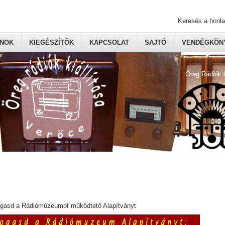
Keresés a honl
ONOK
KIEGÉSZÍTŐK
KAPCSOLAT
SAJTÓ
VENDÉGKÖNY
Öreg Rádiók 
ogasd a Rádiómúzeumot működtető Alapítványt