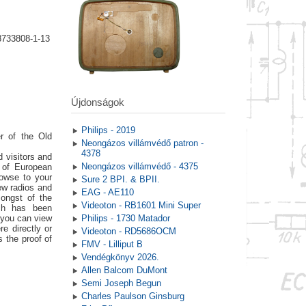
8733808-1-13
Újdonságok
Philips - 2019
r of the Old
Neongázos villámvédő patron -
4378
 visitors and
Neongázos villámvédő - 4375
t of European
rowse to your
Sure 2 BPI. & BPII.
ew radios and
EAG - AE110
ongst of the
Videoton - RB1601 Mini Super
ich has been
 you can view
Philips - 1730 Matador
e directly or
Videoton - RD5686OCM
s the proof of
FMV - Lilliput B
Vendégkönyv 2026.
Allen Balcom DuMont
Semi Joseph Begun
Charles Paulson Ginsburg