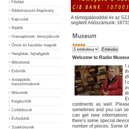
Főoldal
Rádiómúzeum Alapítvány
A támogatásoddal és az SZ
Kapcsolat
segíted! Adószámunk: 1873
Rádiók
Museum
Gramaphonok- lemezjátszók
Órsós és kazettás magnók
Hangfalak, fejhallgatók
Welcome to Radio Muse
Mikrofonok
I
t
Erősítők
(
Anódpótlók,
I
transzformátorok
i
Műszerek
di
E
Kiegészítők
continents as well. Pleas
sometimes and you can see
Csődobozok
can get new informations 
Évfordulók
there's some special devic
number of pieces. Some of
Szakkönyvek