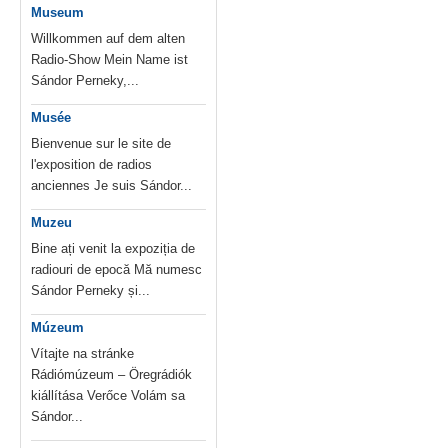
Museum
Willkommen auf dem alten
Radio-Show Mein Name ist
Sándor Perneky,...
Musée
Bienvenue sur le site de
l'exposition de radios
anciennes Je suis Sándor...
Muzeu
Bine ați venit la expoziția de
radiouri de epocă Mă numesc
Sándor Perneky și...
Múzeum
Vítajte na stránke
Rádiómúzeum – Öregrádiók
kiállítása Verőce Volám sa
Sándor...