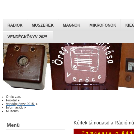
RÁDIÓK
MŰSZEREK
MAGNÓK
MIKROFONOK
KIE
VENDÉGKÖNYV 2025.
Ön itt van:
Főoldal
Vendégkönyv 2015.
Információk
Museum
Kérlek támogasd a Rádiómú
Menü