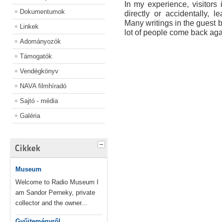
In my experience, visitor
Dokumentumok
directly or accidentally, l
Many writings in the guest bo
Linkek
lot of people come back agai
Adományozók
Támogatók
Vendégkönyv
NAVA filmhíradó
Sajtó - média
Galéria
Cikkek
Museum
Welcome to Radio Museum I
am Sandor Perneky, private
collector and the owner...
Gyűjteményről