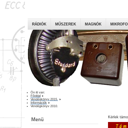
RÁDIÓK
MŰSZEREK
MAGNÓK
MIKROF
Ön itt van:
Főoldal
Vendégkönyv 2015.
Információk
Vendégkönyv 2010.
Kérlek tám
Menü