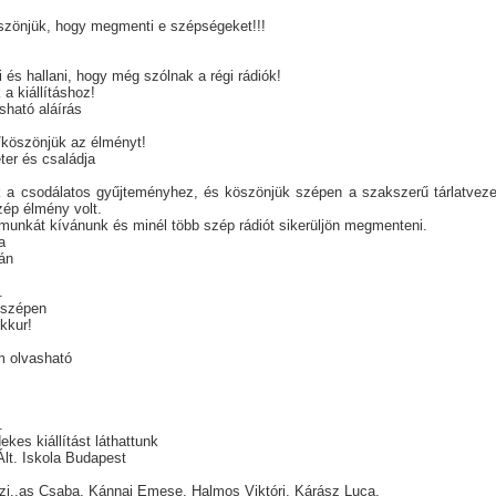
zönjük, hogy megmenti e szépségeket!!!
ni és hallani, hogy még szólnak a régi rádiók!
 a kiállításhoz!
sható aláírás
köszönjük az élményt!
er és családja
k a csodálatos gyűjteményhez, és köszönjük szépen a szakszerű tárlatvez
zép élmény volt.
 munkát kívánunk és minél több szép rádiót sikerüljön megmenteni.
a
án
.
 szépen
okkur!
m olvasható
.
kes kiállítást láthattunk
Ált. Iskola Budapest
k
zi..as Csaba, Kánnai Emese, Halmos Viktóri, Kárász Luca,