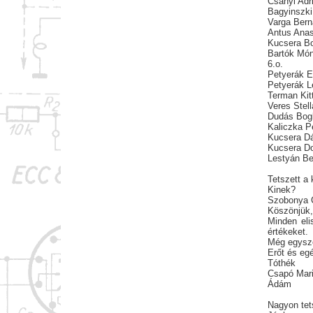
Csányi Adr
Bagyinszki
Varga Bern
Antus Anas
Kucsera Bo
Bartók Món
6.o.
Petyerák 
Petyerák L
Terman Kitt
Veres Stell
Dudás Bog
Kaliczka P
Kucsera Dá
Kucsera D
Lestyán B
Tetszett a k
Kinek?
Szobonya C
Köszönjük,
Minden eli
értékeket.
Még egysze
Erőt és eg
Tóthék
Csapó Mar
Ádám
Nagyon tet