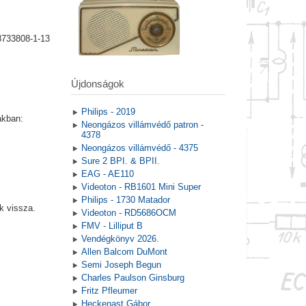
8733808-1-13
Újdonságok
Philips - 2019
akban:
Neongázos villámvédő patron -
4378
Neongázos villámvédő - 4375
Sure 2 BPI. & BPII.
EAG - AE110
Videoton - RB1601 Mini Super
Philips - 1730 Matador
k vissza.
Videoton - RD5686OCM
FMV - Lilliput B
Vendégkönyv 2026.
Allen Balcom DuMont
Semi Joseph Begun
Charles Paulson Ginsburg
Fritz Pfleumer
Heckenast Gábor