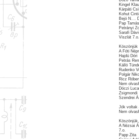
Kingel Kla
Kárpáti Csi
Kohut Cint
Bejó N....
Pap Tamá
Petrányi Z
Sarafi Dáv
Viszlát 7.o
Köszönjük 
A Fóti Nép
Hajdú Dóri
Petrás Ren
Kálló Tünd
Rudenko V
Polgár Niko
Ricz Róber
Nem olvash
Dóczi Luc
Zsigmondi 
Szendrei 
Jók voltak
Nem olvash
Köszönjük, 
A Nézsai Ál
7.o.
Papp Zita