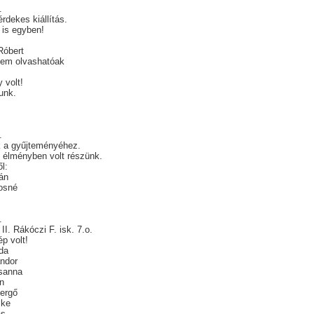
.
érdekes kiállítás.
t is egyben!
Róbert
nem olvashatóak
 volt!
-unk.
.
k a gyűjteményéhez.
 élményben volt részünk.
l:
án
osné
.
II. Rákóczi F. isk. 7.o.
p volt!
da
ndor
sanna
in
ergő
ike
ás