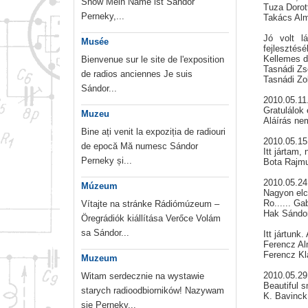
Show Mein Name ist Sándor
Tuza Dorot
Perneky,...
Takács Alm
Jó volt l
Musée
fejlesztés
Kellemes do
Bienvenue sur le site de l'exposition
Tasnádi Zs
de radios anciennes Je suis
Tasnádi Zo
Sándor...
2010.05.11
Gratulálok
Muzeu
Aláírás ne
Bine ați venit la expoziția de radiouri
2010.05.1
de epocă Mă numesc Sándor
Itt jártam,
Perneky și...
Bota Rajm
2010.05.2
Múzeum
Nagyon elc
Ro...... Ga
Vítajte na stránke Rádiómúzeum –
Hak Sándo
Öregrádiók kiállítása Verőce Volám
sa Sándor...
Itt jártunk
Ferencz Al
Ferencz Kl
Muzeum
2010.05.29
Witam serdecznie na wystawie
Beautiful 
starych radioodbiorników! Nazywam
K. Bavinck
sie Perneky...