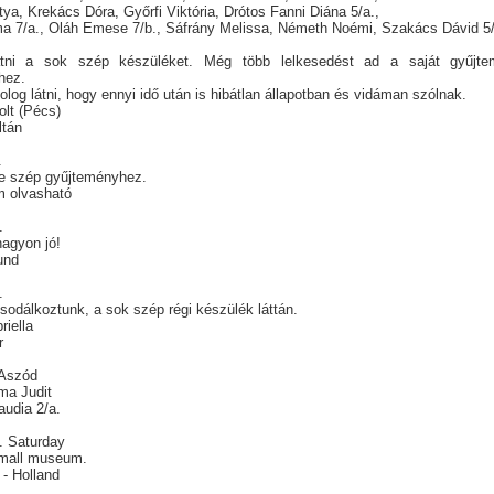
tya, Krekács Dóra, Győrfi Viktória, Drótos Fanni Diána 5/a.,
a 7/a., Oláh Emese 7/b., Sáfrány Melissa, Németh Noémi, Szakács Dávid 5/
átni a sok szép készüléket. Még több lelkesedést ad a saját gyűjt
éhez.
log látni, hogy ennyi idő után is hibátlan állapotban és vidáman szólnak.
olt (Pécs)
ltán
.
 e szép gyűjteményhez.
m olvasható
5.
 nagyon jó!
und
4.
sodálkoztunk, a sok szép régi készülék láttán.
briella
r
. Aszód
ma Judit
audia 2/a.
. Saturday
small museum.
 - Holland