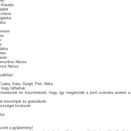
ien
 Klaudia
adett
ztázia
glárka
ika
Emese
ea
i
a
lárka
éter
niel
omonkos Nézsa
ence Nézsa
iállítás!
saba, Kata, Gergő, Peti, Réka
 hogy láthattuk.
smerésünk és köszönetünk, hogy így megőrizték a jövő számára ezeket a 
r köszönjük és gratulálunk.
észséget kívánunk
ika
szett a gyűjtemény!