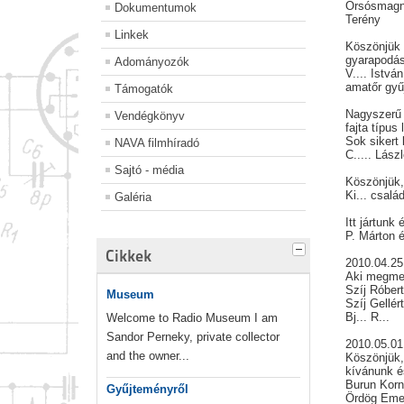
Orsósmag
Dokumentumok
Terény
Linkek
Köszönjük 
gyarapodás
Adományozók
V.... István
amatőr gyű
Támogatók
Nagyszerű 
Vendégkönyv
fajta típus 
Sok sikert
NAVA filmhíradó
C..... Lász
Sajtó - média
Köszönjük,
Ki... csalá
Galéria
Itt jártunk
P. Márton é
Cikkek
2010.04.25
Aki megmen
Szíj Róber
Museum
Szíj Gellér
Bj... R...
Welcome to Radio Museum I am
Sandor Perneky, private collector
2010.05.01
and the owner...
Köszönjük, 
kívánunk é
Burun Kor
Gyűjteményről
Ördög Em