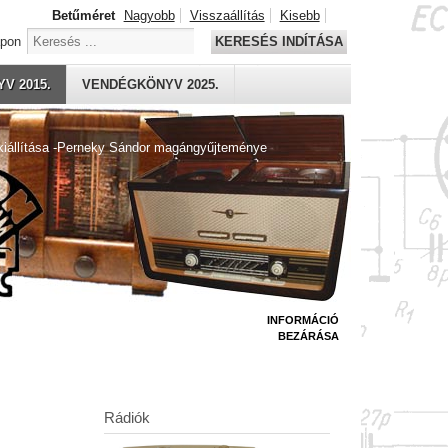
Betűméret
Nagyobb
Visszaállítás
Kisebb
apon
KERESÉS INDÍTÁSA
V 2015.
VENDÉGKÖNYV 2025.
kiállítása -Perneky Sándor magángyűjteménye
INFORMÁCIÓ
BEZÁRÁSA
Rádiók