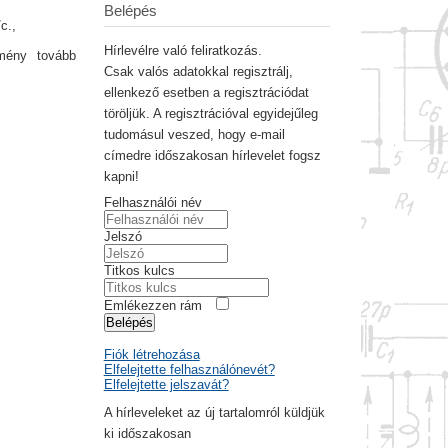
Belépés
c.,
Hírlevélre való feliratkozás.
emény tovább
Csak valós adatokkal regisztrálj,
ellenkező esetben a regisztrációdat
töröljük. A regisztrációval egyidejűleg
tudomásul veszed, hogy e-mail
címedre időszakosan hírlevelet fogsz
kapni!
Felhasználói név
Jelszó
Titkos kulcs
Emlékezzen rám
Belépés
Fiók létrehozása
Elfelejtette felhasználónevét?
Elfelejtette jelszavát?
A hírleveleket az új tartalomról küldjük
ki időszakosan