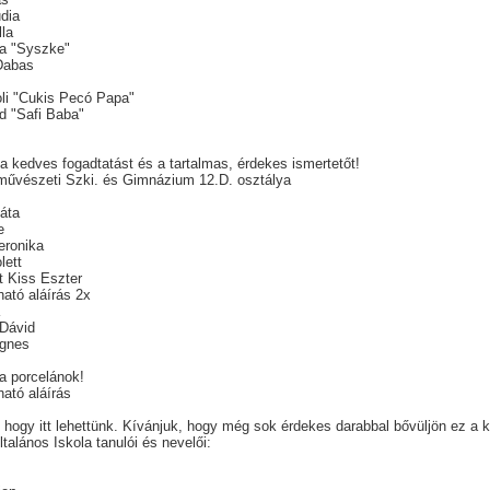
udia
lla
ia "Syszke"
 Dabas
s
oli "Cukis Pecó Papa"
id "Safi Baba"
.
a kedves fogadtatást és a tartalmas, érdekes ismertetőt!
művészeti Szki. és Gimnázium 12.D. osztálya
áta
e
eronika
lett
t Kiss Eszter
ató aláírás 2x
a
Dávid
Ágnes
 a porcelánok!
ató aláírás
hogy itt lehettünk. Kívánjuk, hogy még sok érdekes darabbal bővüljön ez a ki
talános Iskola tanulói és nevelői: