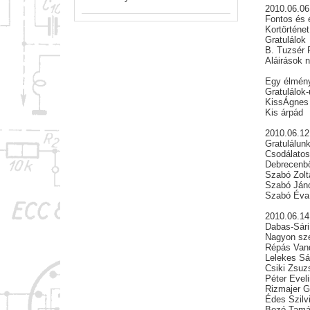
2010.06.06
Fontos és 
Kortörténe
Gratulálok
B. Tuzsér 
Aláirások 
Egy élmény
Gratulálok
KissÁgnes
Kis árpád
2010.06.12
Gratulálun
Csodálatos
Debrecenbő
Szabó Zolt
Szabó Ján
Szabó Éva
2010.06.14
Dabas-Sári 
Nagyon szé
Répás Van
Lelekes Sá
Csiki Zsuz
Péter Evel
Rizmajer G
Édes Szilv
Bozó Tam