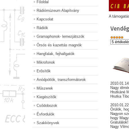
Főoldal
Rádiómúzeum Alapítvány
A támogatá
Kapcsolat
Vendég
Rádiók
Gramaphonok- lemezjátszók
Órsós és kazettás magnók
Hangfalak, fejhallgatók
Mikrofonok
Erősítők
Anódpótlók, transzformátorok
2010.01.14
Nagy élmény
Műszerek
Hrutkáné Mo
Hrutka Tib
Kiegészítők
2010.01.2
Csődobozok
Örülök, hog
Nagyon szé
Évfordulók
hogy Magya
Gratulálok!
Szakkönyvek
Nagy Vilm