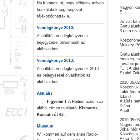
Ha kíváncsi rá, hogy elődeink milyen
Nagyon kös
készülékek segítségével
S......
tájékozódhattak a...
Jó volt lát
Gratulálunk
Vendégkönyv 2010.
3 nem olva
A kiállítás vendégkönyvének
Köszönöm/
bejegyzései olvashatók az
Mekkey Pét
alábbiakban:...
Gratulálun
érdekes, s
Vendégkönyv 2013.
További jó
T...it Andre
A kiállítás vendégkönyvének 2013-
Szabó Zolt
es bejegyzései olvashatók az
alábbiakban:...
2010.05.02
Köszönjük
Takk fyrir 
Aktuális
Izland
Aláírás ne
Figyelem!
A Rádiómúzeum az
Diána
alábbi címen található:
Kismaros,
Anett
Kossuth út 43.
,...
2010.05.03
Nagyon érde
Museum
Jókai Mór 
Köszönjü
Willkommen auf dem alten Radio-
Pksa K., S