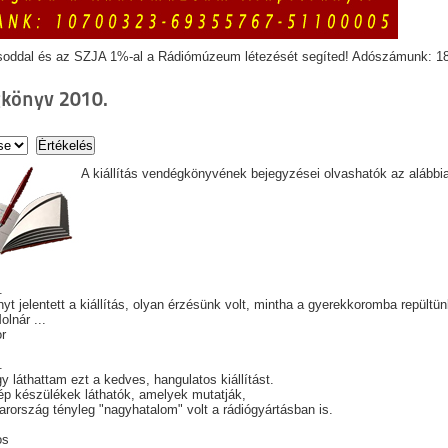
soddal és az SZJA 1%-al a Rádiómúzeum létezését segíted! Adószámunk: 1
könyv 2010.
A kiállítás vendégkönyvének bejegyzései olvashatók az alábbi
.
t jelentett a kiállítás, olyan érzésünk volt, mintha a gyerekkoromba repültün
lnár ...
or
2.
y láthattam ezt a kedves, hangulatos kiállítást.
p készülékek láthatók, amelyek mutatják,
rország tényleg "nagyhatalom" volt a rádiógyártásban is.
os