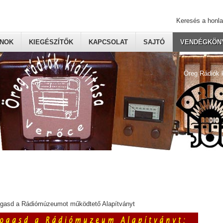
Keresés a honl
ONOK
KIEGÉSZÍTŐK
KAPCSOLAT
SAJTÓ
VENDÉGKÖNY
Öreg Rádiók 
ogasd a Rádiómúzeumot működtető Alapítványt