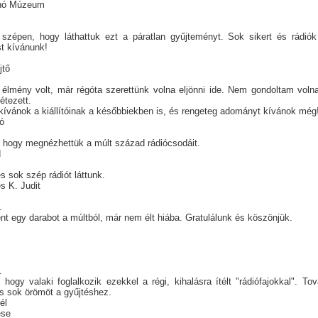
nó Múzeum
szépen, hogy láthattuk ezt a páratlan gyűjteményt. Sok sikert és rádiók
t kívánunk!
jtő
élmény volt, már régóta szerettünk volna eljönni ide. Nem gondoltam voln
létezett.
 kívánok a kiállítóinak a későbbiekben is, és rengeteg adományt kívánok még
ló
 hogy megnézhettük a múlt század rádiócsodáit.
d
 és sok szép rádiót láttunk.
s K. Judit
.
t egy darabot a múltból, már nem élt hiába. Gratulálunk és köszönjük.
t
t
.
hogy valaki foglalkozik ezekkel a régi, kihalásra ítélt "rádiófajokkal". Tov
s sok örömöt a gyűjtéshez.
nél
ese