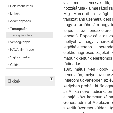
vita, mert nemcsak ők,
Dokumentumok
hozzájárultak a mai rádió k
Linkek
Míg Marconit a világhír
transzatlanti üzenetküldést 
Adományozók
hogy a rádióhullám hogy f
Támogatók
terjedni; az ionoszféráró
Támogatói linkek
lehetett), Popov célja az v
mellyel a nagy viharokat
Vendégkönyv
legtökéletesebb beren
NAVA filmhíradó
elektromágneses zajokat k
Sajtó - média
magunk keltünk elektromos k
rádióadás.
Galéria
1895. május 7-én Popov ily
bemutatón, melyet az orosz f
(Marconi ugyanebben az évbe
Cikkek
kertjében próbált ki Bolo
az Afrika nevű hadicirkálón 
a hajó közt kommunikálhat
Generáladmirál Aprakszin e
sikerült üzenetet küldeni, 