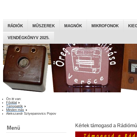
RÁDIÓK
MŰSZEREK
MAGNÓK
MIKROFONOK
KIE
VENDÉGKÖNYV 2025.
Ön itt van:
Főoldal
Támogatók
Minden más
Alekszandr Sztyepanovics Popov
Kérlek támogasd a Rádiómú
Menü