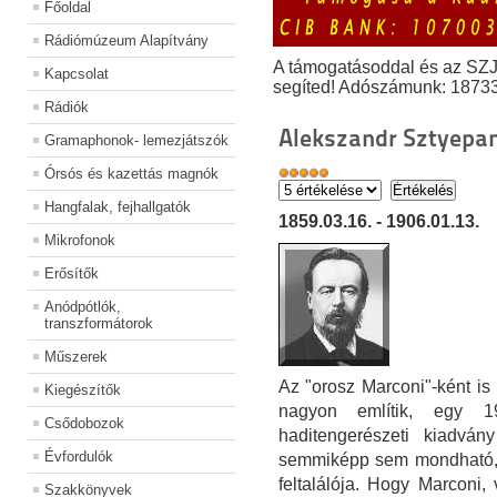
Főoldal
Rádiómúzeum Alapítvány
A támogatásoddal és az SZ
Kapcsolat
segíted! Adószámunk: 1873
Rádiók
Alekszandr Sztyepa
Gramaphonok- lemezjátszók
Órsós és kazettás magnók
Hangfalak, fejhallgatók
1859.03.16. - 1906.01.13.
Mikrofonok
Erősítők
Anódpótlók,
transzformátorok
Műszerek
Az "orosz Marconi"-ként is
Kiegészítők
nagyon említik, egy 1
Csődobozok
haditengerészeti kiadvány
Évfordulók
semmiképp sem mondható, h
feltalálója. Hogy Marconi,
Szakkönyvek