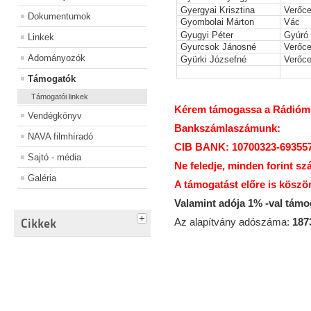
Gyergyai Krisztina
Verőc
Dokumentumok
Gyombolai Márton
Vác
Gyugyi Péter
Gyúró
Linkek
Gyurcsok Jánosné
Verőc
Adományozók
Gyürki Józsefné
Verőc
Támogatók
Támogatói linkek
Kérem támogassa a Rádiómúz
Vendégkönyv
Bankszámlaszámunk:
NAVA filmhíradó
CIB BANK: 10700323-69355
Sajtó - média
Ne feledje, minden forint sz
Galéria
A támogatást előre is köszö
Valamint adója 1% -val tám
Cikkek
Az alapítvány adószáma:
187