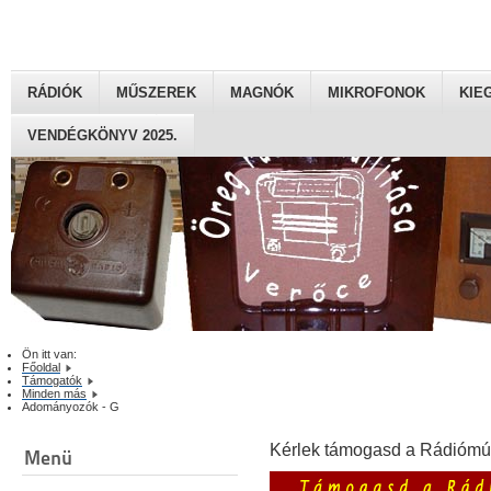
RÁDIÓK
MŰSZEREK
MAGNÓK
MIKROFONOK
KIE
VENDÉGKÖNYV 2025.
Ön itt van:
Főoldal
Támogatók
Minden más
Adományozók - G
Kérlek támogasd a Rádiómú
Menü