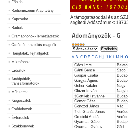
Főoldal
Rádiómúzeum Alapítvány
A támogatásoddal és az SZ
Kapcsolat
segíted! Adószámunk: 1873
Rádiók
Adományozók - G
Gramaphonok- lemezjátszók
Órsós és kazettás magnók
Hangfalak, fejhallgatók
A
B
C
D
E
F
G
H
I
J
K
L
M
N
O
Mikrofonok
Gács Imre
Balato
Gánti Bence
Szob
Erősítők
Gáspár Csaba
Budap
Anódpótlók,
Gargya Ágnes
Budap
transzformátorok
Géher Katalin
Nagym
Glázer István
Nagyb
Műszerek
†Gottlieb Istvánné
Budap
Kiegészítők
Gömör Géza
Budap
Gönczöl János
Vác
Csődobozok
† dr. Granát János
Verőc
Gresicki András
Verőc
Évfordulók
Gyarmati Gábor
Budap
Szakkönyvek
Gyarmati György
Göd