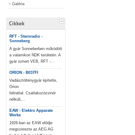
Galéria
Cikkek
RFT - Sternradio -
Sonneberg
A gyár Sonneberben működött
a valamikori NDK területén. A
gyár ismert VEB, RFT -...
ORION - B037FI
Vadásztölténygyár építette,
Orion
felirattal. Csatlakozózsinór
nélküli,...
EAW - Elektro Apparate
Werke
1926-ban az EAW elődje
megszerezte az AEG AG