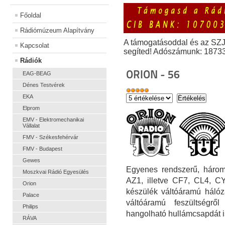
Főoldal
Rádiómúzeum Alapítvány
A támogatásoddal és az SZ
Kapcsolat
segíted! Adószámunk: 1873
Rádiók
ORION - 56
EAG-BEAG
Dénes Testvérek
EKA
Elprom
EMV - Elektromechanikai
Vállalat
FMV - Székesfehérvár
FMV - Budapest
Gewes
Egyenes rendszerű, három
Moszkvai Rádió Egyesülés
AZ1, illetve CF7, CL4, CY
Orion
készülék váltóáramú hálóz
Palace
váltóáramú feszültségr
Philips
hangolható hullámcsapdát i
RÁVA