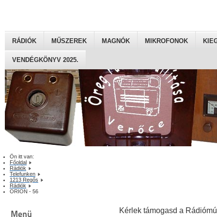
RÁDIÓK
MŰSZEREK
MAGNÓK
MIKROFONOK
KIE
VENDÉGKÖNYV 2025.
Ön itt van:
Főoldal
Rádiók
Telefunken
1213 Regős
Rádiók
ORION - 56
Kérlek támogasd a Rádiómú
Menü