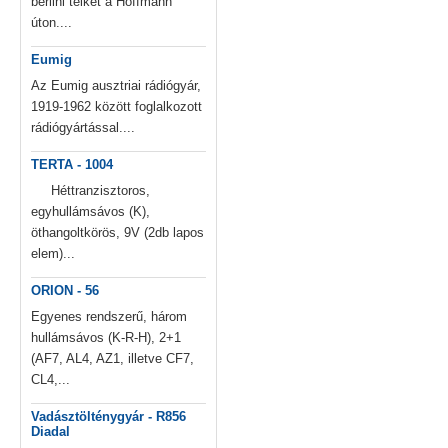
berlini telkét a Hoffmann
úton....
Eumig
Az Eumig ausztriai rádiógyár,
1919-1962 között foglalkozott
rádiógyártással....
TERTA - 1004
Héttranzisztoros,
egyhullámsávos (K),
öthangoltkörös, 9V (2db lapos
elem)...
ORION - 56
Egyenes rendszerű, három
hullámsávos (K-R-H), 2+1
(AF7, AL4, AZ1, illetve CF7,
CL4,...
Vadásztölténygyár - R856
Diadal