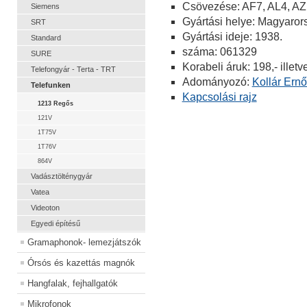
Csövezése: AF7, AL4, AZ
Siemens
Gyártási helye: Magyaror
SRT
Gyártási ideje: 1938.
Standard
száma: 061329
SURE
Korabeli áruk: 198,- illet
Telefongyár - Terta - TRT
Adományozó:
Kollár Ern
Telefunken
Kapcsolási rajz
1213 Regős
121V
1T75V
1T76V
864V
Vadásztölténygyár
Vatea
Videoton
Egyedi építésű
Gramaphonok- lemezjátszók
Órsós és kazettás magnók
Hangfalak, fejhallgatók
Mikrofonok