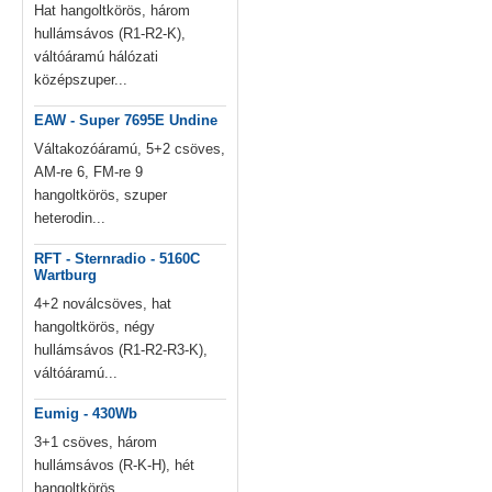
Hat hangoltkörös, három
hullámsávos (R1-R2-K),
váltóáramú hálózati
középszuper...
EAW - Super 7695E Undine
Váltakozóáramú, 5+2 csöves,
AM-re 6, FM-re 9
hangoltkörös, szuper
heterodin...
RFT - Sternradio - 5160C
Wartburg
4+2 noválcsöves, hat
hangoltkörös, négy
hullámsávos (R1-R2-R3-K),
váltóáramú...
Eumig - 430Wb
3+1 csöves, három
hullámsávos (R-K-H), hét
hangoltkörös,