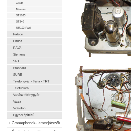
AT611
Minorion
ST1025
ST240
UR103 Pajti
Palace
Philips
RÁVA
Siemens
SRT
Standard
SURE
Telefongyár - Terta - TRT
Telefunken
Vadásztölténygyár
Vatea
Videoton
Egyedi építésű
Gramaphonok- lemezjátszók