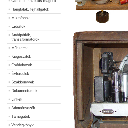
Órsós és kazettás magnók
Hangfalak, fejhallgatók
Mikrofonok
Erősítők
Anódpótlók,
transzformátorok
Műszerek
Kiegészítők
Csődobozok
Évfordulók
Szakkönyvek
Dokumentumok
Linkek
Adományozók
Támogatók
Vendégkönyv