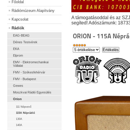
Főoldal
Rádiómúzeum Alapítvány
A támogatásoddal és az SZ
Kapcsolat
segíted! Adószámunk: 1873
Rádiók
ORION - 115A Néprá
EAG-BEAG
Dénes Testvérek
EKA
Elprom
EMV - Elektromechanikai
Vállalat
FMV - Székesfehérvár
FMV - Budapest
Gewes
Moszkvai Rádió Egyesülés
Orion
111 Népvevő
115A Néprádió
130A
140A