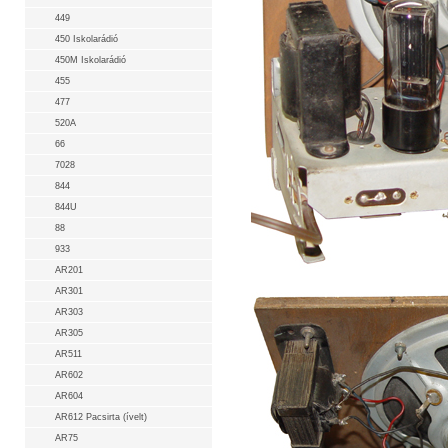
449
450 Iskolarádió
450M Iskolarádió
455
477
520A
66
7028
844
844U
88
933
AR201
AR301
AR303
AR305
AR511
AR602
AR604
AR612 Pacsirta (ívelt)
AR75