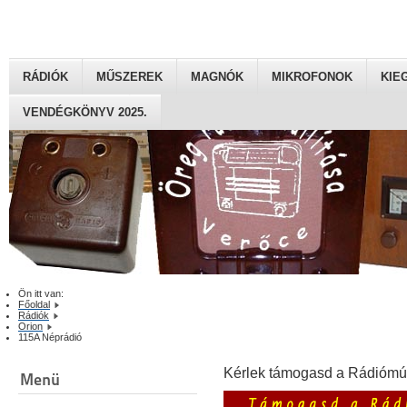
RÁDIÓK
MŰSZEREK
MAGNÓK
MIKROFONOK
KIE
VENDÉGKÖNYV 2025.
Ön itt van:
Főoldal
Rádiók
Orion
115A Néprádió
Kérlek támogasd a Rádiómú
Menü