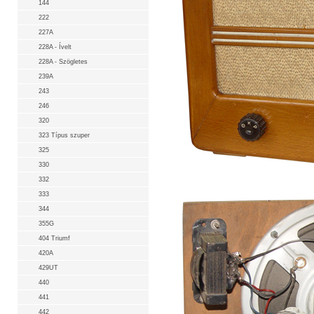
144
222
227A
228A - Ívelt
228A - Szögletes
239A
243
246
320
323 Típus szuper
325
330
332
333
344
355G
404 Triumf
420A
429UT
440
441
442