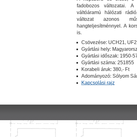
fadobozos változatai. 
váltóáramú hálózati rád
változat azonos műs
hangteljesítménnyel. A ko
is.
Csövezése: UCH21, UF2
Gyártási hely: Magyarors
Gyártási időszak: 1950-57
Gyártási száma: 251855
Korabeli áruk: 380,- Ft
Adományozó: Sólyom Sán
Kapcsolási rajz